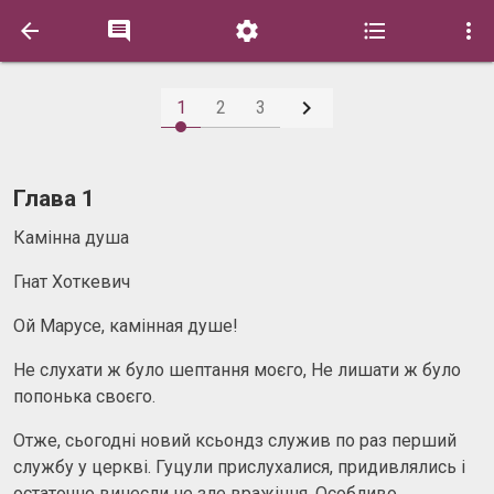






1
2
3
Глава 1
Камінна душа
Гнат Хоткевич
Ой Марусе, камінная душе!
Не слухати ж було шептання моєго, Не лишати ж було
попонька своєго.
Отже, сьогодні новий ксьондз служив по раз перший
службу у церкві. Гуцули прислухалися, придивлялись і
остаточно винесли не зле вражіння. Особливо