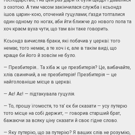
з охотою. А тим часом закінчилася служба і ксьондз
ішов царин-кою, оточений гуцулами; ґазди топталися
один одному по ногах, аби йти ближче до нового попа та
хоч краєм вуха чути, що там він таке говорить.
Ксьондз вичисляв браки, які побачив у церкві: того
немає, того немає, а те хоч і є, але в такім виді, що
краще би його й зовсім не було.
— Презбитерія... Та хіба ж це презбитерія? Це, вибачайте,
хлів свинячий, а не презбитерія! Презбитерія — це
найголовніше місце в церкві.
— Ає! Ає! — підтакувала гуцулія.
— То, прошу їгомостя, то та’ єк би сказати — усу путерю
тото місце на собі держит, — говорив старший брат,
бажаючи за всяку ціну сказати й своє гідне слово.
— Яку путерію, що за путерію? Я ваших слів не розумію,