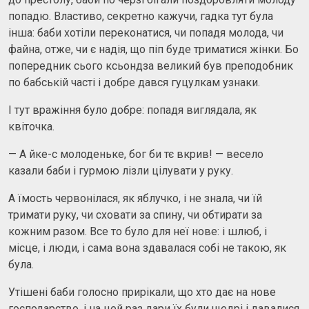
попадю. Властиво, секретно кажучи, гадка тут була
інша: баби хотіли переконатися, чи попадя молода, чи
файна, отже, чи є надія, що піп буде триматися жінки. Бо
попередник сього ксьондза великий був преподобник
по бабській часті і добре дався гуцулкам узнаки.
І тут вражіння було добре: попадя виглядала, як
квіточка.
— А йке-с молоденьке, бог би тє вкрив! — весело
казали баби і гурмою лізли цілувати у руку.
А їмость червонілася, як яблучко, і не знала, чи їй
тримати руку, чи сховати за спину, чи обтирати за
кожним разом. Все то було для неї нове: і шлюб, і
місце, і люди, і сама вона здавалася собі не такою, як
була.
Утішені баби голосно прирікали, що хто дає на нове
господарство, і на цей раз дари їх були щедрі і давалися