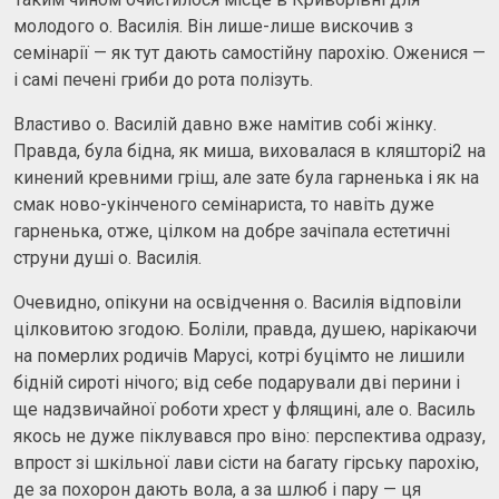
молодого о. Василія. Він лише-лише вискочив з
семінарії — як тут дають самостійну парохію. Оженися —
і самі печені гриби до рота полізуть.
Властиво о. Василій давно вже намітив собі жінку.
Правда, була бідна, як миша, виховалася в кляшторі2 на
кинений кревними гріш, але зате була гарненька і як на
смак ново-укінченого семінариста, то навіть дуже
гарненька, отже, цілком на добре зачіпала естетичні
струни душі о. Василія.
Очевидно, опікуни на освідчення о. Василія відповіли
цілковитою згодою. Боліли, правда, душею, нарікаючи
на померлих родичів Марусі, котрі буцімто не лишили
бідній сироті нічого; від себе подарували дві перини і
ще надзвичайної роботи хрест у флящині, але о. Василь
якось не дуже піклувався про віно: перспектива одразу,
впрост зі шкільної лави сісти на багату гірську парохію,
де за похорон дають вола, а за шлюб і пару — ця