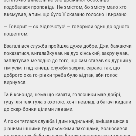
подобалася проповідь. Не змістом, бо змісту мало хто
вкємував, а тим, що було її сказано голосно і виразно.
— Говорит — єк відпечєтує! — говорили один до одного
пошептом.
Взагалі вся служба пройшла дуже добре. Дяк, бажаючи
показатися, вигалайкував на дух кінський, закручував,
заплутував мелодію до того, що сам ставав як дурний у
тім усім, і під кінець служби захрип, сарака, так, що
доброго ока го-рівки треба було відтак, аби голос
вернувся.
Та й ксьондз, нема що казати, голосники мав добрі,
гуцу-лія теж гула з охотою, хоч і невлад, а багачі кидали
до скар-бонки цілими левами.
А поки тяглася служба і дим кадильний, змішавшися з
різними іншими гуцульськими пахощами, возносився
до престолу, баби по черзі бігали поздоровляти молоду