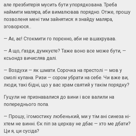
але презбитерія мусить бути упорядкована. Треба
наймити маляра, аби вималював порядно. Отже, прошу
позволеня мені тим зайнятися: я знайду маляра,
зговорюся...
— Ає, ає! Стокмити го порєнно, аби не вшахрував.
— А що, ґазди, думкуєте? Таже воно все може бути, —
ксьондз вичисляв далі.
— Воздухи — як шмати. Сорочка на престолі — мов у
смолі купана. Ризи — сором убрати на себе. Чи вже ви,
люди, такі бідні, що у вас храм святий у такім порядку?
Гуцули не признавалися до вини і все валили на
попереднього попа.
— Прошу, їгомостику любенький, ми у тім ані синеза ні-
хтем не винні. Єк піп за церкву не дбає — хто ме дбати?
Ци я, ци сусіда?