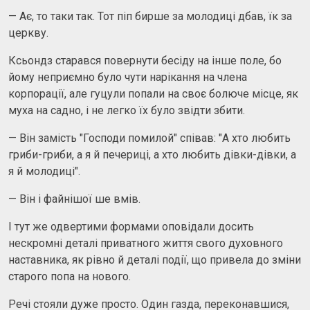
— Ає, то таки так. Тот піп бирше за молодиці дбав, їк за
церкву.
Ксьондз старався повернути бесіду на інше поле, бо
йому неприємно було чути нарікання на члена
корпорації, але гуцули попали на своє болюче місце, як
муха на садно, і не легко їх було звідти збити.
— Він замість "Господи помилой" співав: "А хто любить
гриби-гриби, а я й печериці, а хто любить дівки-дівки, а
я й молодиці".
— Він і файнішої ше вмів.
І тут же одвертими формами оповідали досить
нескромні деталі приватного життя свого духовного
наставника, як рівно й деталі події, що привела до зміни
старого попа на нового.
Речі стояли дуже просто. Один газда, переконавшися,