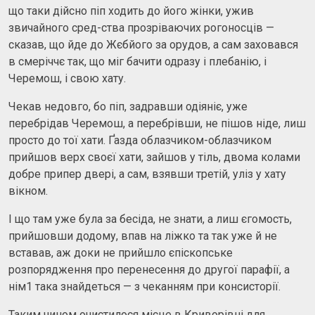
що таки дійсно піп ходить до його жінки, ужив
звичайного сред-ства прозріваючих рогоносців —
сказав, що йде до Жєбйого за орудов, а сам заховався
в смеріччє так, що міг бачити одразу і плебанію, і
Черемош, і свою хату.
Чекав недовго, бо піп, задравши одіяніє, уже
перебрідав Черемош, а перебрівши, не пішов ніде, лиш
просто до тої хати. Ґазда облазчиком-облазчиком
прийшов верх своєї хати, зайшов у тіль, двома колами
добре припер двері, а сам, взявши третій, уліз у хату
вікном.
І що там уже була за бесіда, не знати, а лиш єгомость,
прийшовши додому, впав на ліжко та так уже й не
вставав, аж доки не прийшло єпіскопське
розпорядження про перенесення до другої парафії, а
нім1 така знайдеться — з чеканням при консисторії.
Таким чином очистилося місце в Криворівні для