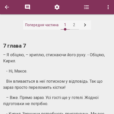






1
2
Попередня частина
7 глава 7
– Я обіцяю, – хриплю, стискаючи його руку. - Обіцяю,
Кирил.
- Ні, Максе.
Він впивається в неї потиском у відповідь. Так що
зараз просто переломить кістки!
– Вже. Прямо зараз. Усі гості ще у готелі. Жодної
підготовки не потрібно.
- Кирил. Заручини потребують приготувань. Ми все