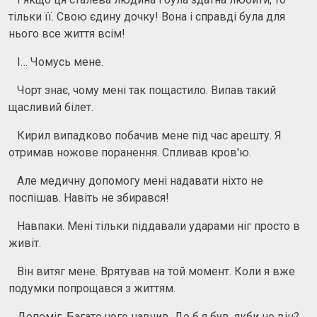
тільки її. Свою єдину дочку! Вона і справді була для
нього все життя всім!
І… Чомусь мене.
Чорт знає, чому мені так пощастило. Випав такий
щасливий білет.
Кирил випадково побачив мене під час арешту. Я
отримав ножове поранення. Спливав кров'ю.
Але медичну допомогу мені надавати ніхто не
поспішав. Навіть не збирався!
Навпаки. Мені тільки піддавали ударами ніг просто в
живіт.
Він витяг мене. Врятував на той момент. Коли я вже
подумки попрощався з життям.
Допоміг. Багато чого навчив. Де б я був, якби не він?