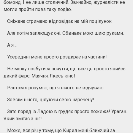
бомонд. І не лише столичний. Звичайно, журналісти не
могли пройти повз таку подію.
Сніжана стримано відповідає на мій поцілунок.
Але потім заплющує очі. Обвиває мою шию руками.
А я…
Усередині мене просто роздирає на частини!
Не можу позбутися почуття, що все це просто якийсь
дикий фарс. Маячня. Якесь кіно!
Раптом я розумію, що я нічого не відчуваю.
Зовсім нічого, цілуючи свою наречену!
Зате поряд із Ладою в грудях просто пожежа! Ураган.
Який змітає з ніг!
Може, вся річ у тому, що Кирил мені ближчий за