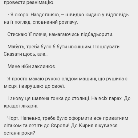
провести реанімацію.
- Я скоро. Наздоганяю, – швидко кидаю у відповідь
на її погляд, сповнений розпачу.
Стискаю її плече, намагаючись підбадьорити.
Мабуть, треба було б бути ніжнішим. Поцілувати.
Сказати щось, але…
Мене ніби заклинює.
Я просто махаю рукою слідом машині, що рушила з
місця, і вирушаю до своєї.
І знову ця шалена гонка до столиці. На всіх парах. До
кращої лікарні.
Чорт. Напевно, треба було оформити все приватним
літаком та летіти до Європи! Де Кирил лікувався
останні роки?