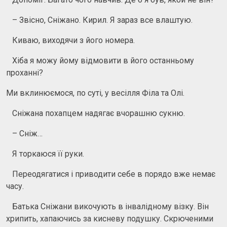
– Звісно, ​​Сніжано. Кирил. Я зараз все влаштую.
Киваю, виходячи з його номера.
Хіба я можу йому відмовити в його останньому
проханні?
Ми вклинюємося, по суті, у весілля Філа та Олі.
Сніжана похапцем надягає вчорашню сукню.
– Сніж…
Я торкаюся її руки.
Переодягатися і приводити себе в порядо вже немає
часу.
Батька Сніжани викочують в інвалідному візку. Він
хрипить, хапаючись за кисневу подушку. Скрюченими