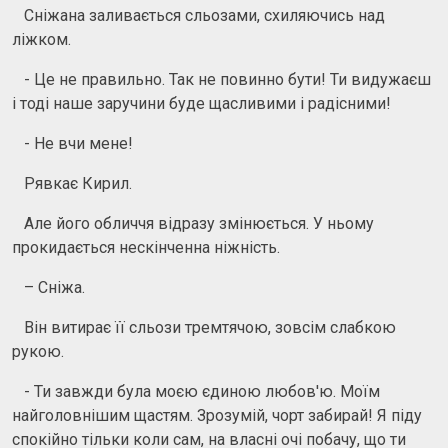
Сніжана заливається сльозами, схиляючись над
ліжком.
- Це не правильно. Так не повинно бути! Ти видужаєш
і тоді наше заручини буде щасливими і радісними!
- Не вчи мене!
Рявкає Кирил.
Але його обличчя відразу змінюється. У ньому
прокидається нескінченна ніжність.
– Сніжа.
Він витирає її сльози тремтячою, зовсім слабкою
рукою.
- Ти завжди була моєю єдиною любов'ю. Моїм
найголовнішим щастям. Зрозумій, чорт забирай! Я піду
спокійно тільки коли сам, на власні очі побачу, що ти