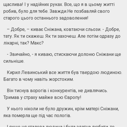
щаслива! І у надійних руках. Все, що я в цьому житті
робив, було для тебе. Завжди.Не позбавляй свого
старого цього останнього задоволення!
– Добре, – киває Сніжана, ковтаючи сльози. - Добре,
тату. Як ти скажеш. Як ти захочеш. Але потім одразу до
лікарні, так? Макс?
- Звичайно, - я киваю, стискаючи долоню Сніжани ще
сильніше.
Кирил Левинський все життя був твердою людиною.
Багато в чому навіть жорстоким.
Він тиснув ворогів і конкурентів, не дивлячись.
Тримав у страху майже всю Європу!
У нього ніколи не було дружин, крім матері Сніжани,
яка померла ще під час пологів.
І якщо ця сталева людина і була здатна любити, то