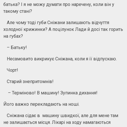
батька? І я не можу думати про наречену, коли він у
такому стані?
Але чому тоді губи Сніжани залишають відчуття
холодної крижинки? А поцілунок Лади й досі так горить
на губах?
– Батьку!
Несамовито викрикує Сніжана, коли я її відпускаю.
Чорт!
Старий знепритомнів!
– Терміново! В машину! Зупинка дихання!
Його важко перекладають на ноші.
Сніжана сідає в машину швидкої, але для мене там
не залишається місця. Лікарі на ходу намагаються