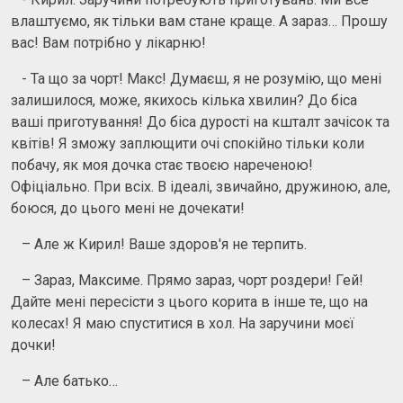
влаштуємо, як тільки вам стане краще. А зараз… Прошу
вас! Вам потрібно у лікарню!
- Та що за чорт! Макс! Думаєш, я не розумію, що мені
залишилося, може, якихось кілька хвилин? До біса
ваші приготування! До біса дурості на кшталт зачісок та
квітів! Я зможу заплющити очі спокійно тільки коли
побачу, як моя дочка стає твоєю нареченою!
Офіціально. При всіх. В ідеалі, звичайно, дружиною, але,
боюся, до цього мені не дочекати!
– Але ж Кирил! Ваше здоров'я не терпить.
– Зараз, Максиме. Прямо зараз, чорт роздери! Гей!
Дайте мені пересісти з цього корита в інше те, що на
колесах! Я маю спуститися в хол. На заручини моєї
дочки!
– Але батько…