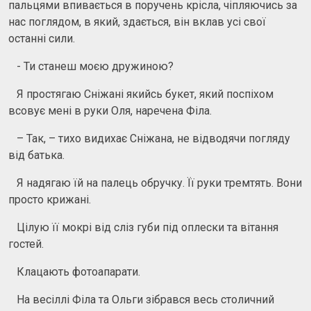
пальцями впивається в поручень крісла, чіпляючись за
нас поглядом, в який, здається, він вклав усі свої
останні сили.
- Ти станеш моєю дружиною?
Я простягаю Сніжані якийсь букет, який поспіхом
всовує мені в руки Оля, наречена Філа.
– Так, – тихо видихає Сніжана, не відводячи погляду
від батька.
Я надягаю їй на палець обручку. Її руки тремтять. Вони
просто крижані.
Цілую її мокрі від сліз губи під оплески та вітання
гостей.
Клацають фотоапарати.
На весіллі Філа та Ольги зібрався весь столичний