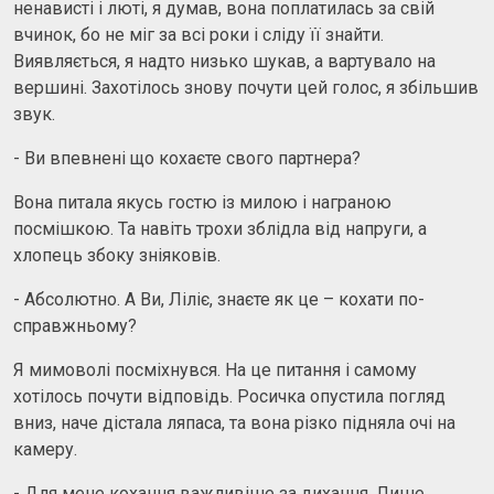
ненависті і люті, я думав, вона поплатилась за свій
вчинок, бо не міг за всі роки і сліду її знайти.
Виявляється, я надто низько шукав, а вартувало на
вершині. Захотілось знову почути цей голос, я збільшив
звук.
- Ви впевнені що кохаєте свого партнера?
Вона питала якусь гостю із милою і награною
посмішкою. Та навіть трохи зблідла від напруги, а
хлопець збоку зніяковів.
- Абсолютно. А Ви, Ліліє, знаєте як це – кохати по-
справжньому?
Я мимоволі посміхнувся. На це питання і самому
хотілось почути відповідь. Росичка опустила погляд
вниз, наче дістала ляпаса, та вона різко підняла очі на
камеру.
- Для мене кохання важливіше за дихання. Лише