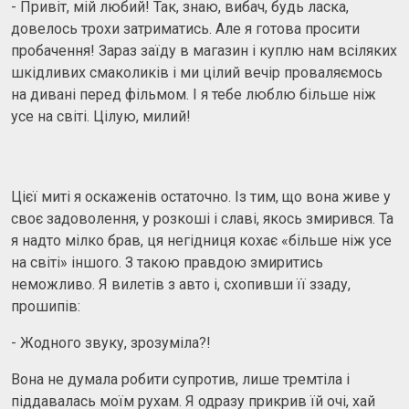
- Привіт, мій любий! Так, знаю, вибач, будь ласка,
довелось трохи затриматись. Але я готова просити
пробачення! Зараз заїду в магазин і куплю нам всіляких
шкідливих смаколиків і ми цілий вечір проваляємось
на дивані перед фільмом. І я тебе люблю більше ніж
усе на світі. Цілую, милий!
Цієї миті я оскаженів остаточно. Із тим, що вона живе у
своє задоволення, у розкоші і славі, якось змирився. Та
я надто мілко брав, ця негідниця кохає «більше ніж усе
на світі» іншого. З такою правдою змиритись
неможливо. Я вилетів з авто і, схопивши її ззаду,
прошипів:
- Жодного звуку, зрозуміла?!
Вона не думала робити супротив, лише тремтіла і
піддавалась моїм рухам. Я одразу прикрив їй очі, хай