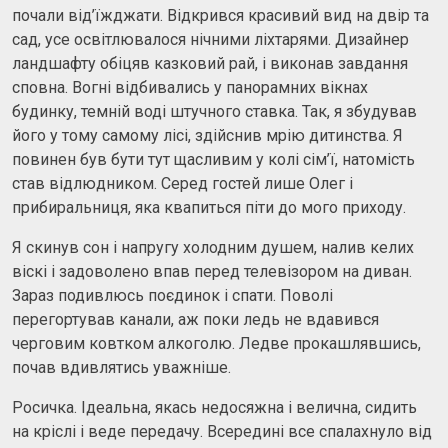
почали від’їжджати. Відкрився красивий вид на двір та
сад, усе освітлювалося нічними ліхтарями. Дизайнер
ландшафту обіцяв казковий рай, і виконав завдання
сповна. Вогні відбивались у панорамних вікнах
будинку, темній воді штучного ставка. Так, я збудував
його у тому самому лісі, здійснив мрію дитинства. Я
повинен був бути тут щасливим у колі сім’ї, натомість
став відлюдником. Серед гостей лише Олег і
прибиральниця, яка квапиться піти до мого приходу.
Я скинув сон і напругу холодним душем, налив келих
віскі і задоволено впав перед телевізором на диван.
Зараз подивлюсь поєдинок і спати. Поволі
перегортував канали, аж поки ледь не вдавився
черговим ковтком алкоголю. Ледве прокашлявшись,
почав вдивлятись уважніше.
Росичка. Ідеальна, якась недосяжна і велична, сидить
на кріслі і веде передачу. Всередині все спалахнуло від