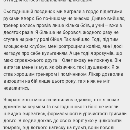
Сьогоднішній поєдинок ми виграли з гордо піднятими
руками вверх. Бо по-іншому не знаємо. Дивно вийшло,
тренер колись провів лише кілька боїв, а учні – вже з
десяток разів. Я більше не боровся, жодного разу не
ступив на ринг у ролі бійця. Так вийшло. Тоді, під тим
злощасним клубом, мені розтрощили коліно, яке і досі
нагадує про себе кульганням. А ще тоді я зрозумів, що
маю справжнього друга – Олег знову не покинув. Він
витягав мене із мук, як фізичних, так і душевних. Я ж
став хорошим тренером і помічником. Лікар дозволив
виходити на бій лише цього року, та я ніяк не міг
наважитись.
Яскраві вогні міста залишились вдалині, тож я почав
дрімати за кермом. Із сьогоднішнього бою не могли
швидко вирватись, формальності й урочистості тривали
довго. Я ледве доїхав до своїх воріт уже у цілковитій
темряві, від легкого натиску на пульті, вони поволі