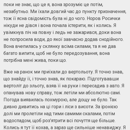
поки не знає, що це я, вона зрозуміє це потім,
незабутньо. Ми їхали довгий час до пункту призначення,
тож її ясна свідомість була ні до чого. Норов Росички
нікуди не дівся і вона почала істерити, як і колись. Я
увімкнув піч на повну і ледь не зажарився, доки вона
не попросила води, до якої завчасно додав снодійного.
Вона вчепилась у склянку всіма силами, та я не дав
багато випити, щоб не було передозування, вона
потрібна мені жива, поки що.
Вже на ранок ми приїхали до вертольоту. Я точно знав,
що знайду її, і точно знав, як покараю. Підготувавши
вертоліт до зльоту, взяв її на руки і пересадив з авто. Я
опанував нову справу, тож летіли ми абсолютно самі.
Погода виявилась похмурою, але дощу не було. Так
дивно дивитись на ці гори і ліси з висоти. За іронією
долі ми пролетіли над тими самими скалами, потім
водоспадом, щоб роз’ятрити всі почуття ще більше.
Колись я тут її кохав, а зараз ще сильніше ненавиджу. Я