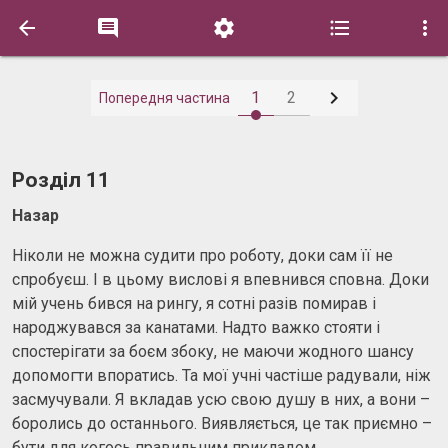






1
2
Попередня частина
Розділ 11
Назар
Ніколи не можна судити про роботу, доки сам її не
спробуєш. І в цьому вислові я впевнився сповна. Доки
мій учень бився на рингу, я сотні разів помирав і
народжувався за канатами. Надто важко стояти і
спостерігати за боєм збоку, не маючи жодного шансу
допомогти впоратись. Та мої учні частіше радували, ніж
засмучували. Я вкладав усю свою душу в них, а вони –
боролись до останнього. Виявляється, це так приємно –
бути для когось правильним прикладом.