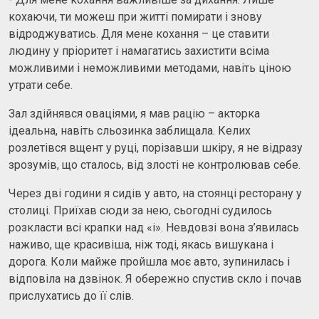
кохаючи, ти можеш при житті помирати і знову
відроджуватись. Для мене кохання – це ставити
людину у пріоритет і намагатись захистити всіма
можливими і неможливими методами, навіть ціною
утрати себе.
Зал здійнявся оваціями, я мав рацію – акторка
ідеальна, навіть сльозинка заблищала. Келих
розлетівся вщент у руці, порізавши шкіру, я не відразу
зрозумів, що сталось, від злості не контролював себе.
Через дві години я сидів у авто, на стоянці ресторану у
столиці. Приїхав сюди за нею, сьогодні судилось
розкласти всі крапки над «і». Невдовзі вона з’явилась
наживо, ще красивіша, ніж тоді, якась вишукана і
дорога. Коли майже пройшла моє авто, зупинилась і
відповіла на дзвінок. Я обережно спустив скло і почав
прислухатись до її слів.