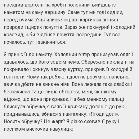
посадив вертоліт на хребті полонини, вийшов із
наметом на саму вершину. Саме тут ми тоді сиділи,
перед очима з’являлись яскраві картинки літньої
природи і щирих почуттів. Зараз же похмурий і холодний
краєвид, ніби відтіняв почуття ізсередини. Тут все
почалось, тут і закінчиться.
Я приніс її до намету. Холодний вітер пронизував одяг і
здавалось, що його зовсім нема. Обережно поклав її на
покривало і скинув власну куртку, прикрив її холодні й
голі ноги. Чому так роблю, і досі не розумію, напевно,
звичка дбати не зникне ніяк. Вона лежала така слабка і
беззахисна, та це лише обгортка, мені, як нікому,
відомо, що вона прикриває. На безіменному пальці
блиснула обручка, я взяв її крижану долоню до рук і,
придивившись, збився з пантелику. «Ягоди долі».
Носить обручку? Це жарт? Я різко сховав її руку і
поспіхом вискочив навулицю.