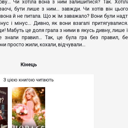
ву… Чи хотіла вона з ним залишитися? Так. Хотіла
заочі, бути лише з ним… завжди. Чи хотів він цього
 вона й не питала. Що ж їм заважало? Вони були надт
інус і мінус… Дивно, як вони взагалі притягувалися
и! Мабуть це доля грала з ними в якусь дивну, лише ї
не знали правил… Так, це була гра без правил, бе
ни просто жили, кохали, відчували…
Кінець
З цією книгою читають