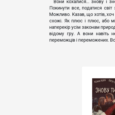
Вони кохалися… знову і зно
Покинути все, податися світ 
Можливо. Казав, що хотів, хоч
схожі. Як плюс і плюс, або м
наперекір усім законам природ
відому гру. А вони навіть 
переможців і переможених. Во