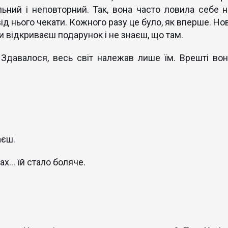
льний і неповторний. Так, вона часто ловила себе н
від нього чекати. Кожного разу це було, як вперше. Но
 відкриваєш подарунок і не знаєш, що там.
Здавалося, весь світ належав лише їм. Врешті вон
аєш.
мах… їй стало боляче.