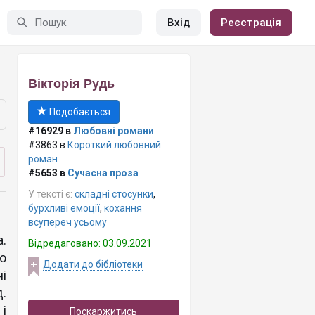
Вхід
Реєстрація
Вікторія Рудь
Подобається
#16929 в
Любовні романи
#3863 в
Короткий любовний
роман
#5653 в
Сучасна проза
У тексті є:
складні стосунки
,
бурхливі емоції
,
кохання
всупереч усьому
.
Відредаговано: 03.09.2021
що
Додати до бібліотеки
і
.
і
Поскаржитись