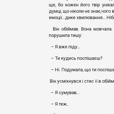
ще, бо кожен його твір уніка
думці, що ніколи не знає,чого 
емоції…дике хвилювання… Ніби
Він обіймав. Вона мовчала. 
порушила тишу:
– Я вже піду…
– Ти кудись поспішаєш?
– Ні. Подумала, що ти поспіш
Він усміхнувся і стис її в обій
– Я сумував…
– Я теж..