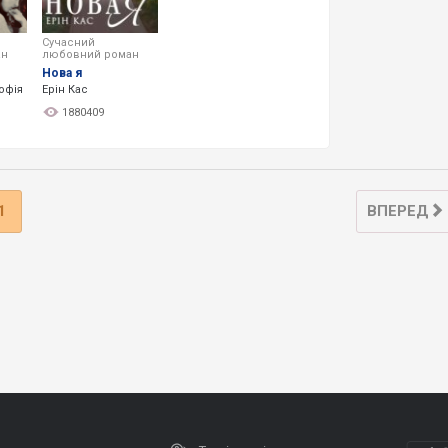
Сучасний
ан
любовний роман
Нова я
офія
Ерін Кас
1880409
1
ВПЕРЕД