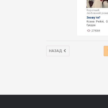
Короткий
любовний ром
Знову ти?
Ксана Рейлі, С
Гуерра
279004
НАЗАД