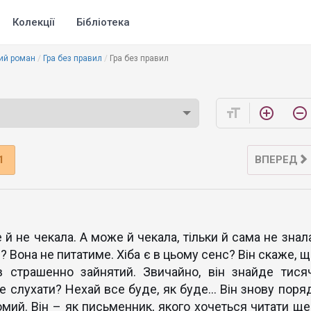
Колекції
Бібліотека
ий роман
Гра без правил
Гра без правил
format_size
add_circle_outline
remove_circle_outline
1
ВПЕРЕД
й не чекала. А може й чекала, тільки й сама не знала
? Вона не питатиме. Хіба є в цьому сенс? Він скаже, 
в страшенно зайнятий. Звичайно, він знайде тисяч
це слухати? Нехай все буде, як буде… Він знову поряд
омий. Він – як письменник, якого хочеться читати ще 