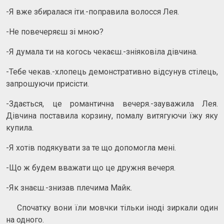
-Я вже збиралася іти.-поправила волосся Лея.
-Не повечеряєш зі мною?
-Я думала ти на когось чекаєш.-зніяковіла дівчина.
-Тебе чекав.-хлопець демонстративно відсунув стілець,
запрошуючи присісти.
-Здається, це романтична вечеря.-зауважила Лея.
Дівчина поставила корзину, помалу витягуючи їжу яку
купила.
-Я хотів подякувати за те що допомогла мені.
-Що ж будем вважати що це дружня вечеря.
-Як знаєш.-знизав плечима Майк.
Спочатку вони їли мовчки тільки іноді зиркали один
на одного.