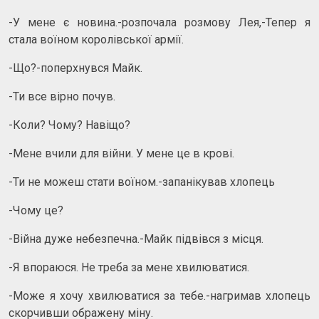
-У мене є новина.-розпочала розмову Лея,-Тепер я
стала воїном королівської армії.
-Що?-поперхнувся Майк.
-Ти все вірно почув.
-Коли? Чому? Навіщо?
-Мене вчили для війни. У мене це в крові.
-Ти не можеш стати воїном.-запанікував хлопець
-Чому це?
-Війна дуже небезпечна.-Майк підвівся з місця.
-Я впораюся. Не треба за мене хвилюватися.
-Може я хочу хвилюватися за тебе.-нагримав хлопець
скорчивши ображену міну.