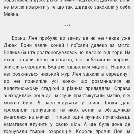
не могла повірити у те що так швидко закохала у себе
Майка.
***
Вранці Лея прибула до замку де на неї чекав уже
Джек. Вони взяли коней і поїхали далеко за місто.
Велика башта розташовувалась не далеко від гори. На
вході стояли двоє чоловіків, які побачивши короля,
зникли в середині. Будівля здавалася міцною. Навколо
неї розкинувся низький мур. Лея заїхала в середину і
до неї прикипіли усі вояки, що розминалися на
велетенському стадіоні з різним приладдям. Справа
знаходилась зона де чаклуни практикували магію, яку
можна було б застосовувати у війні. Трохи далі
проходили тренування на яких воїни в обладунках
змагалися на мечах. І тільки один лучник початківець
намагався влучити у свою ціль. А ще була зона де
тренували тварин охоронців. Король провів Лея на