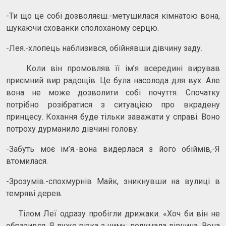
-Ти що це собі дозволяєш.-метушилася кімнатою вона,
шукаючи схованки сполоханому серцю.
-Лея.-хлопець наблизився, обійнявши дівчину заду.
Коли він промовляв її ім’я всередині вирував
приємний вир радощів. Це була насолода для вух. Але
вона не може дозволити собі почуття. Спочатку
потрібно розібратися з ситуацією про вкрадену
принцесу. Кохання буде тільки заважати у справі. Воно
потроху дурманило дівчині голову.
-Забуть моє ім’я.-вона видерлася з його обіймів,-Я
втомилася.
-Зрозумів.-спохмурнів Майк, зникнувши на вулиці в
темряві дерев.
Тілом Леї одразу пробігли дрижаки. «Хоч би він не
образився. Я дуже різка з ним»­­­­: подумала дівчина. Вона