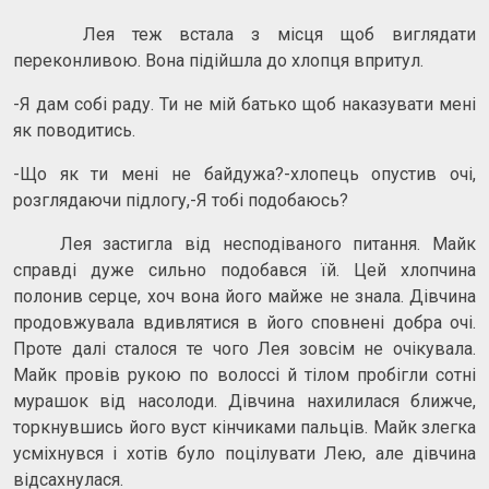
Лея теж встала з місця щоб виглядати
переконливою. Вона підійшла до хлопця впритул.
-Я дам собі раду. Ти не мій батько щоб наказувати мені
як поводитись.
-Що як ти мені не байдужа?-хлопець опустив очі,
розглядаючи підлогу,-Я тобі подобаюсь?
Лея застигла від несподіваного питання. Майк
справді дуже сильно подобався їй. Цей хлопчина
полонив серце, хоч вона його майже не знала. Дівчина
продовжувала вдивлятися в його сповнені добра очі.
Проте далі сталося те чого Лея зовсім не очікувала.
Майк провів рукою по волоссі й тілом пробігли сотні
мурашок від насолоди. Дівчина нахилилася ближче,
торкнувшись його вуст кінчиками пальців. Майк злегка
усміхнувся і хотів було поцілувати Лею, але дівчина
відсахнулася.