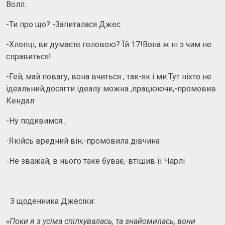
Волл.
-Ти про що? -Запиталася Джес
-Хлопці, ви думаєте головою? Їй 17!Вона ж ні з чим не
справиться!
-Гей, май повагу, вона вчиться , так-як і ми.Тут ніхто не
ідеальний,досягти ідеалу можна ,працюючи,-промовив
Кендал
-Ну подивимся..
-Якійсь вредний він,-промовила дівчина
-Не зважай, в нього таке буває,-втішив її Чарлі
З щоденника Джесіки:
«Поки я з усіма спілкувалась, та знайомилась, вони