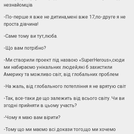
незнайомців
-По-перше я вже не дитина,мені вже 17,по-друге я не
проста дівчина!
-Саме тому ви тут,люба.
-Що вам потрібно?
-Ми створили проект під назвою «SuperHerous»,сюди
ми набираємо унікальних людей,які б захистили
Америку та можливо світ, від глобальних проблем
-На жаль, від глобального потепління я не врятую світ
-Так, все-таки де що залежить від всього світу. Чи ви
згодні прийняти в цьому участь?
-Чому я маю вам вірити?
-Тому що ми маємо всі докази того,що ми хочемо