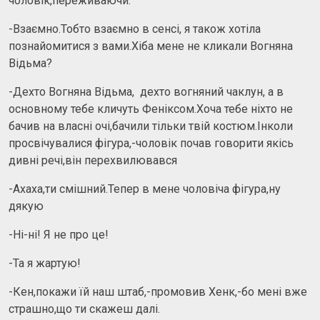
чоловік,переживаючи.
-Взаємно.Тобто взаємно в сенсі, я також хотіла
познайомитися з вами.Хіба мене не кликали Вогняна
Відьма?
-Дехто Вогняна Відьма, дехто вогняний чаклун, а в
основному тебе кличуть Феніксом.Хоча тебе ніхто не
бачив на власні очі,бачили тільки твій костюм.Інколи
просвічувалися фігура,-чоловік почав говорити якісь
дивні речі,він перехвилювався
-Ахаха,ти смішний.Тепер в мене чоловіча фігура,ну
дякую
-Ні-ні! Я не про це!
-Та я жартую!
-Кен,покажи їй наш штаб,-промовив Хенк,-бо мені вже
страшно,що ти скажеш далі.