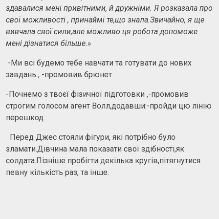
здавалися мені привітними, й дружніми. Я розказала про
свої можливості , принаймі те,що знала.Звичайно, я ще
вивчала свої сили,але можливо ця робота допоможе
мені дізнатися більше.»
-Ми всі будемо тебе навчати та готувати до нових
завдань , -промовив брюнет
-Почнемо з твоєї фізичної підготовки ,-промовив
строгим голосом агент Волл,додавши:-пройди цю лінію
перешкод.
Перед Джес стояли фігури, які потрібно було
зламати.Дівчина мала показати свої здібності,як
солдата.Пізніше пробігти декілька кругів,пітягнутися
певну кількість раз, та інше.