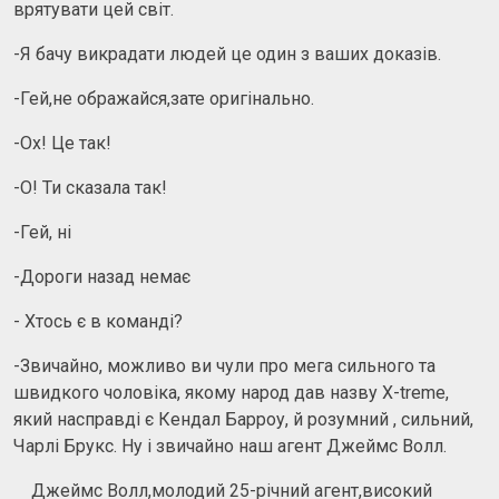
врятувати цей світ.
-Я бачу викрадати людей це один з ваших доказів.
-Гей,не ображайся,зате оригінально.
-Ох! Це так!
-О! Ти сказала так!
-Гей, ні
-Дороги назад немає
- Хтось є в команді?
-Звичайно, можливо ви чули про мега сильного та
швидкого чоловіка, якому народ дав назву X-treme,
який насправді є Кендал Барроу, й розумний , сильний,
Чарлі Брукс. Ну і звичайно наш агент Джеймс Волл.
Джеймс Волл,молодий 25-річний агент,високий