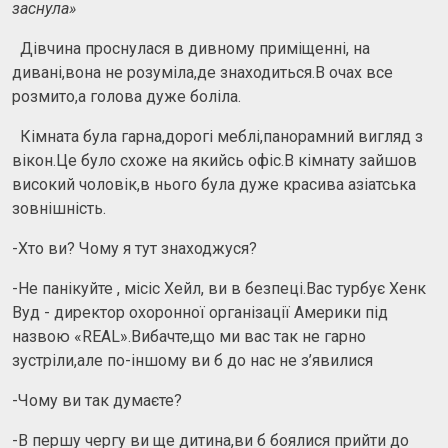
заснула»
Дівчина проснулася в дивному приміщенні, на
дивані,вона не розуміла,де знаходиться.В очах все
розмито,а голова дуже боліла.
Кімната була гарна,дорогі меблі,панорамний вигляд з
вікон.Це було схоже на якийсь офіс.В кімнату зайшов
високий чоловік,в нього була дуже красива азіатська
зовнішність.
-Хто ви? Чому я тут знаходжуся?
-Не панікуйте , місіс Хейл, ви в безпеці.Вас турбує Хенк
Вуд - директор охоронної організації Америки під
назвою «REAL».Вибачте,що ми вас так не гарно
зустріли,але по-іншому ви б до нас не з’явилися
-Чому ви так думаєте?
-В першу чергу ви ще дитина,ви б боялися прийти до