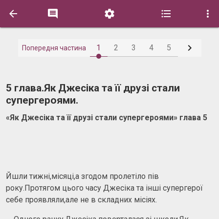






1
2
3
4
5
Попередня частина
5 глава.Як Джесіка та її друзі стали
супергероями.
«Як Джесіка та її друзі стали супергероями» глава 5
Йшли тижні,місяці,а згодом пролетіло пів
року.Протягом цього часу Джесіка та інші супергерої
себе проявляли,але не в складних місіях.