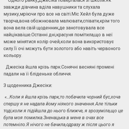
Одного ранку,Джесіка поверталася зі школи.Як
завжди дівчина вділа навушники та слухала
музику,мріючи про все на світі.Міс Хейл була дуже
творча,вона обожнювала малювати,співати,крім того
вона вела свій щоденник,де занотовувала все
найцікавіше.Останні дні,красуня помітила,що в неї
може мінятися колір очей,коли вона використовує
силу.Її очі можуть бути золотого або навіть червоного
кольору.
Джесіка йшла крізь парк.Сонячні весняні промені
падали на її бліденьке обличчя.
З щоденника Джесіки:
«…Коли я йшла крізь парк,то побачила чорний бус,хоча
спершу я не надала йому ніякого значення.Але тільки
тоді,коли я підійшла до нього ближче, я зрозуміла,що це
була моя помилка.Зненацька в мене в очах все
потемніло.Я нічого не бачила,одразу ж після цього я