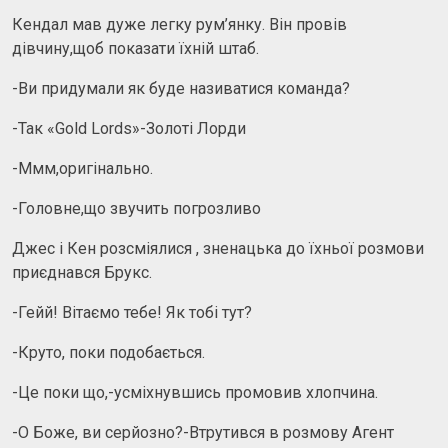
Кендал мав дуже легку рум’янку. Він провів
дівчину,щоб показати їхній штаб.
-Ви придумали як буде називатися команда?
-Так «Gold Lords»-Золоті Лорди
-Ммм,оригінально.
-Головне,що звучить погрозливо
Джес і Кен розсміялися , зненацька до їхньої розмови
приєднався Брукс.
-Гейй! Вітаємо тебе! Як тобі тут?
-Круто, поки подобається.
-Це поки що,-усміхнувшись промовив хлопчина.
-О Боже, ви серйозно?-Втрутився в розмову Агент