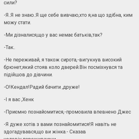
сили?
-Я..Я не знаю..Я ще себе вивчаю,хто я,на що здібна, ким
можу стати.
-Ми дізналися,що у вас немає батьків,так?
-Так..
-Не переживай, я також сирота,-вигукнув високий
брюнет,який стояв коло дверей.Він посміхнувся та
підійшов до дівчини.
-О!Кендал!Радий бачити ,друже!
-І я вас ,Хенк
-Приємно познайомитися,-промовила впевнено Джес
-Я дуже хотів з вами познайомитися!Я навіть не
здогадувався,що ви жінка.- Сказав