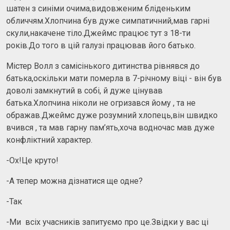
шатен з синіми очима,видовженим бліденьким
обличчям.Хлопчина був дуже симпатичний,мав гарні
скули,накачене тіло.Джеймс працює тут з 18-ти
років.До того в цій галузі працював його батько.
Містер Волл з самісінького дитинства рівнявся до
батька,оскільки мати померла в 7-річному віці - він був
доволі замкнутий в собі, й дуже цінував
батька.Хлопчина ніколи не огризався йому , та не
ображав.Джеймс дуже розумний хлопець,він швидко
вчився , та мав гарну пам’ять,хоча водночас мав дуже
конфліктний характер.
-Ох!Це круто!
-А тепер можна дізнатися ще одне?
-Так
-Ми всіх учасників запитуємо про це.Звідки у вас ці