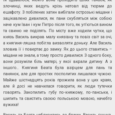
злочинці, яких ведуть крізь натовп від тюрми до
ешафоту. З побілених хатин вибігали острозькі міщани і
зацікавлено дивилися, як пани скубляться між собою
наче кум Іван і кум Петро після того, як уп’ються вином
та свиню не поділять. По місту вже ходили чутки, що
князь Василь викрав малу князівну та повіз світ за очі,
а княгиня-ляшка побігла визволяти доньку. Але Василь
зловив її і повертає до замку. Як до цього ставитись –
міщани не знали, а тому просто дивилися. З одного боку,
вони розуміли біль матері, у якої вкрали дитину. А з
іншого... Княгиня Беата була взірцем для пань та
панянок, але для простих посполитих лишалася чужою.
Майже шістнадцять років прожила вона у цих краях,
але й досі не навчилася говорити, як люди тутечки
говорять. Закопилить губу по-княжому, по-панськи, і
шипить та свистить своєю польською мовою, начебто
вужиха!
Василь та Беата наблизились до брами. Василь гукнув,