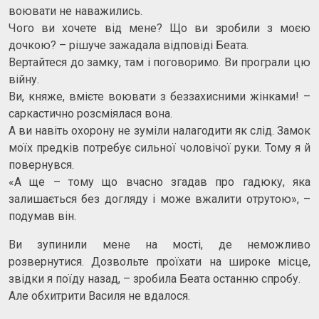
воювати не наважились.
Чого ви хочете від мене? Що ви зробили з моєю
дочкою? – рішуче зажадала відповіді Беата.
Вертайтеся до замку, там і поговоримо. Ви програли цю
війну.
Ви, княже, вмієте воювати з беззахисними жінками! –
саркастично розсміялася вона.
А ви навіть охорону не зуміли налагодити як слід. Замок
моїх предків потребує сильної чоловічої руки. Тому я й
повернувся.
«А ще – тому що вчасно згадав про гадюку, яка
залишається без догляду і може вжалити отрутою», –
подумав він.
Ви зупинили мене на мості, де неможливо
розвернутися. Дозвольте проїхати на широке місце,
звідки я поїду назад, – зробила Беата останню спробу.
Але обхитрити Василя не вдалося.