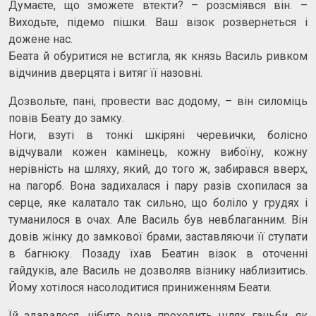
Думаєте, що зможете втекти? – розсміявся він. –
Виходьте, підемо пішки. Ваш візок розвернеться і
дожене нас.
Беата й обуритися не встигла, як князь Василь ривком
відчинив дверцята і витяг її назовні.
Дозвольте, пані, провести вас додому, – він силоміць
повів Беату до замку.
Ноги, взуті в тонкі шкіряні черевички, болісно
відчували кожен камінець, кожну вибоїну, кожну
нерівність на шляху, який, до того ж, забирався вверх,
на пагорб. Вона задихалася і пару разів схопилася за
серце, яке калатало так сильно, що боліло у грудях і
туманилося в очах. Але Василь був невблаганним. Він
довів жінку до замкової брами, заставляючи її ступати
в багнюку. Позаду їхав Беатин візок в оточенні
гайдуків, але Василь не дозволяв візнику наблизитись.
Йому хотілося насолодитися приниженням Беати.
Їй здавалося, нібито вона проходить шлях ганьби, як