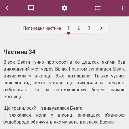






1
2
3
Попередня частина
Частина 34
Візок Беати гучно проторохтів по дошках, якими був
викладений міст через Вілію. І раптом зупинився. Беата
визирнула у віконце. Вже темнішало. Тільки чулися
сплески від весел човнів, що виходили на вечірню
риболовлю. Та на протилежному березі палало
вогнище.
Що трапилося? – здивувалася Беата.
І злякалася, коли у віконці зненацька з’явилося
рудобороде обличчя, в якому вона впізнала Василя.