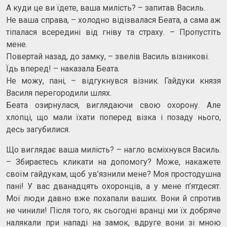
А куди це ви їдете, ваша милість? – запитав Василь.
Не ваша справа, – холодно відізвалася Беата, а сама аж
тіпалася всередині від гніву та страху. – Пропустіть
мене.
Повертай назад, до замку, – звелів Василь візникові.
Їдь вперед! – наказала Беата.
Не можу, пані, – відгукнувся візник. Гайдуки князя
Василя перегородили шлях.
Беата озирнулася, виглядаючи свою охорону. Але
хлопці, що мали їхати поперед візка і позаду нього,
десь загубилися.
Що виглядає ваша милість? – нагло всміхнувся Василь.
– Збираєтесь кликати на допомогу? Може, накажете
своїм гайдукам, щоб ув’язнили мене? Моя простодушна
пані! У вас дванадцять охоронців, а у мене п’ятдесят.
Мої люди давно вже похапали ваших. Вони й спротив
не чинили! Після того, як сьогодні вранці ми їх добряче
налякали при нападі на замок, вдруге вони зі мною