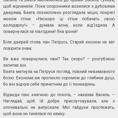
щоб відчиняли. Поки охоронники возилися з дубовими
дверима, Беата похнюплено розглядала міцні, покриті
мохом стіни. «Нескоро ці стіни побачать свою
володарку!» – думала вона, коли від’їздила. А
повернулася за півгодини! Яка іронія!
Біля дверей стояв пан Петрусь. Старий економ не міг
повірити очам.
Ви вже повернулися, пані? Так скоро? – розгублено
запитав він.
Беата метнула на Петруся погляд, повний невимовного
болю. Економа аж пропекло соромом до глибини душі,
бо він відчув себе причетним до її поневірянь.
Відведи пані княгиню до покоїв, – наказав Василь. –
Наглядай, щоб їй добре прислуговували, але з
опочивальні не випускали. Мої гайдуки простежать,
щоб вона не тинялася по замку.