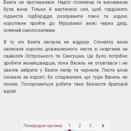
Беата не противилася. Надто стомлена та виснажена
була вона. Тільки й вистачило сил, щоб гордовито
підвести підборіддя, розправити плечі та ходою
королівни пройти до Мурованої вежі через двір,
осяяний смолоскипами.
В ту ніч Беата заснула не відразу. Спочатку вона
написала королю довжелезного листа зі скаргами на
свавілля Острозького та Сангушка. Це було потрібно
зробити якнайшвидше, поки Василь не оговтався і не
звелів забрати у Беати папір та чорнила. Листа вона
сховала за корсет, бо сподівалася, що туди Василь не
полізе. Посоромиться робити таке безчестя братовій
вдові.

1
2
3
Попередня частина