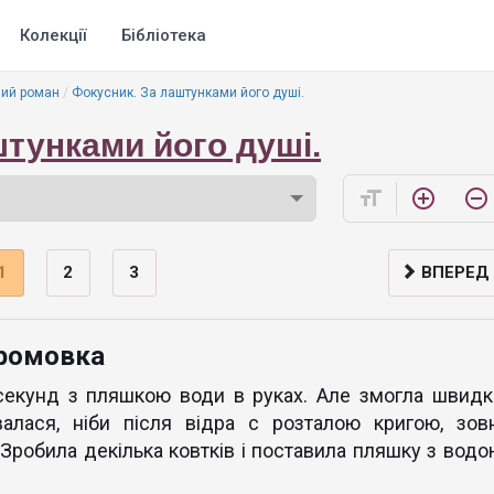
Колекції
Бібліотека
ий роман
Фокусник. За лаштунками його душі.
штунками його душі.
format_size
add_circle_outline
remove_circle_outline
1
2
3
ВПЕРЕД
промовка
а секунд з пляшкою води в руках. Але змогла швидк
валася, ніби після відра с розталою кригою, зовн
 Зробила декілька ковтків і поставила пляшку з водо