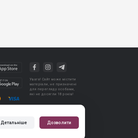
Увага! Сайт може містити
матеріали, не призначені
для перегляду особами,
які не досягли 18 років!
стувача
Політика конфіденційності
Детальніше
Дозволити
авила публікації авторського контенту