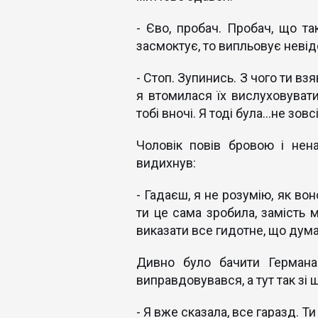
- Єво, пробач. Пробач, що та
засмоктує, то випльовує неві
- Стоп. Зупинись. З чого ти вз
я втомилася їх вислуховувати 
тобі вночі. Я тоді була…не зовс
Чоловік повів бровою і нен
видихнув:
- Гадаєш, я не розумію, як во
ти це сама зробила, замість м
виказати все гидотне, що думає
Дивно було бачити Германа
виправдовувався, а тут так зі 
- Я вже сказала, все гаразд. 