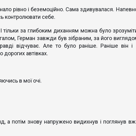
унало рівно і беземоційно. Сама здивувалася. Напевно
сь контролювати себе.
 І тільки за глибоким диханням можна було зрозуміти
агалом, Герман завжди був зібраним, за його виглядо
равді відчуває. Але то було раніше. Раніше він і 
о дорогих автівках.
ючись в мої очі.
д, а потім знову напружено видихнув і поглянув вж