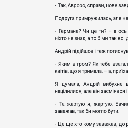
- Так, Авроро, справи, нове за
Подруга примружилась, але не
- Германе? Чи це ти? – а ось
ніхто не знає, а то б ми так вс
Андрій підійшов і теж потисну
- Яким вітром? Як тебе взага
квітів, що я тримала, – а, приї
Я думала, Андрій вибухне в
націлилися, але він засміявся 
- Та жартую я, жартую. Бачил
заважав, так би могло бути.
- Це ще хто кому заважав, до 