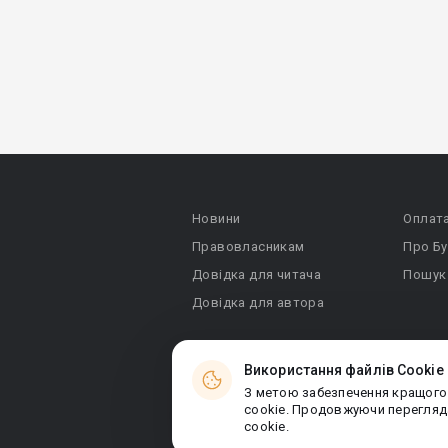
Новини
Оплат
Правовласникам
Про Бу
Довідка для читача
Пошук
Довідка для автора
Використання файлів Cookie
З метою забезпечення кращого
© 2026 Booknet. Всі права захищено.
cookie. Продовжуючи перегляда
Narva mnt 5, Tallinn 10117, Естонія
cookie.