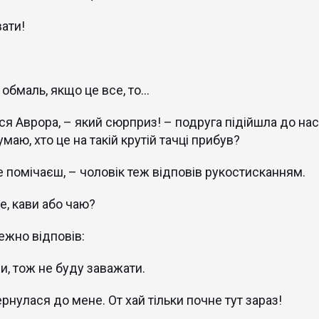
вати!
 обмаль, якщо це все, то…
ся Аврора, – який сюрприз! – подруга підійшла до нас 
маю, хто це на такій крутій тачці прибув?
се помічаєш, – чоловік теж відповів рукостисканням.
е, кави або чаю?
ежно відповів:
ви, тож не буду заважати.
рнулася до мене. От хай тільки почне тут зараз!