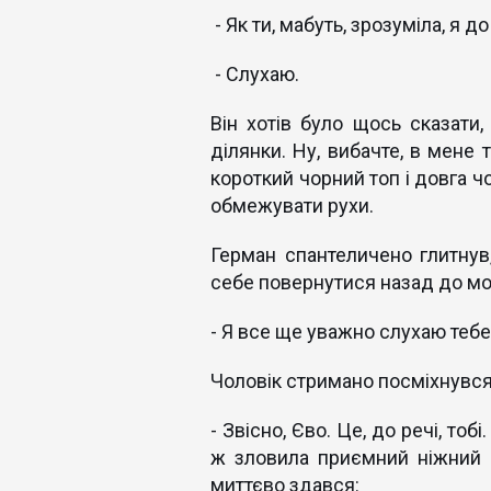
- Як ти, мабуть, зрозуміла, я до
- Слухаю.
Він хотів було щось сказати,
ділянки. Ну, вибачте, в мене 
короткий чорний топ і довга ч
обмежувати рухи.
Герман спантеличено глитнув,
себе повернутися назад до мог
- Я все ще уважно слухаю тебе
Чоловік стримано посміхнувся
- Звісно, Єво. Це, до речі, тоб
ж зловила приємний ніжний а
миттєво здався: