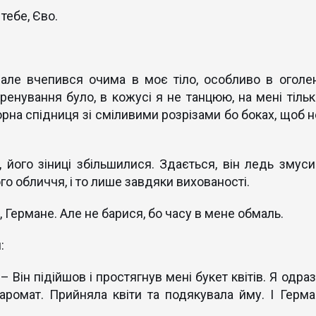
 тебе, Єво.
 але вчепився очима в моє тіло, особливо в оголен
тренування було, в кожусі я не танцюю, на мені тільк
орна спідниця зі сміливими розрізами бо боках, щоб н
 його зіниці збільшилися. Здається, він ледь змуси
о обличчя, і то лише завдяки вихованості.
, Германе. Але не барися, бо часу в мене обмаль.
:
і. – Він підійшов і простягнув мені букет квітів. Я одра
ромат. Прийняла квіти та подякувала йму. І Герма