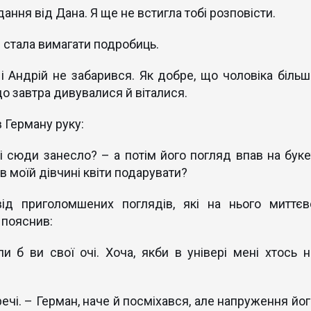
вдання від Дана. Я ще не встигла тобі розповісти.
 стала вимагати подробиць.
 і Андрій не забарився. Як добре, що чоловіка більш
і до завтра дивувалися й віталися.
в Герману руку:
лі сюди занесло? – а потім його погляд впав на буке
хав моїй дівчині квіти подарувати?
ід приголомшених поглядів, які на нього миттєв
і пояснив:
и б ви свої очі. Хоча, якби в універі мені хтось н
речі. – Герман, наче й посміхався, але напруження йог