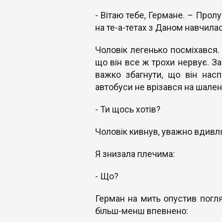
- Вітаю тебе, Германе. – Прол
на те-а-тетах з Даном навчила
Чоловік легенько посміхався.
що він все ж трохи нервує. З
важко збагнути, що він насп
автобуси не врізався на шален
- Ти щось хотів?
Чоловік кивнув, уважно вдивля
Я знизала плечима:
- Що?
Герман на мить опустив погля
більш-менш впевнено: