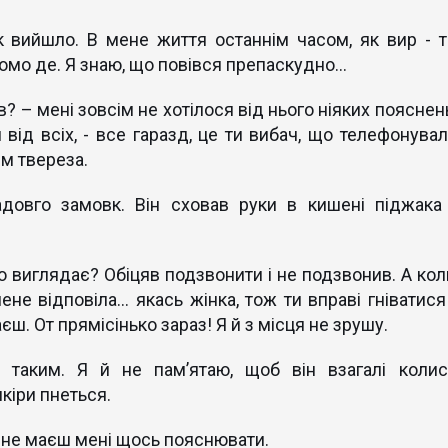
к вийшло. В мене життя останнім часом, як вир - т
домо де. Я знаю, що повівся препаскудно…
яв? – мені зовсім не хотілося від нього ніяких пояснен
від всіх, - все гаразд, це ти вибач, що телефонувал
ім твереза.
адовго замовк. Він сховав руки в кишені піджака 
но виглядає? Обіцяв подзвонити і не подзвонив. А кол
ене відповіла… якась жінка, тож ти вправі гніватися 
ш. От прямісінько зараз! Я й з місця не зрушу.
 таким. Я й не пам’ятаю, щоб він взагалі колис
шкіри пнеться.
Ти не маєш мені щось пояснювати.