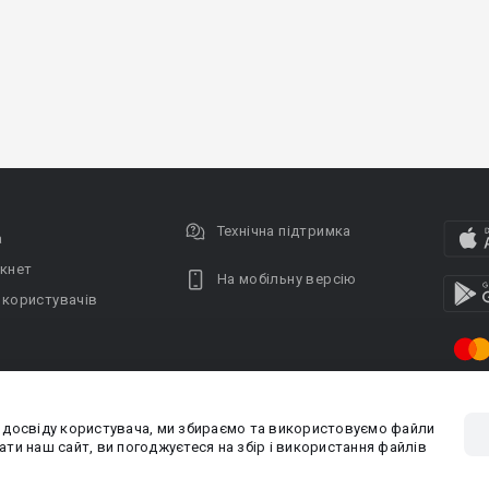
Технічна підтримка
а
кнет
На мобільну версію
 користувачів
 досвіду користувача, ми збираємо та використовуємо файли
Privacy policy
Угода кори
ти наш сайт, ви погоджуєтеся на збір і використання файлів
PR-вiддiл: pr@booknet.com
Пр