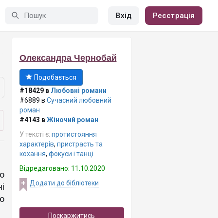
Вхід
Реєстрація
Олександра Чернобай
Подобається
#18429 в
Любовні романи
#6889 в
Сучасний любовний
роман
#4143 в
Жіночий роман
У тексті є:
протистояння
характерів
,
пристрасть та
кохання
,
фокуси і танці
Відредаговано: 11.10.2020
о
Додати до бібліотеки
і
ю
Поскаржитись