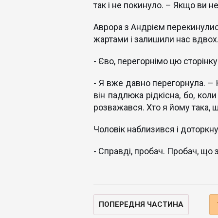
так і не покинуло. – Якщо ви н
Аврора з Андрієм перекинулис
жартами і залишили нас вдвох.
- Єво, перегорнімо цю сторінку
- Я вже давно перегорнула. –
він падлюка рідкісна, бо, кол
розважався. Хто я йому така, щ
Чоловік наблизився і доторкн
- Справді, пробач. Пробач, що з
ПОПЕРЕДНЯ ЧАСТИНА