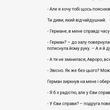
- Але я хочу тобі щось поясню
Ти диви, який відчайдушний.
- Германе, в мене справді часу
- Герман? – до залу повернула
потиснула йому руку. – А я й ду
- А ти не змінилася, Авроро, в
- Звісно. Як же без цього? Мож
Герман зиркнув на мене і обер
- Я б з радістю, але у Єви спра
- У Єви справи? – подруга пове