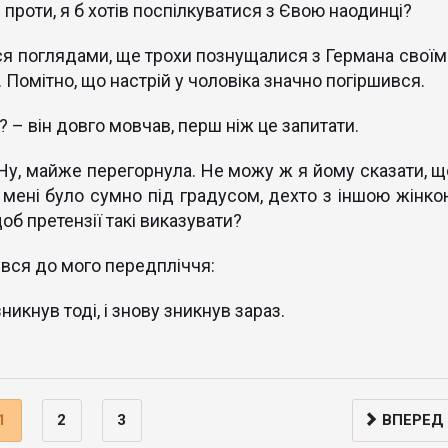
е проти, я б хотів поспілкуватися з Євою наодинці?
я поглядами, ще трохи познущалися з Германа своїм
 Помітно, що настрій у чоловіка значно погіршився.
? – він довго мовчав, перш ніж це запитати.
 Ну, майже перегорнула. Не можу ж я йому сказати, щ
и мені було сумно під градусом, дехто з іншою жінко
об претензії такі виказувати?
увся до мого передпліччя:
никнув тоді, і знову зникнув зараз.
1
2
3
ВПЕРЕД