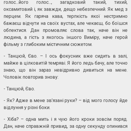
голос...його голос..., загадковий такий, тихий,
оксамитовий і, як завжди, дещо небезпечний. Як мед з
перцем. Як гаряча кава, терпкість якої нестримно
бажаєш відчути на своїх вустах, але чекаєш, бо боїшся
обпектися. Дан промовляє слова так, наче він не
людина, а гість з якогось іншого Виміру, наче герой
фільму з глибоким містичним сюжетом.
- Танцюй, Єво. – І ось фокусник вже сидить в залі,
майже в цілковитій темряві. Я його ледь бачу, але точно
знаю, що він зараз невідривно дивиться на мене.
Чоловік повторив знову:
- Танцюй, Єво.
- Як? Адже в мене зв’язані руки? – від мого голосу йде
відлуння у різні боки.
- Хіба? – одна мить і я чую його кроки зовсім поряд.
Дан, наче справжній привид, за одну секунду опинився