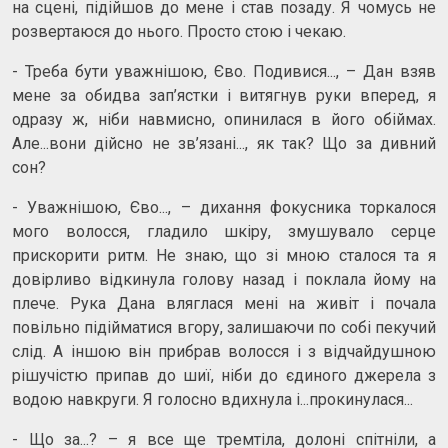
на сцені, підійшов до мене і став позаду. Я чомусь не
розвертаюся до нього. Просто стою і чекаю.
- Треба бути уважнішою, Єво. Подивися..., – Дан взяв
мене за обидва зап’ястки і витягнув руки вперед, я
одразу ж, ніби навмисно, опинилася в його обіймах.
Але...вони дійсно не зв’язані..., як так? Що за дивний
сон?
- Уважнішою, Єво..., – дихання фокусника торкалося
мого волосся, гладило шкіру, змушувало серце
прискорити ритм. Не знаю, що зі мною сталося та я
довірливо відкинула голову назад і поклала йому на
плече. Рука Дана вляглася мені на живіт і почала
повільно підійматися вгору, залишаючи по собі пекучий
слід. А іншою він прибрав волосся і з відчайдушною
рішучістю припав до шиї, ніби до єдиного джерела з
водою навкруги. Я голосно вдихнула і...прокинулася...
- Що за...? – я все ще тремтіла, долоні спітніли, а