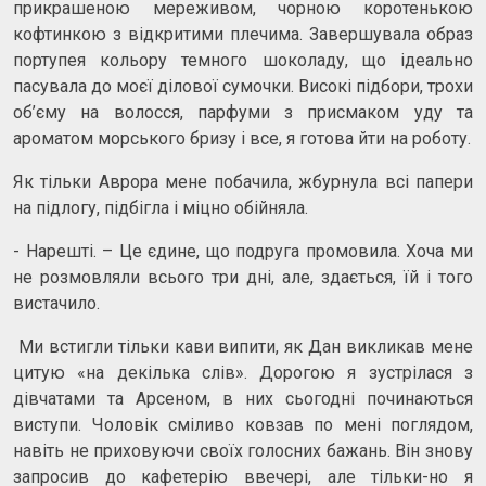
прикрашеною мереживом, чорною коротенькою
кофтинкою з відкритими плечима. Завершувала образ
портупея кольору темного шоколаду, що ідеально
пасувала до моєї ділової сумочки. Високі підбори, трохи
об’єму на волосся, парфуми з присмаком уду та
ароматом морського бризу і все, я готова йти на роботу.
Як тільки Аврора мене побачила, жбурнула всі папери
на підлогу, підбігла і міцно обійняла.
- Нарешті. – Це єдине, що подруга промовила. Хоча ми
не розмовляли всього три дні, але, здається, їй і того
вистачило.
Ми встигли тільки кави випити, як Дан викликав мене
цитую «на декілька слів». Дорогою я зустрілася з
дівчатами та Арсеном, в них сьогодні починаються
виступи. Чоловік сміливо ковзав по мені поглядом,
навіть не приховуючи своїх голосних бажань. Він знову
запросив до кафетерію ввечері, але тільки-но я