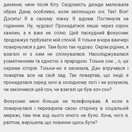
дихання, наче після бігу. Свідомість деінде малювала
образ Дана, особливо, коли заплющую очі. Так! Все!
Досить! Я в своєму ліжку. Я вдома. Поглянула на
годинник. Ну, чудово! Прокидатися лише через сорок
хвилин, а я вже не сплю. Цей паскудний фокусник
продовжує турбувати мій спокій. Я тільки вчора ввечері
повернулася з дачі. Там було так чудово. Окрім рідних, я
взагалі ні з ким не спілкувалася. Насолоджувалася
усамітненням та єдністю з природою. Тільки сни..., о, це
окрема історія. Тільки-но я засинала, Дан втручався і
повертав все на свій лад. Так повертав, що іноді я
прокидалася серед ночі в холодному поті і не розуміла,
чи закінчився цей сон, чи взагалі це був хоч сон?
Фокусник мені більше не телефонував. А коли я
повернулася і перевірила свою сторінку в соціальній
мережі, там теж від нього нічого не було. Хоча, чого я,
раптом, вирішила, що повинно щось бути?