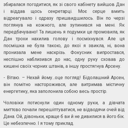
збиралася погодитися, як зі свого кабінету вийшов Дан
і віддав щось секретарці. Моє серце вмить
відреагувало і одразу пришвидшилось. Він по черзі
поглянув на кожного, але зупинився на мені. Як
передбачувано! Та лишень я подумки це промовила, як
Дан трохи нахилив голову і посміхнувся. Але ця
посмішка не була такою, до якої я звикла, ні, вона
пронизала мене наскрізь. Фокусник випростався,
неспішно наблизився до нас, одну руку сховав до
кишені своїх чорних штанів, а іншу простягнув Арсену.
- Вітаю. – Нехай йому...оце погляд! Бідолашний Арсен,
він помітно насторожився, але витримав містичну
енергетику, яка заполонила собою весь простір.
Чоловіки потиснули один одному руки, а дівчата
миттєво почали перешіптуватися, не відводячи очей від
Дана. Ой, дівоньки, краще б ви й не дивилися в його бік.
Це небезпечно. І я тому приклад.