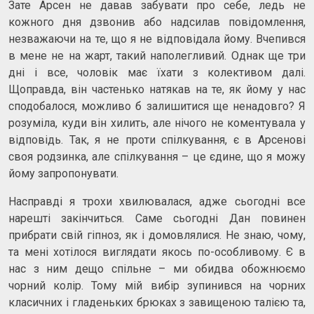
Зате Арсен не давав забувати про себе, ледь не
кожного дня дзвонив або надсилав повідомлення,
незважаючи на те, що я не відповідала йому. Вчепився
в мене не на жарт, такий наполегливий. Однак ще три
дні і все, чоловік має їхати з колективом далі.
Щоправда, він частенько натякав на те, як йому у нас
сподобалося, можливо б залишитися ще ненадовго? Я
розуміла, куди він хилить, але нічого не коментувала у
відповідь. Так, я не проти спілкування, є в Арсенові
своя родзинка, але спілкування – це єдине, що я можу
йому запропонувати.
Насправді я трохи хвилювалася, адже сьогодні все
нарешті закінчиться. Саме сьогодні Дан повинен
прибрати свій гіпноз, як і домовлялися. Не знаю, чому,
та мені хотілося виглядати якось по-особливому. Є в
нас з ним дещо спільне – ми обидва обожнюємо
чорний колір. Тому мій вибір зупинився на чорних
класичних і гладеньких брюках з завищеною талією та,