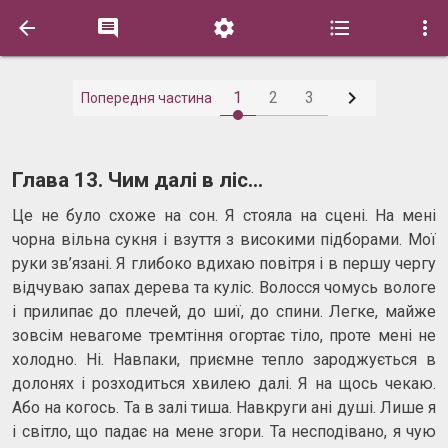






1
2
3
Попередня частина
Глава 13. Чим далі в ліс...
Це не було схоже на сон. Я стояла на сцені. На мені
чорна вільна сукня і взуття з високими підборами. Мої
руки зв’язані. Я глибоко вдихаю повітря і в першу чергу
відчуваю запах дерева та куліс. Волосся чомусь вологе
і прилипає до плечей, до шиї, до спини. Легке, майже
зовсім невагоме тремтіння огортає тіло, проте мені не
холодно. Ні. Навпаки, приємне тепло зароджується в
долонях і розходиться хвилею далі. Я на щось чекаю.
Або на когось. Та в залі тиша. Навкруги ані душі. Лише я
і світло, що падає на мене згори. Та несподівано, я чую