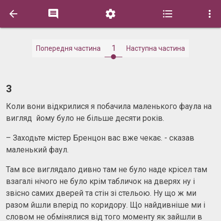





1
Попередня частина
Наступна частина
3
Коли вони відкрилися я побачила маленького фаула на
вигляд йому було не більше десяти років.
– Заходьте містер Бренцон вас вже чекає. - сказав
маленький фаул.
Там все виглядало дивно там не було наде крісел там
взагалі нічого не було крім табличок на дверях ну і
звісно самих дверей та стін зі стельою. Ну що ж ми
разом йшли вперід по коридору. Що найдивніше ми і
словом не обмінялися від того моменту як зайшли в