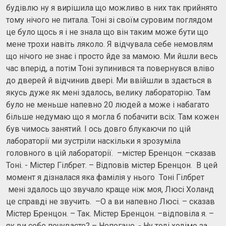
будівлю ну я вирішила що можливо в них так прийнято
тому нічого не питала. Тоні зі своїм суровим поглядом
це було щось я і не знала що він таким може бути що
мене трохи навіть ляколо. Я відчувала себе немовлям
що нічого не знає і просто йде за мамою. Ми йшли весь
час вперід, а потім Тоні зупинився та повернувся вліво
до дверей й відчинив двері. Ми ввійшли в здається в
якусь дуже як мені здалось, велику лабораторію. Там
було не меньше напевно 20 людей а може і набагато
більше недумаю що я могла б побачити всіх. Там кожен
був чимось занятий. І ось довго блукаючи по цій
лабораторії ми зустріли наскільки я зрозуміла
головного в цій лабораторії. –містер Бренцон. –сказав
Тоні. - Містер Гілбрет. – Відповів містер Бренцон. В цей
момент я дізналася яка фамілія у нього Тоні Гілбрет
мені здалось що звучало краще ніж моя, Люсі Холанд
це справді не звучить. –О а ви напевно Люсі. – сказав
Містер Бренцон. – Так. Містер Бренцон. –відповіла я. –
як ви себе почуваєте? – Непогано. - Ну тоді ходімо за