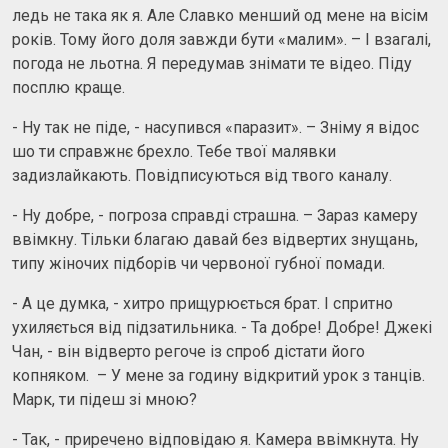
ледь не така як я. Але Славко менший од мене на вісім
років. Тому його доля завжди бути «малим». – І взагалі,
погода не льотна. Я передумав знімати те відео. Піду
посплю краще.
- Ну так не піде, - насупився «паразит». – Зніму я відос
шо ти справжнє брехло. Тебе твої малявки
задизлайкають. Повідписуються від твого каналу.
- Ну добре, - погроза справді страшна. – Зараз камеру
ввімкну. Тільки благаю давай без відвертих знущань,
типу жіночих підборів чи червоної губної помади.
- А це думка, - хитро прищурюється брат. І спритно
ухиляється від підзатильника. - Та добре! Добре! Джекі
Чан, - він відверто регоче із спроб дістати його
копняком. – У мене за годину відкритий урок з танців.
Марк, ти підеш зі мною?
- Так, - приречено відповідаю я. Камера ввімкнута. Ну