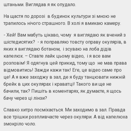
штаньми. Виглядав я як опудало.
На щастя по дорозі в будинок культури зі мною не
трапилось нічого страшного. В холі я вмикаю камеру.
- Хей! Вам мабуть цікаво, чому я виглядаю як вчений з
шістедисятих? - я поправляю товсту оправу окулярів, в
яких я виглядаю ботаном, і зсуваю на лоба дідів
капелюх. – Ставте лайк цьому відео, і я все вам
розповім! Я одягнув цей прикид, тому що не мав права
відмовитись! Зажди кажи так! Еге, це відео саме про
це! А я вже заходжу в зал, де я буду танцювати нижній
брейк в цих окулярах і краватці! Такого ви ще не
бачили, так? Пишіть в коментарях, як думаєте, я щось
бачу через ці лінзи?
Славко хитро посміхається. Ми заходимо в зал. Правда
все трішки розпливчасте через окуляри. А від капелюха
змокріло чоло.