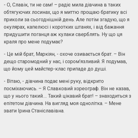
- О, Славік, ти не сам! – радіє мила дівчина в таких
обтягуючих лосинах, що я миттю прощаю братику всі
приколи за сьогоднішній день. Але потім згадую, що я
окулярах, капелюсі і коротких штанях, і від бажання
придушити поганця аж кулаки сверблять. Ну що ця
краля про мене подумає?
- Це мій брат, Маркіян, - охоче озивається брат. – Він
дещо старомодний у нас, і сором’язливий. Я подумав,
що йому цей майстер-клас припаде до душі.
- Вітаю, - дівчина подає мені руку, відкрито
посміхаючись. – Я Славковий хореограф. Він не казав,
що у нього такий…. Такий цікавий брат! – знаходиться з
епітетом дівчина. На вигляд моя однолітка. – Мене
звати Ірина Станіславівна.