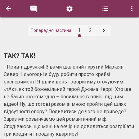






1
2
Попередня частина
ТАК? ТАК!
- Привіт друзяки! З вами шалений і крутий Маркіян
Север! І сьогодні я буду робити просто крейзі
експеримент! Я цілий день говоритиму оточуючим
«тАк», як той божевільний герой Джима Керрі! Хто ще
не бачив цю комедію – посилання в описі під цим
відео! Ну, що готові разом зі мною пройти цей шлях
відсутності опору? Подивитись до чого це приведе?
Зараз ми розвінчаємо цей романтичний міф.
Сподіваюсь, що мені на вечір не доведеться розгрібати
три кредити і продану квартиру!