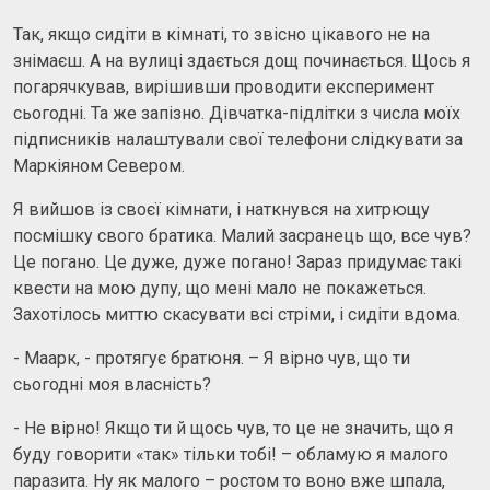
Так, якщо сидіти в кімнаті, то звісно цікавого не на
знімаєш. А на вулиці здається дощ починається. Щось я
погарячкував, вирішивши проводити експеримент
сьогодні. Та же запізно. Дівчатка-підлітки з числа моїх
підписників налаштували свої телефони слідкувати за
Маркіяном Севером.
Я вийшов із своєї кімнати, і наткнувся на хитрющу
посмішку свого братика. Малий засранець що, все чув?
Це погано. Це дуже, дуже погано! Зараз придумає такі
квести на мою дупу, що мені мало не покажеться.
Захотілось миттю скасувати всі стріми, і сидіти вдома.
- Маарк, - протягує братюня. – Я вірно чув, що ти
сьогодні моя власність?
- Не вірно! Якщо ти й щось чув, то це не значить, що я
буду говорити «так» тільки тобі! – обламую я малого
паразита. Ну як малого – ростом то воно вже шпала,