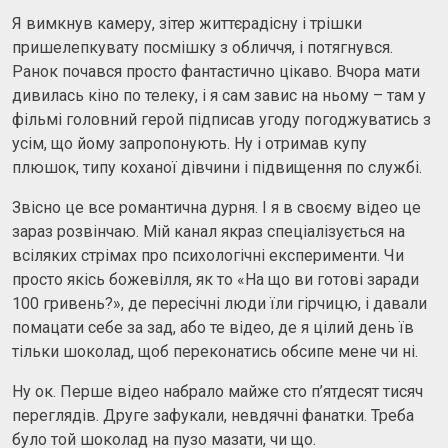
Я вимкнув камеру, зітер життєрадісну і трішки
пришелепкувату посмішку з обличчя, і потягнувся.
Ранок почався просто фантастично цікаво. Вчора мати
дивилась кіно по телеку, і я сам завис на ньому – там у
фільмі головний герой підписав угоду погоджуватись з
усім, що йому запропонують. Ну і отримав купу
плюшок, типу коханої дівчини і підвищення по службі.
Звісно це все романтична дурня. І я в своєму відео це
зараз розвінчаю. Мій канал якраз спеціалізується на
всіляких стрімах про психологічні експерименти. Чи
просто якісь божевілля, як то «На що ви готові заради
100 гривень?», де пересічні люди їли гірчицю, і давали
помацати себе за зад, або те відео, де я цілий день їв
тільки шоколад, щоб переконатись обсипе мене чи ні.
Ну ок. Перше відео набрало майже сто п’ятдесят тисяч
переглядів. Друге зафукали, невдячні фанатки. Треба
було той шоколад на пузо мазати, чи що.