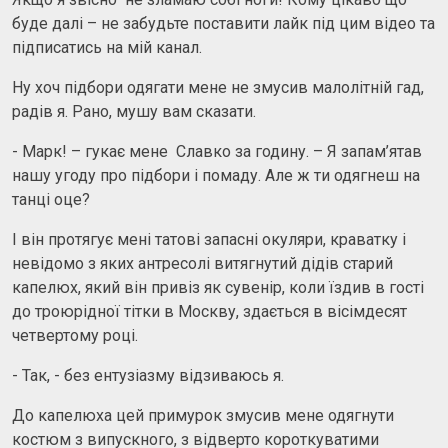
буде далі – не забудьте поставити лайк під цим відео та
підписатись на мій канал.
Ну хоч підбори одягати мене не змусив малолітній гад,
радів я. Рано, мушу вам сказати.
- Марк! – гукає мене Славко за годину. – Я запам’ятав
нашу угоду про підбори і помаду. Але ж ти одягнеш на
танці оце?
І він протягує мені татові запасні окуляри, краватку і
невідомо з яких антресолі витягнутий дідів старий
капелюх, який він привіз як сувенір, коли їздив в гості
до троюрідної тітки в Москву, здається в вісімдесят
четвертому році.
- Так, - без ентузіазму відзиваюсь я.
До капелюха цей примурок змусив мене одягнути
костюм з випускного, з відверто короткуватими