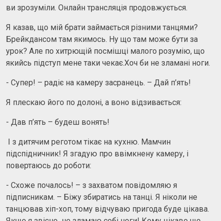
ви зрозуміли. Онлайн трансляція продовжується.
Я казав, що мій брати займається різними танцями?
Брейкдансом там якимось. Ну що там може бути за
урок? Але по хитрющій посмішці малого розумію, що
якийсь підступ мене таки чекає.Хоч би не зламані ноги.
- Супер! – радіє на камеру засранець. – Дай п’ять!
Я плескаю його по долоні, а воно відзивається:
- Дав п’ять – будеш вонять!
І з дитячим реготом тікає на кухню. Мамчин
підспідничник! Я згадую про ввімкнену камеру, і
повертаюсь до роботи:
- Схоже почалось! – з захватом повідомляю я
підписникам. – Біжу збиратись на танці. Я ніколи не
танцював хіп-хоп, тому відчуваю пригода буде цікава.
Якщо я звісно не зламаю собі ноги! Кому цікаво що