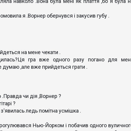
ляла навколо .Вона була мені як плаття ,бо я була н
мовила я .Ворнер обернувся і закусив губу .
ийдеться на мене чекати .
дилась?Ця гра вже одного разу погано для мен
не думаю ,але вже прийдеться грати .
.Правда чи дія ,Ворнер ?
ітарі ?
 з'явилась ледь помітна усмішка .
прогулювався Нью-Йорком і побачив одного вуличног