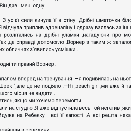
ін дав і мені одну .
 .З усієї сили кинула її в стіну .Дрібні шматочки біл
 відчула приплив адреналіну і одразу взялась за інш
и розлітались на дрібні уламки ,нагадуючи про мо
ак ,це справді допомогло .Ворнер з таким ж запало
ших обличчях з'явились усмішки .
одні ти правий Ворнер .
запалом вперед на тренування .—я подивилась на ньог
рек ",але це не подіяло .—Ні ,peach girl ,ми вже й та
шого місця не видати .
атись ,якщо ми хочемо перемогти .
али на студію .Я вже відпустила весь той негатив ,як
йдуже на Ребекку і всі її капості .А всі решта неха
и зайшли в середину .