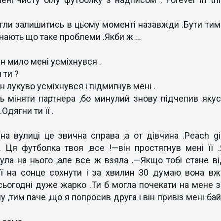
могли залишитись в цьому моменті назавжди .Бути тим
нають що таке проблеми .Якби ж ...
ін мило мені усміхнувся .
 ти ?
лукуво усміхнувся і підмигнув мені .
ь міняти партнера ,бо минулий знову підчепив якус
Одягни ти її .
а вулиці це звична справа ,а от дівчина .Peach gir
 Ця футболка твоя ,все !—він простягнув мені її .
нула на нього ,але все ж взяла .—Якщо тобі стане ві
її на сонце сохнути і за хвилин 30 думаю вона вж
 сьогодні дуже жарко .Ти б могла почекати на мене з
му ,тим паче ,що я попросив друга і він привіз мені ба