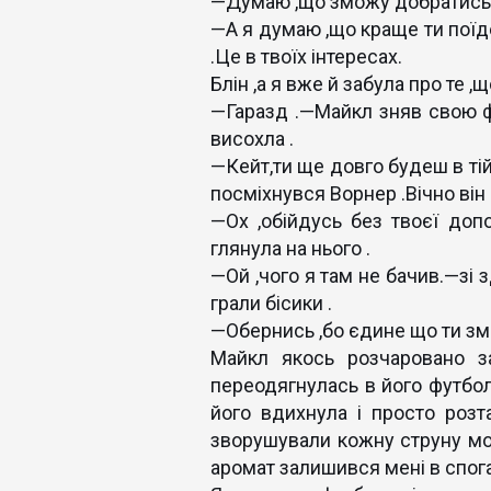
—Думаю ,що зможу добратись 
—А я думаю ,що краще ти поїд
.Це в твоїх інтересах.
Блін ,а я вже й забула про те ,щ
—Гаразд .—Майкл зняв свою ф
висохла .
—Кейт,ти ще довго будеш в тій
посміхнувся Ворнер .Вічно він
—Ох ,обійдусь без твоєї до
глянула на нього .
—Ой ,чого я там не бачив.—зі 
грали бісики .
—Обернись ,бо єдине що ти змо
Майкл якось розчаровано з
переодягнулась в його футбол
його вдихнула і просто розта
зворушували кожну струну моєї
аромат залишився мені в спога