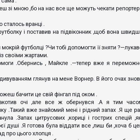
сама .
еш зі мною ,бо на нас все ще можуть чекати репортер
о сталось вранці .
утболку і поставив на підвіконник ,щоб вона швидш
 мокрій футболці ?Чи тобі допомогти її зняти ?—лукав
 із своїми жартами.
помоги .Обернись , Майкле .—тепер вже я переможн
здивуванням глянув на мене Ворнер. В його очах знов
жеш бачити це свій фінгал під оком .
акотив очі ,але все ж обернувся .А я тим часо
ку .Такий вже знайомий мені і рідний запах .Я ще ра
нула .Запах цитрусових ,кориці і гострих спецій ,як
 душі .Я готова була віддати все ,лиш би ,хоча б це
д про цього хлопця .