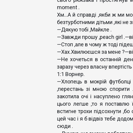
moment .
Хм...А й справді ,якби ж ми 
безтурботними дітьми ,які не з
—Дякую тобі ,Майкле .
—Завжди прошу ,peach girl .—в
—Стоп ,але в чому ж тоді підеш
—Хах.Хвилюєшся за мене ?—він 
—Не хочеться в останній ден
заразу через власну впертість .
1:1 Ворнер.
—Хлопець в мокрій футболці н
,перестань зі мною спорити .
закотила очі і насуплено гля
цього легше ,то я поставлю 
встигне трохи підсохнути ,бо
цей час і я б відвіз тебе додо
сюди .