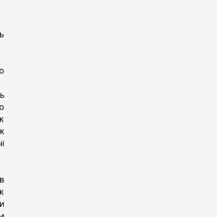
ь
о
ь
о
ж
аж
і
в
ж
и
м