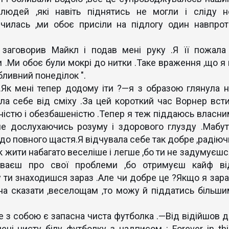
людей ,які навіть піднятись не могли і сліду н
нчилась ,ми обоє присіли на підлогу один навпрот
аговорив Майкл і подав мені руку .Я її пожала 
 .Ми обоє були мокрі до нитки .Таке враження ,що я 
обливний понеділок ".
.Як мені тепер додому іти ?—я з образою глянула н
ла себе від сміху .За цей короткий час Ворнер всти
істю і обезбашеністю .Тепер я теж піддаюсь власни
не дослухаючись розуму і здорового глузду .Мабут
о до повного щастя.Я відчувала себе так добре ,радію
к жити набагато веселіше і легше ,бо ти не задумуєшс
буваєш про свої проблеми ,бо отримуєш кайф ві
 ти знаходишся зараз .Але чи добре це ?Якщо я зара
а сказати ,веселощам ,то можу й піддатись більши
е з собою є запасна чиста футболка .—Від відійшов д
ені чисту білу футболку з надписом : Forever in thi