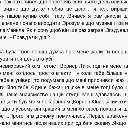
 .Я так захопився ,що простояв біля нього десь близь
в ,видно ,що дуже любив це діло .І я теж виріши
я пішов купив собі гітару .Вчився я сам ,інколи щ
І в мене почало виходити .Зрозумів ,що музика і гра 
ла Майкла .Як я хочу ,щоб він ще раз заграв .Згадува
ене .—Правда чи дія ?
ка була твоя перша думка про мене ,коли ти вперш
вати той день в клубі .
евихований хам і егоїст ,Ворнер .Ти ж тоді на мене та
 мені хотілось просто втекти і ніколи тебе більше н
ебе в універі ,то подумала ,що мені приснився жах .
ти біля тебе .Єдине бажання ,яке в мене тоді було ц
лі наше знайомство на цій студії .Мені здавалось ,щ
е ,а ти був моїм покаранням ,Ворнер.Юнак ,який хоч
 ,що в усьому він кращий ,а мені хотілось показати ,щ
бе ...Проте ,я в дечому помилялась .Перше враженн
чало мінятись після наших пригод біля океану .Якщо 