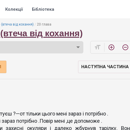
Колекції
Бібліотека
 (втеча від кохання)
20 глава
(втеча від кохання)
format_size
add_circle_outline
remove_circle_outline
1
НАСТУПНА ЧАСТИНА
туєш ?—от тільки цього мені зараз і потрібно .
і зараз потрібно .Повір мені ,це допоможе .
и захисні окуляри і далеко жбурнув тарілку. Вон