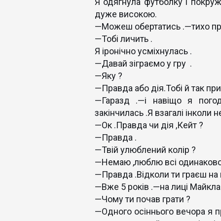
Я одягнула футболку і покруж
дуже високою.
—Можеш обертатись .—тихо про
—Тобі личить .
Я іронічно усміхнулась .
—Давай зіграємо у гру .
—Яку ?
—Правда або дія.Тобі й так пр
—Гаразд .—і навіщо я пого
закінчилась .Я взагалі інколи 
—Ок .Правда чи дія ,Кейт ?
—Правда .
—Твій улюблений колір ?
—Немаю ,люблю всі одинаково 
—Правда .Відколи ти граєш на г
—Вже 5 років .—на лиці Майкла
—Чому ти почав грати ?
—Одного осіннього вечора я 