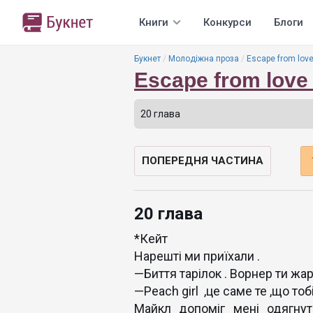
Книги
Конкурси
Блоги
Букнет
Молодіжна проза
Escape from love
Escape from love 
ПОПЕРЕДНЯ ЧАСТИНА
20 глава
*Кейт
Нарешті ми приїхали .
—Биття тарілок . Ворнер ти жар
—Peach girl ,це саме те ,що тоб
Майкл допоміг мені одягнут