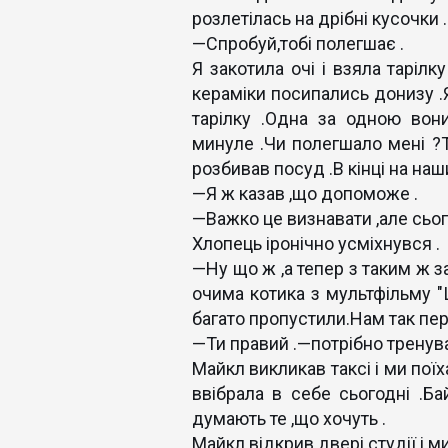
розлетілась на дрібні кусочки .В
—Спробуй,тобі полегшає .
Я закотила очі і взяла тарілку
кераміки посипались донизу .Я
тарілку .Одна за одною вон
минуле .Чи полегшало мені ?Т
розбивав посуд .В кінці на на
—Я ж казав ,що допоможе .
—Важко це визнавати ,але сьог
Хлопець іронічно усміхнувся .
—Ну що ж ,а тепер з таким ж 
очима котика з мультфільму "Ш
багато пропустили.Нам так пер
—Ти правий .—потрібно тренув
Майкл викликав таксі і ми поїх
ввібрала в себе сьогодні .Ба
думають те ,що хочуть .
Майкл відкрив двері студії і м