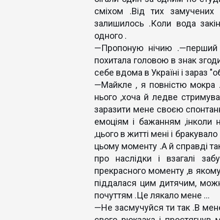
сміхом .Від тих замучених 
залишилось .Коли вода закі
одного .
—Пропоную нічию .—перший з
похитала головою в знак згоди
себе вдома в Україні і зараз "
—Майкле , я повністю мокра 
нього ,хоча й ледве стримува
заразити мене своєю спонтанн
емоціям і бажанням ,інколи 
,цього в житті мені і бракувал
цьому моменту .А й справді та
про наслідки і взагалі за
прекрасного моменту ,в якому
піддалася цим дитячим, можн
почуттям .Це лякало мене ...
—Не засмучуйся ти так .В мен
свого рюкзака і простягнув м