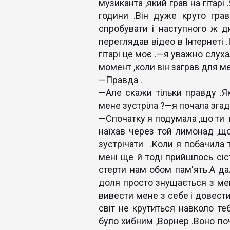
музиканта ,який грав на гітарі
години .Він дуже круто гра
спробувати і наступного ж дн
переглядав відео в Інтернеті .
гітарі це моє .—я уважно слуха
момент ,коли він заграв для м
—Правда .
—Але скажи тільки правду .Я
мене зустріла ?—я почала згаду
—Спочатку я подумала ,що ти н
наїхав через той лимонад ,що
зустрічати .Коли я побачила т
мені ще й тоді прийшлось сіс
стерти нам обом пам'ять.А да
доля просто знущається з мен
вивести мене з себе і довести
світ не крутиться навколо те
було хибним ,Ворнер .Воно по