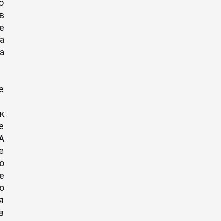
ко
в
е
на
ла
е
к
е
А
е
о
е
о
я
в