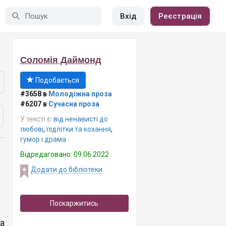
Вхід
Реєстрація
Соломія Даймонд
Подобається
#3658 в
Молодіжна проза
#6207 в
Сучасна проза
У тексті є:
від ненависті до
любові
,
підлітки та кохання
,
гумор і драма
Відредаговано: 09.06.2022
Додати до бібліотеки
Поскаржитись
а