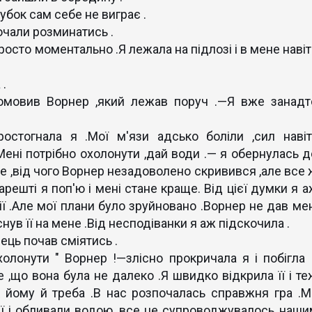
Кубок сам себе не виграє .
очали розминатись .
осто моментально .Я лежала на підлозі і в мене навіт
 .
омовив Ворнер ,який лежав поруч .—Я вже занадт
остогнала я .Мої м'язи адсько боліли ,сил навіт
ені потрібно охолонути ,дай води .— я обернулась д
че ,від чого Ворнер незадоволено скривився ,але все 
нарешті я поп'ю і мені стане краще. Від цієї думки я 
ї .Але мої плани було зруйновано .Ворнер не дав мен
нув її на мене .Від несподіванки я аж підскочила .
ець почав сміятись .
олонути " Ворнер !—злісно прокричала я і побігла 
 ,що вона була не далеко .Я швидко відкрила її і те
 йому й треба .В нас розпочалась справжня гра .М
ії і обливали водою ,все це супроводжувалось наши