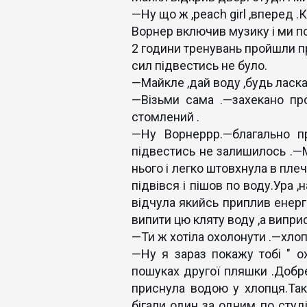
—Ну що ж ,peach girl ,вперед .
Ворнер включив музику і ми п
2 години тренувань пройшли пр
сил підвестись не було.
—Майкле ,дай воду ,будь ласка
—Візьми сама .—захекано пр
стомлений .
—Ну Ворнеррр.—благально пр
підвестись не залишилось .—М
нього і легко штовхнула в пле
підвівся і пішов по воду.Ура ,
відчула якийсь приплив енергі
випити цю кляту воду ,а виприс
—Ти ж хотіла охолонути .—хлоп
—Ну я зараз покажу тобі " ох
пошуках другої пляшки .Добре
приснула водою у хлопця.Так
бігали один за одним по студ