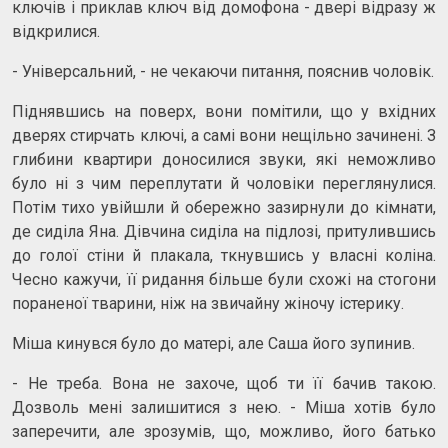
ключів і приклав ключ від домофона - двері відразу ж
відкрилися.
- Універсальний, - не чекаючи питання, пояснив чоловік.
Піднявшись на поверх, вони помітили, що у вхідних
дверях стирчать ключі, а самі вони нещільно зачинені. З
глибини квартири доносилися звуки, які неможливо
було ні з чим переплутати й чоловіки переглянулися.
Потім тихо увійшли й обережно зазирнули до кімнати,
де сиділа Яна. Дівчина сиділа на підлозі, притулившись
до голої стіни й плакала, ткнувшись у власні коліна.
Чесно кажучи, її ридання більше були схожі на стогони
пораненої тварини, ніж на звичайну жіночу істерику.
Міша кинувся було до матері, але Саша його зупинив.
- Не треба. Вона не захоче, щоб ти її бачив такою.
Дозволь мені залишитися з нею. - Міша хотів було
заперечити, але зрозумів, що, можливо, його батько