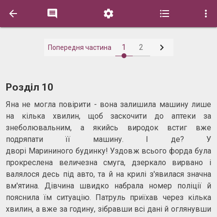






1
2
Попередня частина
Розділ 10
Яна не могла повірити - вона залишила машину лише
на кілька хвилин, щоб заскочити до аптеки за
знеболювальним, а якийсь виродок встиг вже
подряпати її машину. І де? У
дворі Марининого будинку! Уздовж всього форда була
прокреслена величезна смуга, дзеркало вирвано і
валялося десь під авто, та й на крилі з'явилася значна
вм'ятина. Дівчина швидко набрала номер поліції й
пояснила їм ситуацію. Патруль приїхав через кілька
хвилин, а вже за годину, зібравши всі дані й оглянувши