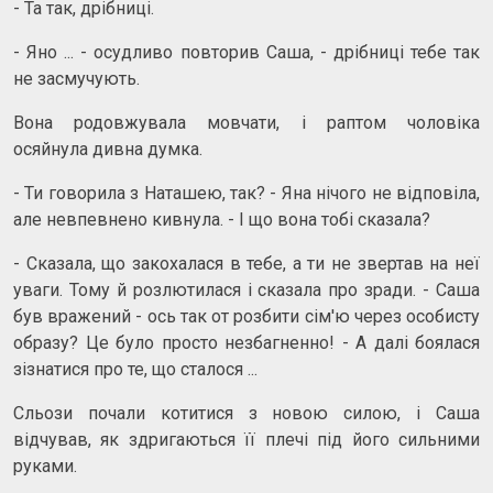
- Та так, дрібниці.
- Яно ... - осудливо повторив Саша, - дрібниці тебе так
не засмучують.
Вона родовжувала мовчати, і раптом чоловіка
осяйнула дивна думка.
- Ти говорила з Наташею, так? - Яна нічого не відповіла,
але невпевнено кивнула. - І що вона тобі сказала?
- Сказала, що закохалася в тебе, а ти не звертав на неї
уваги. Тому й розлютилася і сказала про зради. - Саша
був вражений - ось так от розбити сім'ю через особисту
образу? Це було просто незбагненно! - А далі боялася
зізнатися про те, що сталося ...
Сльози почали котитися з новою силою, і Саша
відчував, як здригаються її плечі під його сильними
руками.