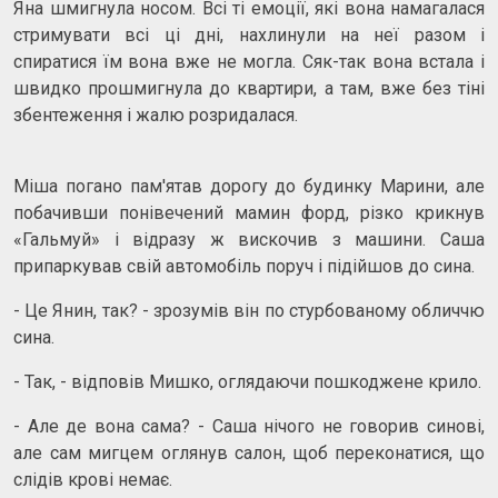
Яна шмигнула носом. Всі ті емоції, які вона намагалася
стримувати всі ці дні, нахлинули на неї разом і
спиратися їм вона вже не могла. Сяк-так вона встала і
швидко прошмигнула до квартири, а там, вже без тіні
збентеження і жалю розридалася.
Міша погано пам'ятав дорогу до будинку Марини, але
побачивши понівечений мамин форд, різко крикнув
«Гальмуй» і відразу ж вискочив з машини. Саша
припаркував свій автомобіль поруч і підійшов до сина.
- Це Янин, так? - зрозумів він по стурбованому обличчю
сина.
- Так, - відповів Мишко, оглядаючи пошкоджене крило.
- Але де вона сама? - Саша нічого не говорив синові,
але сам мигцем оглянув салон, щоб переконатися, що
слідів крові немає.