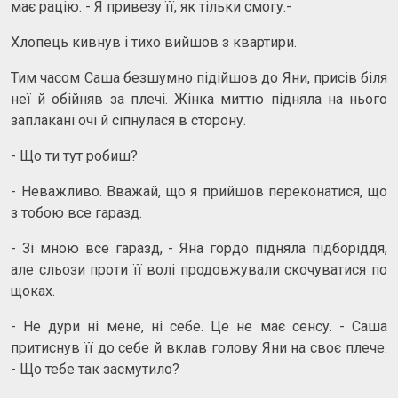
має рацію. - Я привезу її, як тільки смогу.-
Хлопець кивнув і тихо вийшов з квартири.
Тим часом Саша безшумно підійшов до Яни, присів біля
неї й обійняв за плечі. Жінка миттю підняла на нього
заплакані очі й сіпнулася в сторону.
- Що ти тут робиш?
- Неважливо. Вважай, що я прийшов переконатися, що
з тобою все гаразд.
- Зі мною все гаразд, - Яна гордо підняла підборіддя,
але сльози проти її волі продовжували скочуватися по
щоках.
- Не дури ні мене, ні себе. Це не має сенсу. - Саша
притиснув її до себе й вклав голову Яни на своє плече.
- Що тебе так засмутило?