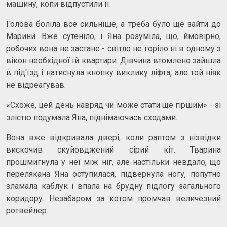
машину, копи відпустили її.
Голова боліла все сильніше, а треба було ще зайти до
Марини. Вже сутеніло, і Яна розуміла, що, ймовірно,
робочих вона не застане - світло не горіло ні в одному з
вікон необхідної їй квартири. Дівчина втомлено зайшла
в під'їзд і натиснула кнопку виклику ліфта, але той ніяк
не відреагував.
«Схоже, цей день навряд чи може стати ще гіршим» - зі
злістю подумала Яна, піднімаючись сходами.
Вона вже відкривала двері, коли раптом з нізвідки
вискочив скуйовджений сірий кіт. Тварина
прошмигнула у неї між ніг, але настільки невдало, що
перелякана Яна оступилася, підвернула ногу, попутно
зламала каблук і впала на брудну підлогу загального
коридору. Незабаром за котом промчав величезний
ротвейлер.