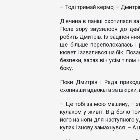
– Тоді тримай кермо, – Дмитрів
Дівчина в паніці схопилася з
Поле зору звузилося до дев’я
робить Дмитрів. Із заціпеніння
ще більше переполохалась і р
кювет і завалився на бік. Поз
безпеки, зараз він усім тілом
боку.
Поки Дмитрів і Рада приходил
схопивши адвоката за шкірки, в
– Це тобі за мою машину, – з
кулаком у живіт. Від болю той
його на ноги для наступного 
кулак і знову замахнувся. – А 