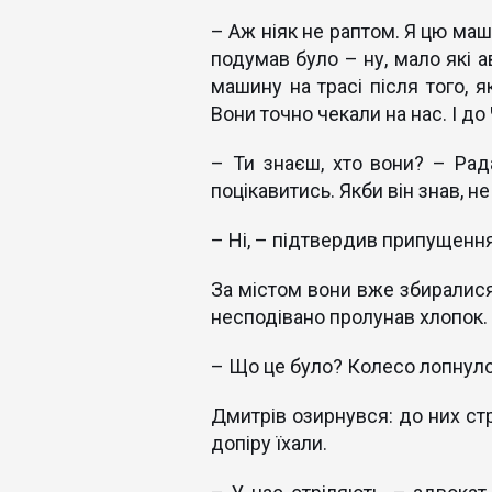
– Аж ніяк не раптом. Я цю маш
подумав було – ну, мало які а
машину на трасі після того, я
Вони точно чекали на нас. І до 
– Ти знаєш, хто вони? – Рад
поцікавитись. Якби він знав, н
– Ні, – підтвердив припущення
За містом вони вже збиралися 
несподівано пролунав хлопок.
– Що це було? Колесо лопнуло?
Дмитрів озирнувся: до них стр
допіру їхали.