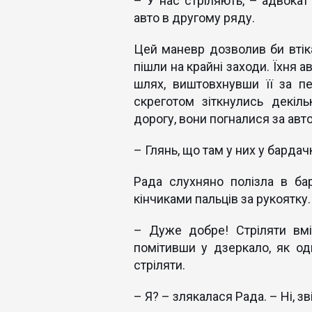
– У нас стріляють, – адвокат
авто в другому ряду.
Цей маневр дозволив би втікач
пішли на крайні заходи. Їхня 
шлях, виштовхнувши її за пе
скреготом зіткнулись декіл
дорогу, вони погналися за авт
– Глянь, що там у них у барда
Рада слухняно полізла в ба
кінчиками пальців за рукоятку.
– Дуже добре! Стріляти вмі
помітивши у дзеркало, як од
стріляти.
– Я? – злякалася Рада. – Ні, зв