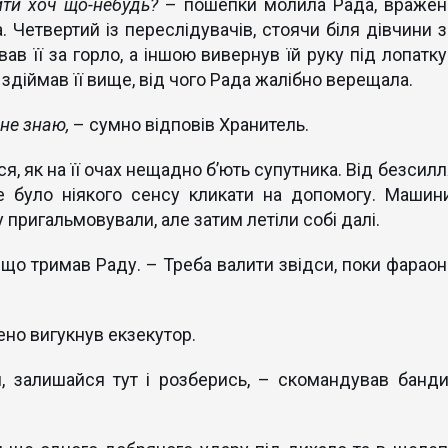
ти хоч що-небудь?
– пошепки молила Рада, вражен
 Четвертий із переслідувачів, стоячи біля дівчини з
в її за горло, а іншою вивернув їй руку під лопатку 
здіймав її вище, від чого Рада жалібно верещала.
 не знаю,
– сумно відповів Хранитель.
, як на її очах нещадно б’ють супутника. Від безсилл
е було ніякого сенсу кликати на допомогу. Машини
пригальмовували, але затим летіли собі далі.
 що тримав Раду. – Треба валити звідси, поки фараон
ено вигукнув екзекутор.
й, залишайся тут і розберись, – скомандував банди