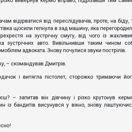
 різко вивернув кермо вправо, підрізавши тим сами
ам відірватися від переслідувачів, проте, на біду, т
автівка щосили гепнула в зад машину, яка перегородил
рехрестя на зустрічну смугу, від чого із жахливи
ька зустрічних авто. Вивільнивши таким чином соб
омобілем адвоката. Знову почулися звуки пострілів.
чку, – скомандував Дмитрів.
рдачок і витягла пістолет, сторожко тримаючи йог
єш? – запитав він дівчину і різко крутонув кермо
ин із бандитів висунувся у вікно, знову лаштуючис
існо!