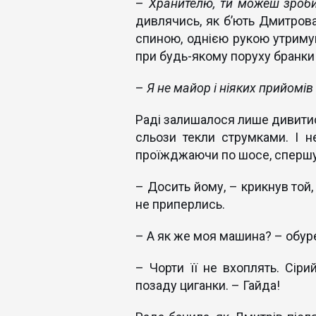
–
Хранителю, ти можеш зроби
дивлячись, як б’ють Дмитрова.
спиною, однією рукою утримува
при будь-якому поруху бранки 
–
Я не майор і ніяких прийомів
Раді залишалося лише дивитися
сльози текли струмками. І н
проїжджаючи по шосе, спершу 
– Досить йому, – крикнув той,
не приперлись.
– А як же моя машина? – обур
– Чорти її не вхоплять. Сіри
позаду циганки. – Гайда!