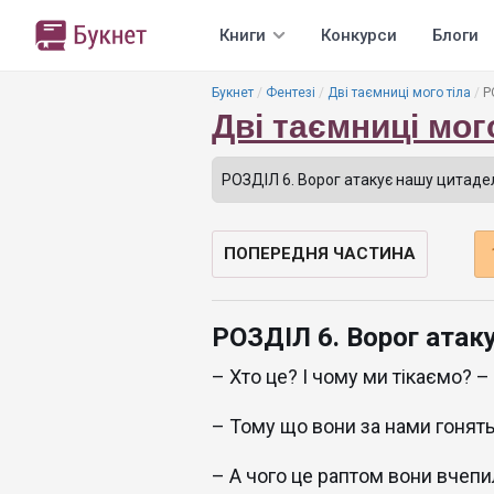
Книги
Конкурси
Блоги
Букнет
Фентезі
Дві таємниці мого тіла
Р
Дві таємниці мог
ПОПЕРЕДНЯ ЧАСТИНА
РОЗДІЛ 6. Ворог атак
– Хто це? І чому ми тікаємо? –
– Тому що вони за нами гонять
– А чого це раптом вони вчепи