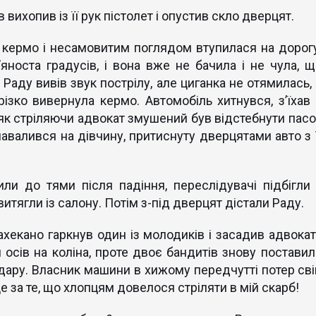
 вихопив із її рук пістолет і опустив скло дверцят.
а кермо і несамовитим поглядом втупилася на дорогу
носта градусів, і вона вже не бачила і не чула, щ
 Раду вивів звук пострілу, але циганка не отямилась,
ізко вивернула кермо. Автомобіль хитнувся, з’їхав 
аяк стріляючи адвокат змушений був відстебнути пасо
 навалився на дівчину, притиснуту дверцятами авто з ї
и до тями після падіння, переслідувачі підбігли і
итягли із салону. Потім з-під дверцят дістали Раду.
ахекано гаркнув один із молодиків і засадив адвокат
 осів на коліна, проте двоє бандитів знову поставил
удару. Власник машини в хижому передчутті потер сві
це за те, що хлопцям довелося стріляти в мій скарб!