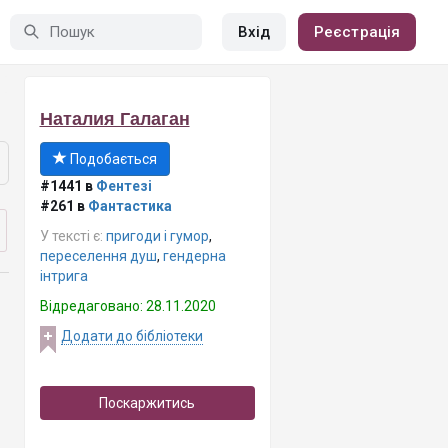
Вхід
Реєстрація
Наталия Галаган
Подобається
#1441 в
Фентезі
#261 в
Фантастика
У тексті є:
пригоди і гумор
,
переселення душ
,
гендерна
інтрига
Відредаговано: 28.11.2020
Додати до бібліотеки
Поскаржитись