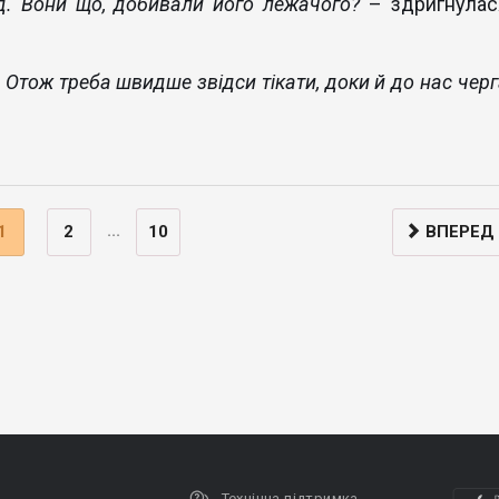
д. Вони що, добивали його лежачого?
– здригнулас
. Отож треба швидше звідси тікати, доки й до нас чер
...
1
2
10
ВПЕРЕД
Технічна підтримка