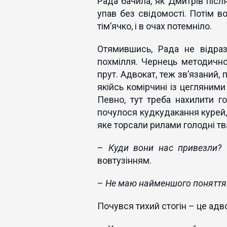
Рада бачила, як Дмитрів післ
упав без свідомості. Потім в
тім’ячко, і в очах потемніло.
Отямившись, Рада не відраз
похмілля. Чернець методично
прут. Адвокат, теж зв’язаний,
якійсь комірчині із цегляним
Певно, тут треба нахилити 
почулося кудкудакання курей, 
яке торсали рилами голодні тв
–
Куди вони нас привезли?
–
вовтузінням.
–
Не маю найменшого поняття
Почувся тихий стогін – це адв