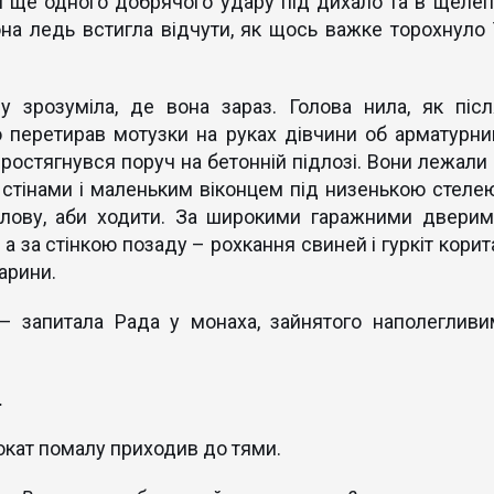
я ще одного добрячого удару під дихало та в щелеп
она ледь встигла відчути, як щось важке торохнуло ї
у зрозуміла, де вона зараз. Голова нила, як післ
 перетирав мотузки на руках дівчини об арматурни
 простягнувся поруч на бетонній підлозі. Вони лежали 
и стінами і маленьким віконцем під низенькою стелею
голову, аби ходити. За широкими гаражними дверим
а за стінкою позаду – рохкання свиней і гуркіт корита
арини.
 запитала Рада у монаха, зайнятого наполегливи
.
окат помалу приходив до тями.