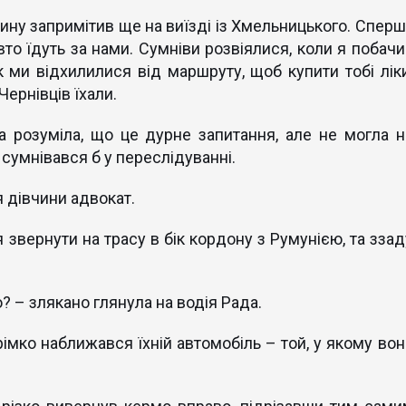
ину запримітив ще на виїзді із Хмельницького. Сперш
вто їдуть за нами. Сумніви розвіялися, коли я побачи
к ми відхилилися від маршруту, щоб купити тобі ліки
Чернівців їхали.
а розуміла, що це дурне запитання, але не могла н
е сумнівався б у переслідуванні.
 дівчини адвокат.
звернути на трасу в бік кордону з Румунією, та ззад
 – злякано глянула на водія Рада.
імко наближався їхній автомобіль – той, у якому вон