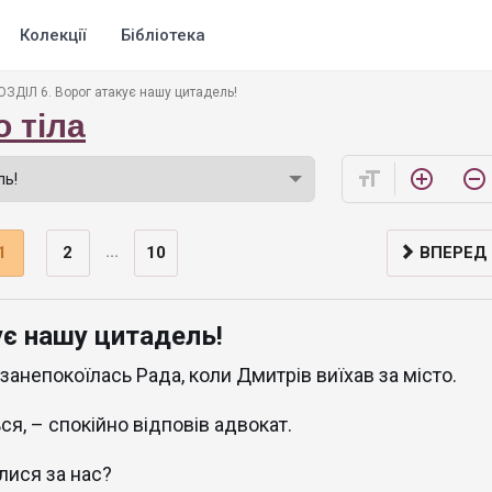
Колекції
Бібліотека
ОЗДІЛ 6. Ворог атакує нашу цитадель!
о тіла
format_size
add_circle_outline
remove_circle_outline
...
1
2
10
ВПЕРЕД
ує нашу цитадель!
 занепокоїлась Рада, коли Дмитрів виїхав за місто.
ся, – спокійно відповів адвокат.
лися за нас?