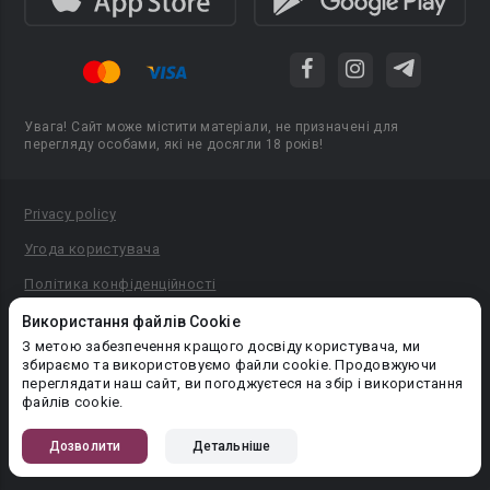
Увага! Сайт може містити матеріали, не призначені для
перегляду особами, які не досягли 18 років!
Privacy policy
Угода користувача
Політика конфіденційності
Правила публікації авторського контенту
Використання файлів Cookie
З метою забезпечення кращого досвіду користувача, ми
PR-вiддiл: pr@booknet.com
збираємо та використовуємо файли cookie. Продовжуючи
переглядати наш сайт, ви погоджуєтеся на збір і використання
файлів cookie.
© 2026 Booknet. Всі права захищено.
Narva mnt 5, Tallinn 10117, Естонія
Дозволити
Детальніше