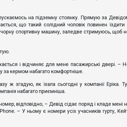
спускаємось на підземну стоянку. Прямую за Девідо
дається, що такий солідний чоловік повинен їздити 
 чорну спортивну машину, заледве стримуюсь, щоб н
итую.
хається і відчиняє для мене пасажирські двері. – Н
у за кермом набагато комфортніше.
зу ж згадую, як їхала сьогодні у компанії Еріка. Ту
омпанія набагато приємніша.
 номер, відповідно, – Девід сідає поряд і кладе мені 
Phone. – У ньому є номери усіх учасників гурту, Кейт