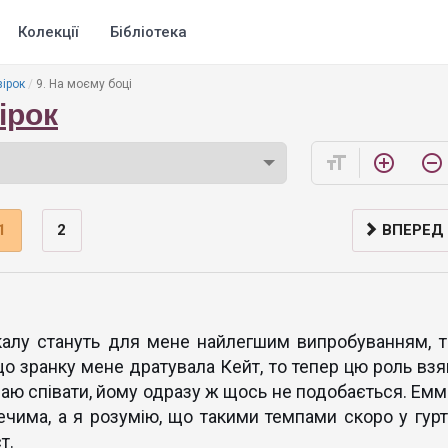
Колекції
Бібліотека
зірок
9. На моєму боці
ірок
format_size
add_circle_outline
remove_circle_outline
1
2
ВПЕРЕД
калу стануть для мене найлегшим випробуванням, т
 зранку мене дратувала Кейт, то тепер цю роль взя
инаю співати, йому одразу ж щось не подобається. Емм
ечима, а я розумію, що такими темпами скоро у гурт
т.