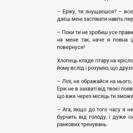
– Еріку, ти знущаєшся? – все
даєш мені заспівати навіть пе
– Поки ти не зробиш усе прави
на мене так, наче я повна 
повернуся!
Хлопець кладе гітару на крісл
йому вслід і розумію, що друз
– Лілі, не ображайся на нього
Ерік не в захваті від твоєї появ
що вже через місяць ти зможе
– Ага, якщо до того часу я не
бурчить від голоду, і дуже с
ранкових тренувань.