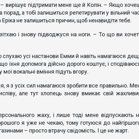
, – вирішує підтримати мене ще й Колін. – Якщо хочеш
а порад, а тобі залишиться репетирувати у вільний час
в Еріка не залишиться причин, щоб ненавидіти тебе.
зітхаю і знову підводжуся на ноги. – То що ви хочет
но слухаю усі настанови Емми й навіть намагаюся дещ
що їхня допомога дійсно дорого коштує, і сподіваюся
 мої вокальні вміння підуть вгору.
я, я з усіх сил намагаюся зробити все правильно. Мен
испіву, але тут хлопець знову вмикає свій жахливи
рсонального жаху, і лише тоді мене відпускають н
хорошого я уже не чекаю, тому готуюся до найгіршого
азинами – просто втрачу свідомість. І це не жарт.