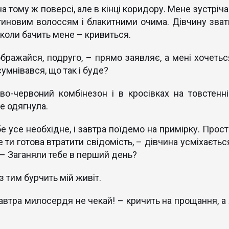
а тому ж поверсі, але в кінці коридору. Мене зустріч
тиновим волоссям і блакитними очима. Дівчину зват
, коли бачить мене – кривиться.
ображайся, подруго, – прямо заявляє, а мені хочетьс
сумнівався, що так і буде?
во-червоний комбінезон і в кросівках на товстенні
 не одягнула.
бе усе необхідне, і завтра поїдемо на примірку. Прост
е ти готова втратити свідомість, – дівчина усміхаєтьс
. – Заганяли тебе в перший день?
 з тим бурчить мій живіт.
завтра милосердя не чекай! – кричить на прощання, а 