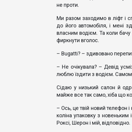
не проти.
Ми разом заходимо в ліфт і 
до його автомобіля, і мені з
власним водієм. Та коли бачу
фиркнути вголос.
– Bugatti? – здивовано переп
– Не очікувала? – Девід усмі
люблю їздити з водієм. Самом
Сідаю у низький салон й одра
майже все так само, хіба що к
– Ось, це твій новий телефон і
коліна упаковку з новеньким i
Роксі, Шерон і мій, відповідно.