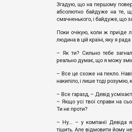
Згадую, що на першому поверсі
абсолютно байдуже на те, щ
смачненького, і байдуже, що з
Поки очікую, коли ж приїде л
людина в цій країні, яку я рад
– Як ти? Сильно тебе загна
реально думає, що я можу змі
– Все це схоже на пекло. Наві
накипіло, і лише тоді розумію, 
– Все гаразд, – Девід усміхаєт
– Якщо усі твої справи на сь
Ти не проти?
– Ну… – у компанії Девіда я
тішить. Але відмовити йому не 