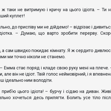
 ж таки не витримую і кричу на цього ідіота. – Ти н
рший куплет!
льно, до приспіву ми не дійдемо! – відрізає і дивитьс
ідіотка. – Думаю, що варто зробити перерву. Скор
о, а сам швидко покидає кімнату. Я ж сердито дивлюс
ями ми точно ніколи не станемо.
, – Емма стає поряд і кладе свою руку мені на плече. 
и, але він не ідіот. Твій голос неймовірний, і я впевнен
ш ідеально ним володіти.
 приб’ю цього ідіота! – бурчу і сідаю на диван. Живі
ильно хочеться десь прилягти. Болить усе тіло післ