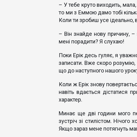
– У тебе круто виходить, мала
то ми з Еммою дамо тобі кільк
Коли ти зробиш усе ідеально, 
– Він знайде нову причину, – 
мені порадити? Я слухаю!
Поки Ерік десь гуляє, я уваж
записати. Вже скоро розумію, 
що до наступного нашого уроку
Коли ж Ерік знову повертаєтьс
навіть вдається дістатися пр
характер.
Минає ще дві години мого пе
зустріч зі стилістом. Нічого 
Якщо зараз мене потягнуть маг