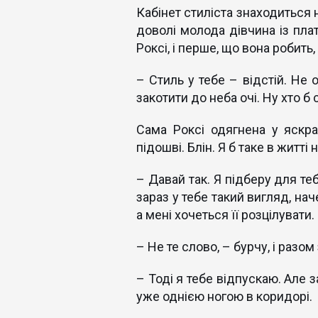
Кабінет стиліста знаходиться н
доволі молода дівчина із пла
Роксі, і перше, що вона робить
– Стиль у тебе – відстій. Не 
закотити до неба очі. Ну хто б 
Сама Роксі одягнена у яскра
підошві. Блін. Я б таке в житті
– Давай так. Я підберу для те
зараз у тебе такий вигляд, нач
а мені хочеться її розцілувати
– Не те слово, – бурчу, і разом
– Тоді я тебе відпускаю. Але 
уже однією ногою в коридорі.