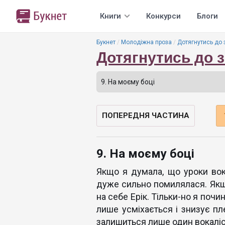
Книги
Конкурси
Блоги
Букнет
Молодіжна проза
Дотягнутись до 
Дотягнутись до з
ПОПЕРЕДНЯ ЧАСТИНА
9. На моєму боці
Якщо я думала, що уроки во
дуже сильно помилялася. Якщо
на себе Ерік. Тільки-но я поч
лише усміхається і знизує пл
залишиться лише один вокаліс