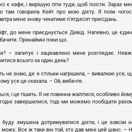
 є кафе, і вирішую піти туди, щоб поїсти. Зараз мен
о там говорила Кейт про мою дієту. Я поїм чогос
автра мене знову чекатиме п’ятдесят присідань.
іфт, до мене приєднується Девід. Напевно, це єдин
а бачити. Принаймні поки що.
ли? – запитує і зацікавлено мене розглядає. Невж
нитися всього за один день?
ть не знаю, де я стільки нагрішила, – вивалюю усе, щ
кому усе це сказала. – Ой, вибачте.
ься, і це тішить. Я не повинна жалітися, особливо йом
огодні завершилися, тоді ми можемо пообідати разом
 буду змушена дотримуватися дієти, і це зовсім н
можу. Все ж таки він той, хто дав мені цей шанс. – Н