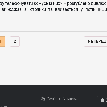
уду телефонувати комусь із них? – розгублено дивлюс
о виїжджає зі стоянки та вливається у потік інши
1
2
ВПЕРЕД
Технічна підтримка
а
кнет