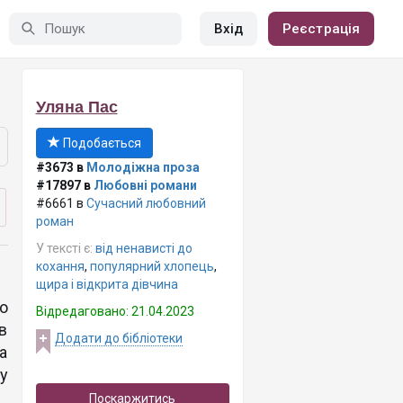
Вхід
Реєстрація
Уляна Пас
Подобається
#3673 в
Молодіжна проза
#17897 в
Любовні романи
#6661 в
Сучасний любовний
роман
У тексті є:
від ненависті до
кохання
,
популярний хлопець
,
щира і відкрита дівчина
о
Відредаговано: 21.04.2023
в
Додати до бібліотеки
а
у
Поскаржитись