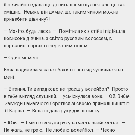
Я звичайно вдала що досить посміхнулася, але це так
смішно. Невже він думає, що таким чином можна
привабити дівчину?!
— Мохіто, будь ласка. — Помітила як з стійці підійшла
невисока дівчина, з світло русявим волоссям, в
порваних шортах і з червоним топом.
— Один момент.
Вона подивилася на всі боки і її погляд зупинився на
мені.
— Вітання. Ти випадково не граєш у волейбол? Просто
в тебе вигляд слушний. — усміхнулася вона. — Ой. Вибач.
Завжди намагаюся боротися зі своєю прямолінійністю.
Я Каріна. — Вона подала руку для потиску.
– Юля. — І ми потиснули руку на честь знайомства. —
На жаль, не граю. Не люблю волейбол. — Чесно