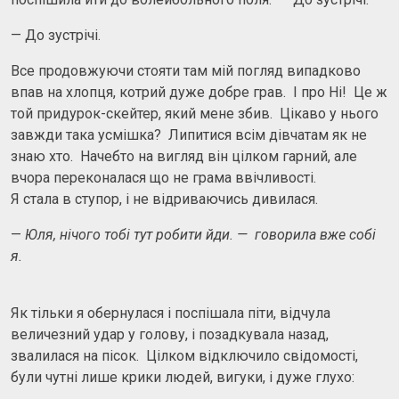
— До зустрічі.
Все продовжуючи стояти там мій погляд випадково
впав на хлопця, котрий дуже добре грав. І про Ні! Це ж
той придурок-скейтер, який мене збив. Цікаво у нього
завжди така усмішка? Липитися всім дівчатам як не
знаю хто. Начебто на вигляд він цілком гарний, але
вчора переконалася що не грама ввічливості.
Я стала в ступор, і не відриваючись дивилася.
—
Юля, нічого тобі тут робити йди. — говорила вже собі
я.
Як тільки я обернулася і поспішала піти, відчула
величезний удар у голову, і позадкувала назад,
звалилася на пісок. Цілком відключило свідомості,
були чутні лише крики людей, вигуки, і дуже глухо: