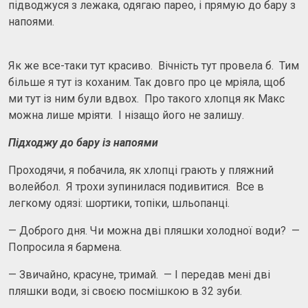
підводжуся з лежака, одягаю парео, і прямую до бару з
напоями.
Як же все-таки тут красиво. Вічність тут провела б. Тим
більше я тут із коханим. Так довго про це мріяла, щоб
ми тут із ним були вдвох. Про такого хлопця як Макс
можна лише мріяти. І нізащо його не залишу.
Підходжу до бару із напоями
Проходячи, я побачила, як хлопці грають у пляжний
волейбол. Я трохи зупинилася подивитися. Все в
легкому одязі: шортики, топіки, шльопанці.
— Доброго дня. Чи можна дві пляшки холодної води? —
Попросила я бармена.
— Звичайно, красуне, тримай. — І передав мені дві
пляшки води, зі своєю посмішкою в 32 зуби.