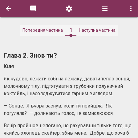





1
Попередня частина
Наступна частина
Глава 2. Знов ти?
Юля
Як чудово, лежати собі на лежаку, давати тепло сонця,
молочному тілу, підтягувати з трубочки полуничний
коктейль, і насолоджуватися гарним виглядом.
— Сонце. Я вчора заснув, коли ти прийшла. Як
погуляла? — долинають голос, і я замислююся.
Вечір пройшов непогано, не рахувавши тільки того, що
якийсь хлопець скейтер, збив мене. Добре, що хоча б