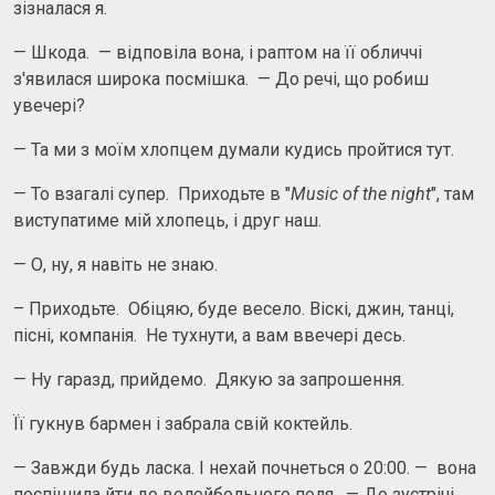
зізналася я.
— Шкода. — відповіла вона, і раптом на її обличчі
з'явилася широка посмішка. — До речі, що робиш
увечері?
— Та ми з моїм хлопцем думали кудись пройтися тут.
— То взагалі супер. Приходьте в "
Music of the night
", там
виступатиме мій хлопець, і друг наш.
— О, ну, я навіть не знаю.
– Приходьте. Обіцяю, буде весело. Віскі, джин, танці,
пісні, компанія. Не тухнути, а вам ввечері десь.
— Ну гаразд, прийдемо. Дякую за запрошення.
Її гукнув бармен і забрала свій коктейль.
— Завжди будь ласка. І нехай почнеться о 20:00. — вона
поспішила йти до волейбольного поля. — До зустрічі.