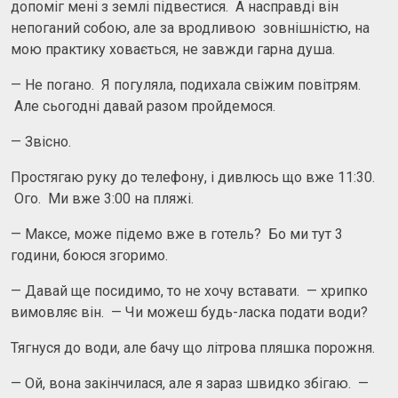
допоміг мені з землі підвестися. А насправді він
непоганий собою, але за вродливою зовнішністю, на
мою практику ховається, не завжди гарна душа.
— Не погано. Я погуляла, подихала свіжим повітрям.
Але сьогодні давай разом пройдемося.
— Звісно.
Простягаю руку до телефону, і дивлюсь що вже 11:30.
Ого. Ми вже 3:00 на пляжі.
— Максе, може підемо вже в готель? Бо ми тут 3
години, боюся згоримо.
— Давай ще посидимо, то не хочу вставати. — хрипко
вимовляє він. — Чи можеш будь-ласка подати води?
Тягнуся до води, але бачу що літрова пляшка порожня.
— Ой, вона закінчилася, але я зараз швидко збігаю. —