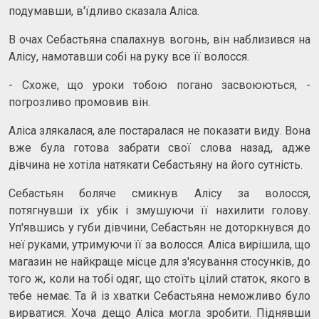
подумавши, в'їдливо сказала Аліса.
В очах Себастьяна спалахнув вогонь, він наблизився на
Алісу, намотавши собі на руку все її волосся.
- Схоже, що уроки тобою погано засвоюються, -
погрозливо промовив він.
Аліса злякалася, але постаралася не показати виду. Вона
вже була готова забрати свої слова назад, адже
дівчина не хотіла натякати Себастьяну на його сутність.
Себастьян боляче смикнув Алісу за волосся,
потягнувши їх убік і змушуючи її нахилити голову.
Уп'явшись у губи дівчини, Себастьян не доторкнувся до
неї руками, утримуючи її за волосся. Аліса вирішила, що
магазин не найкраще місце для з'ясування стосунків, до
того ж, коли на тобі одяг, що стоїть цілий статок, якого в
тебе немає. Та й із хватки Себастьяна неможливо було
вирватися. Хоча дещо Аліса могла зробити. Піднявши