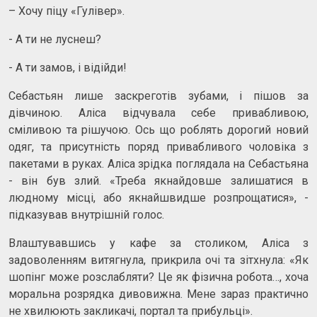
– Хочу піцу «Гулівер».
- А ти не луснеш?
- А ти замов, і відійди!
Себастьян лише заскреготів зубами, і пішов за
дівчиною. Аліса відчувала себе привабливою,
сміливою та рішучою. Ось що роблять дорогий новий
одяг, та присутність поряд привабливого чоловіка з
пакетами в руках. Аліса зрідка поглядала на Себастьяна
- він був злий. «Треба якнайдовше залишатися в
людному місці, або якнайшвидше розпрощатися», -
підказував внутрішній голос.
Влаштувавшись у кафе за столиком, Аліса з
задоволенням витягнула, прикрила очі та зітхнула: «Як
шопінг може розслабляти? Це як фізична робота…, хоча
моральна розрядка дивовижна. Мене зараз практично
не хвилюють закликачі, портал та прибульці».