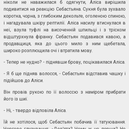
ніколи не наважилася б одягнути, Аліса вирішила
подивитися на реакцію Себастьяна. Сукня була зухвало
коротка, чорна, з глибоким декольте, оголеною спиною,
і нагадувала шкіру рептилії. Аліса насилу втиснулася в
неї, взула туфлі на височенній шпильці і з тріском
відштурхнула фіранку. Себастьян подавився кавою, а
продавщиця, яка до цього мило з ним щебетала,
широко розплющила очі і втратила мову.
- Тепер не нудно? - піднявши брову, поцікавилася Аліса.
- Я б ще підняв волосся, - Себастьян відставив чашку і
підійшов до Аліси.
Він провів рукою по її волоссю з наміром прибрати
його із шиї.
- Ні, - твердо відповіла Аліса.
Їй не хотілося, щоб Себастьян побачив її татуювання.
Чергове глузування: «Дев'ята? Чому ж не перша? Не