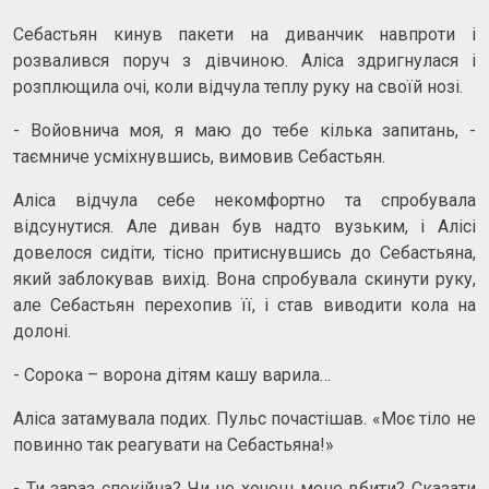
Себастьян кинув пакети на диванчик навпроти і
розвалився поруч з дівчиною. Аліса здригнулася і
розплющила очі, коли відчула теплу руку на своїй нозі.
- Войовнича моя, я маю до тебе кілька запитань, -
таємниче усміхнувшись, вимовив Себастьян.
Аліса відчула себе некомфортно та спробувала
відсунутися. Але диван був надто вузьким, і Алісі
довелося сидіти, тісно притиснувшись до Себастьяна,
який заблокував вихід. Вона спробувала скинути руку,
але Себастьян перехопив її, і став виводити кола на
долоні.
- Сорока – ворона дітям кашу варила…
Аліса затамувала подих. Пульс почастішав. «Моє тіло не
повинно так реагувати на Себастьяна!»
- Ти зараз спокійна? Чи не хочеш мене вбити? Сказати