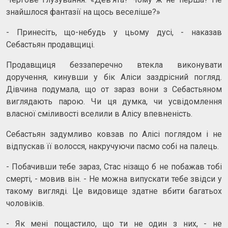
знайшлося фантазії на щось веселіше?»
- Принесіть, що-небудь у цьому дусі, - наказав
Себастьян продавщиці.
Продавщиця беззаперечно втекла виконувати
доручення, кинувши у бік Аліси заздрісний погляд.
Дівчина подумала, що от зараз вони з Себастьяном
виглядають парою. Чи ця думка, чи усвідомлення
власної сміливості вселили в Алісу впевненість.
Себастьян задумливо ковзав по Алісі поглядом і не
відпускав її волосся, накручуючи пасмо собі на палець.
- Побачивши тебе зараз, Стас нізащо б не побажав тобі
смерті, - мовив він. - Не можна випускати тебе звідси у
такому вигляді. Це видовище здатне вбити багатьох
чоловіків.
- Як мені пощастило, що ти не один з них, - не