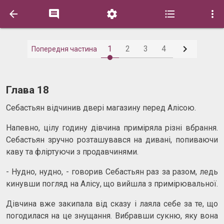






1
2
3
4
Попередня частина
Глава 18
Себастьян відчинив двері магазину перед Алісою.
Напевно, цілу годину дівчина приміряла різні вбрання.
Себастьян зручно розташувався на дивані, попиваючи
каву та фліртуючи з продавчинями.
- Нудно, нудно, - говорив Себастьян раз за разом, ледь
кинувши погляд на Алісу, що вийшла з примірювальної.
Дівчина вже закипала від сказу і лаяла себе за те, що
погодилася на це знущання. Вибравши сукню, яку вона