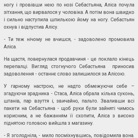
ногу і провівши нею по нозі Себастьяна, Аліса почула
зітхання, що вирвалося у чоловіка. А потім вона швидко
і сильно наступила шпилькою йому на ногу. Себастьян
охнув і відпустив Алісу.
- Ти теж нічому не вчишся, - задоволено промовила
Аліса.
На щастя, повернулася продавчиня - це поклало кінець
перепалці. Вигляд стогнучого Себастьяна приносив
задоволення - останнє слово залишилося за Алісою.
У гарному настрою, не надто обмежуючи себе –
згадуючи зрадника - Стаса, Аліса обрала кілька суконь,
штанів, пар взуття і, звичайно, пальто. Зваливши всі
пакети на Себастьяна - щоб руки були зайняті чимось
корисним, а не бажанням її схопити, Аліса з високо
піднятою головою вийшла з магазину.
- Я зголодніла, - мило посміхнувшись, повідомила вона.