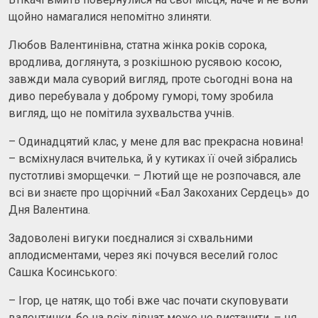
щойно намагалися непомітно злиняти.
Любов Валентинівна, статна жінка років сорока,
вродлива, доглянута, з розкішною русявою косою,
завжди мала суворий вигляд, проте сьогодні вона на
диво перебувала у доброму гуморі, тому зробила
вигляд, що не помітила зухвальства учнів.
– Одинадцятий клас, у мене для вас прекрасна новина!
– всміхнулася вчителька, й у кутиках її очей зібрались
пустотливі зморщечки. – Лютий ще не розпочався, але
всі ви знаєте про щорічний «Бал Закоханих Сердець» до
Дня Валентина.
Задоволені вигуки поєдналися зі схвальними
аплодисментами, через які почувся веселий голос
Сашка Косинського:
– Ігор, це натяк, що тобі вже час почати скуповувати
валентинки, бо на всіх дівчат може не вистачити. – ця