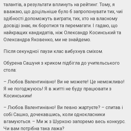
талантів, а результати вплинуть на рейтинг. Тому, я
вважаю, що доцільніше було б запропонувати тих, чиї
здібності допоможуть виграти, тих, хто на власному
досвіді знає, як боротися та перемагати. І гадаю, що
найкращих кандидатів, ніж Олександр Косинський та
Олександра Яковенко, ми не знайдемо.
Після секундної паузи клас вибухнув сміхом.
Обурена Сашуня з криком підбігла до учительського
стола:
– Любов Валентинівно! Ви не можете! Це неможливо!
Я не погоджуюсь! Я в житті не буду працювати з
Косинським!
– Любов Валентинівно! Ви певно жартуєте? – спитав і
собі Сашко, дочекавшись, коли однокласники
вгамуються. – Ми ж з Шуркою запоремо весь конкурс.
Чи вам потрібна така лажа?