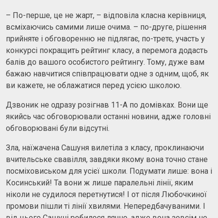
– По-перше, це не жарт, – відповіла класна керівниця,
всміхаючись самими лише очима. – по-друге, рішення
прийняте і обговоренню не підлягає, по-третє, участь у
конкурсі покращить рейтинг класу, а перемога додасть
балів до вашого особистого рейтингу. Тому, дуже вам
бажаю навчитися співпрацювати одне з одним, щоб, як
ви кажете, не облажатися перед усією школою.
Дзвоник не одразу розігнав 11-А по домівках. Вони ще
якийсь час обговорювали останні новини, адже головні
обговорювані були відсутні.
Зла, наїжачена Сашуня вилетіла з класу, проклинаючи
вчительське свавілля, завдяки якому вона точно стане
посміховиськом для усієї школи. Подумати лише: вона і
Косинський! Та вони ж лише паралельні лінії, яким
ніколи не судилося перетнутися! І от після Любочкиної
промови пішли ті лінії хвилями. Непередбачуваними. І
від цього Сашуні робилося лячно, адже вона зовсім не