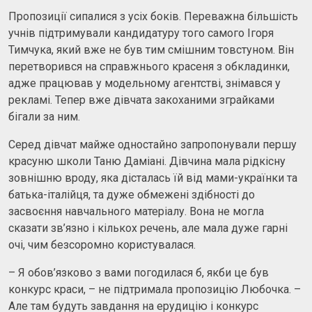
Пропозиції сипалися з усіх боків. Переважна більшість
учнів підтримували кандидатуру того самого Ігоря
Тимчука, який вже не був тим смішним товстуном. Він
перетворився на справжнього красеня з обкладинки,
адже працював у модельному агентстві, знімався у
рекламі. Тепер вже дівчата закоханими зграйками
бігали за ним.
Серед дівчат майже одностайно запропонували першу
красуню школи Таню Даміані. Дівчина мала рідкісну
зовнішню вроду, яка дісталась їй від мами-українки та
батька-італійця, та дуже обмежені здібності до
засвоєння навчального матеріалу. Вона не могла
сказати зв’язно і кількох речень, але мала дуже гарні
очі, чим безсоромно користувалася.
– Я обов’язково з вами погодилася б, якби це був
конкурс краси, – не підтримала пропозицію Любочка. –
Але там будуть завдання на ерудицію і конкурс