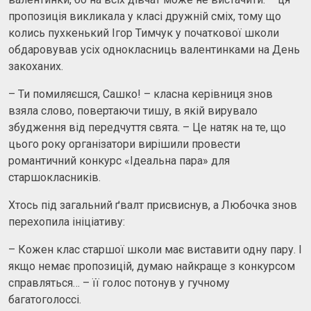
пропозиція викликала у класі дружній сміх, тому що
колись пухкенький Ігор Тимчук у початкової школи
обдаровував усіх однокласниць валентинками на День
закоханих.
– Ти помиляєшся, Сашко! – класна керівниця знов
взяла слово, повертаючи тишу, в якій вирувало
збудження від передчуття свята. – Це натяк на те, що
цього року організатори вирішили провести
романтичний конкурс «Ідеальна пара» для
старшокласників.
Хтось під загальний ґвалт присвиснув, а Любочка знов
перехопила ініціативу:
– Кожен клас старшої школи має виставити одну пару. І
якщо немає пропозицій, думаю найкраще з конкурсом
справляться… – її голос потонув у гучному
багатоголоссі.