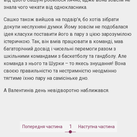
знала чого чекати від однокласника.
Сашко також вийшов на подвір’я, бо хотів зібрати
докупи неслухняні думки. Йому зовсім не подобалася
ідея класухи поставити його в пару з цією зарозумілою
істеричкою. Так, він вмів працювати в команді, мав
багаторічний досвід і чисельні перемоги разом з
шкільними командами з баскетболу та гандболу. Але
команда з нього та Шурки – то якесь знущання! Вона
своєю правильністю та нестримністю неодмінно
тягтиме їхню пару на самісіньке дно.
А Валентинів день невідворотно наближався.
1
Попередня частина
Наступна частина