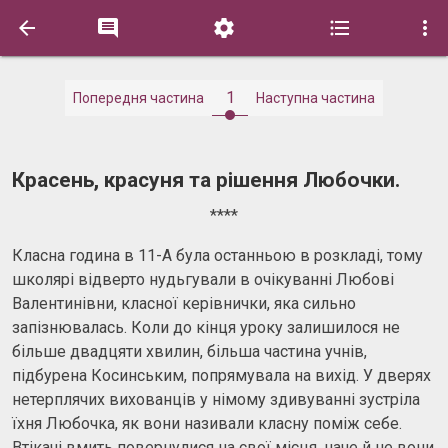





1
Попередня частина
Наступна частина
Красень, красуня та рішення Любочки.
****
Класна година в 11-А була останньою в розкладі, тому
школярі відверто нудьгували в очікуванні Любові
Валентинівни, класної керівнички, яка сильно
запізнювалась. Коли до кінця уроку залишилося не
більше двадцяти хвилин, більша частина учнів,
підбурена Косинським, попрямувала на вихід. У дверях
нетерплячих вихованців у німому здивуванні зустріла
їхня Любочка, як вони називали класну поміж себе.
Втікачі вмить повернулися на свої місця, наче й не вони