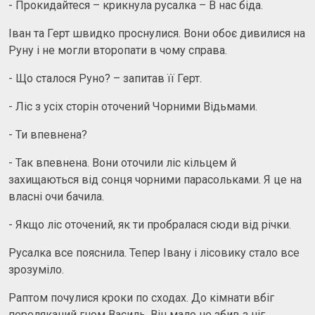
- Прокидайтеся – крикнула русалка – В нас біда.
Іван та Герт швидко проснулися. Вони обоє дивилися на
Руну і не могли второпати в чому справа.
- Що сталося Руно? – запитав її Герт.
- Ліс з усіх сторін оточений Чорними Відьмами.
- Ти впевнена?
- Так впевнена. Вони оточили ліс кільцем й
захищаються від сонця чорними парасольками. Я це на
власні очи бачила.
- Якщо ліс оточений, як ти пробралася сюди від річки.
Русалка все пояснила. Тепер Івану і лісовику стало все
зрозуміло.
Раптом почулися кроки по сходах. До кімнати вбіг
переляканий гном Василь. Він мало не збив з ніг