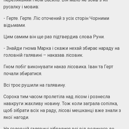
русалку і мовив:
- Герте. Герте. Ліс оточений з усіх сторін Чорними
відьмами.
Цим самим він ще раз підтвердив слова Руни.
- Знайди гнома Марка і скажи нехай збирає нараду на
головній галявині – наказав лісовик.
Гном побіг виконувати наказ лісовика. Іван та Герт
почали збиратися.
Всі троє рушили на галявину.
Сорока тим часом пролетіла над лісом і рознесла
навкруги жахливу новину. Тож коли заграла сопілка,
щоб зібрати всіх на раду, лісові мешканці вже знали з
якої нагоди.
На головній галявині зібралися всі від великого до