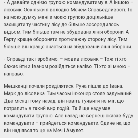
- А давайте однією групою командуватиму я. А іншою –
лісовик. Оскільки я володію Мечем Справедливості. То
на мою думку мені з моєю групою доцільніше
захищати ту частину лісу де більше зосередилось
відьом. Тим більше там не збудована лінія оборони. А
Герту краще обороняти протилежну сторону лісу. Тим
більше він краще знається на збудованій лінії оборони.
- Справді так і зробимо. – мовив лісовик – Тож ті хто
бажає йти з Іваном розійдіться наліво. Ті хто зі мною –
направо.
Мешканці почали розділятися. Руна пішла до Івана.
Марк до лісовика. Тим часом інженер стояв задуманий.
Два місяці тому назад, він навіть і уявити не міг, що
потрапить в такий вир подій. Та й ще надумав
командувати групою. Але назад не вернеш сказав буду
командувати – прийдеться командувати. Єдине на, що
він надіявся то це на Меч і Амулет.