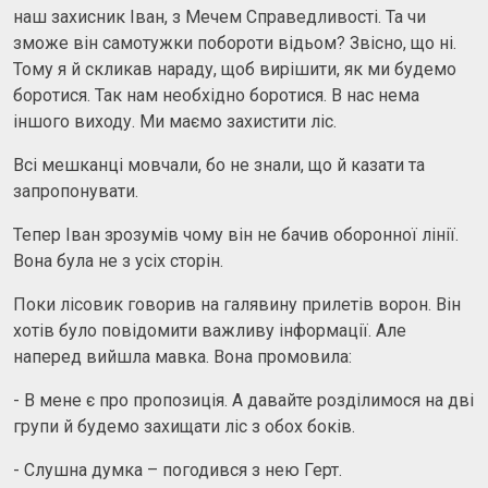
наш захисник Іван, з Мечем Справедливості. Та чи
зможе він самотужки побороти відьом? Звісно, що ні.
Тому я й скликав нараду, щоб вирішити, як ми будемо
боротися. Так нам необхідно боротися. В нас нема
іншого виходу. Ми маємо захистити ліс.
Всі мешканці мовчали, бо не знали, що й казати та
запропонувати.
Тепер Іван зрозумів чому він не бачив оборонної лінії.
Вона була не з усіх сторін.
Поки лісовик говорив на галявину прилетів ворон. Він
хотів було повідомити важливу інформації. Але
наперед вийшла мавка. Вона промовила:
- В мене є про пропозиція. А давайте розділимося на дві
групи й будемо захищати ліс з обох боків.
- Слушна думка – погодився з нею Герт.