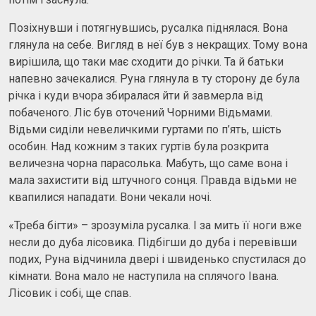
Позіхнувши і потягнувшись, русалка піднялася. Вона
глянула на себе. Вигляд в неї був з некращих. Тому вона
вирішила, що таки має сходити до річки. Та й батьки
напевно зачекалися. Руна глянула в ту сторону де була
річка і куди вчора збиралася йти й завмерла від
побаченого. Ліс був оточений Чорними Відьмами.
Відьми сиділи невеличкими гуртами по п’ять, шість
особин. Над кожним з таких гуртів була розкрита
величезна чорна парасолька. Мабуть, що саме вона і
мала захистити від штучного сонця. Правда відьми не
квапилися нападати. Вони чекали ночі.
«Треба бігти» – зрозуміла русалка. І за мить її ноги вже
несли до дуба лісовика. Підбігши до дуба і перевівши
подих, Руна відчинила двері і швиденько спустилася до
кімнати. Вона мало не наступила на сплячого Івана.
Лісовик і собі, ще спав.