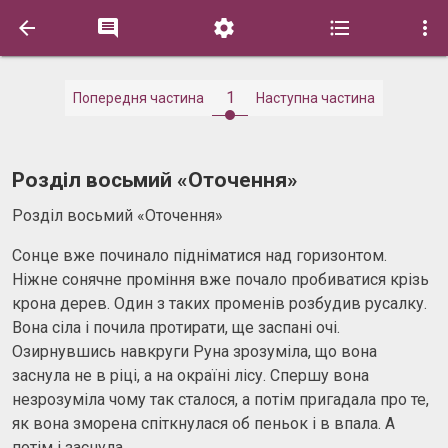





1
Попередня частина
Наступна частина
Розділ восьмий «Оточення»
Розділ восьмий «Оточення»
Сонце вже починало підніматися над горизонтом.
Ніжне сонячне проміння вже почало пробиватися крізь
крона дерев. Один з таких променів розбудив русалку.
Вона сіла і почила протирати, ще заспані очі.
Озирнувшись навкруги Руна зрозуміла, що вона
заснула не в ріці, а на окраїні лісу. Спершу вона
незрозуміла чому так сталося, а потім пригадала про те,
як вона зморена спіткнулася об пеньок і в впала. А
потім і заснула.