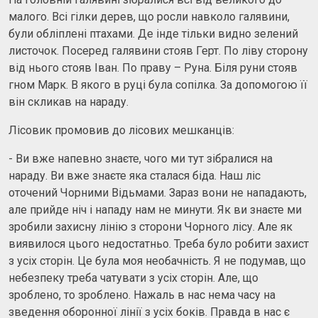
малого. Всі гілки дерев, що росли навколо галявини,
були обліплені птахами. Де інде тільки видно зелений
листочок. Посеред галявини стояв Герт. По ліву сторону
від нього стояв Іван. По праву – Руна. Біля руни стояв
гном Марк. В якого в руці була сопілка. За допомогою її
він скликав на нараду.
Лісовик промовив до лісових мешканців:
- Ви вже напевно знаєте, чого ми тут зібралися на
нараду. Ви вже знаєте яка сталася біда. Наш ліс
оточений Чорними Відьмами. Зараз вони не нападають,
але прийде ніч і нападу нам не минути. Як ви знаєте ми
зробили захисну лінію з сторони Чорного лісу. Але як
виявилося цього недостатньо. Треба було робити захист
з усіх сторін. Це була моя необачність. Я не подумав, що
небезпеку треба чатувати з усіх сторін. Але, що
зроблено, то зроблено. Нажаль в нас нема часу на
зведення оборонної лінії з усіх боків. Правда в нас є