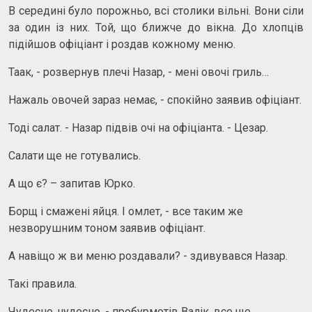
В середині було порожньо, всі столики вільні. Вони сіли
за один із них. Той, що ближче до вікна. До хлопців
підійшов офіціант і роздав кожному меню.
Таак, - розвернув плечі Назар, - мені овочі гриль…
Нажаль овочей зараз немає, - спокійно заявив офіціант.
Тоді салат. - Назар підвів очі на офіціанта. - Цезар.
Салати ще не готувались.
А що є? – запитав Юрко.
Борщ і смажені яйця. І омлет, - все таким же
незворушним тоном заявив офіціант.
А навіщо ж ви меню роздавали? - здивувався Назар.
Такі правила.
Чудесно, чудесно, - пробурмотів Валік, все ще