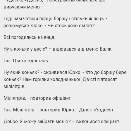
вивчаючи меню.
Тоді нам чотири порції борщу і стільки ж яєць. -
резюмував Юрко. - Чи хтось хоче омлет?
Всі погодились на яйця.
Ну а коньяк у вас є? – відірвався від меню Валік.
Так. Цього вдосталь.
Ну який коньяк? - скривився Юрко. - Хто до борщу бере
коньяк? Нам горілки холодненької. Двісті п’ятдесят
мілілітрів.
Мілілітрів, - повторив офіціант.
Так. Мілілітрів. - повторив Юрко. - Двісті п’ятдесят.
Добре. Я можу забрати меню? – вклонився офіціант.