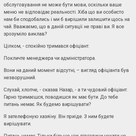
обслуговування не може бути мови, оскільки ваше
меню не відповідає реальності. Хіба що ви особисто
нам би сподобались і ми б вирішили залишити щось на
чай. Вважаємо, що в даній ситуації не праві ви. Я все
зрозуміло виклав?
Цілком, - спокійно тримався офіціант.
Покличте менеджера чи адміністратора.
Вони на даний момент відсутні, – вигляд офіціанта був
незворушний.
Слухай, хлопче, - сказав Назар, - а ти чудовий офіціант.
Гарно тримаєшся, поводишся як має бути. До тебе
питань немає. Як будемо вирішувати?
Я зателефоную хазяїну. Він приїде. З ним будете
вирішувати.
Питань немає. Тільки більше ніж півгодини чекати не