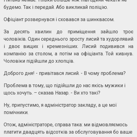
будемо. Так і передай. Або викликай поліцію.
Офіціант розвернувся і сховався за шинквасом.
За десять хвилин до приміщення зайшло троє
чоловіків. Один середнього зросту лисий та худорлявий
і двоє вищих і кремезніших. Лисий подивився на
компанію за столом, а потім на офіціанта. Той кивнув.
Чоловіки підійшли до хлопців.
Доброго дня! - привітався лисий. - В чому проблема?
Проблема в тому, що підійшли до нас якісь мужики і
щось хочуть. – сказав Назар. - Ви хто такі?
Ну, припустимо, я адміністратор закладу, а це мої
помічники.
Отож, адміністраторе, справа така: ми відмовляємось
платити двадцять відсотків за обслуговування бо ваше