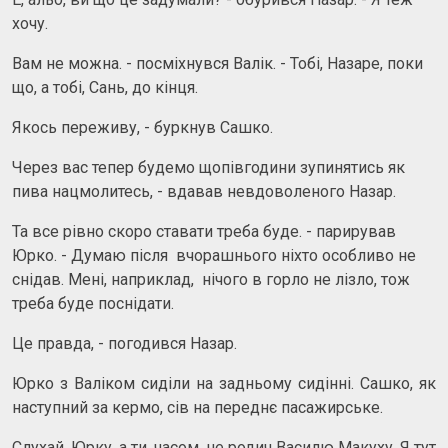
хочу.
Вам не можна. - посміхнувся Валік. - Тобі, Назаре, поки
що, а тобі, Сань, до кінця.
Якось переживу, - буркнув Сашко.
Через вас тепер будемо щопівгодини зупинятись як
пива нацмолитесь, - вдавав невдоволеного Назар.
Та все рівно скоро ставати треба буде. - парирував
Юрко. - Думаю після вчорашнього ніхто особливо не
снідав. Мені, наприклад, нічого в горло не лізло, тож
треба буде поснідати.
Це правда, - погодився Назар.
Юрко з Валіком сиділи на задньому сидінні. Сашко, як
наступний за кермо, сів на переднє пасажирське.
Слухай, Юрку, а ти, часом, не родич Василю Макуху. Я тут