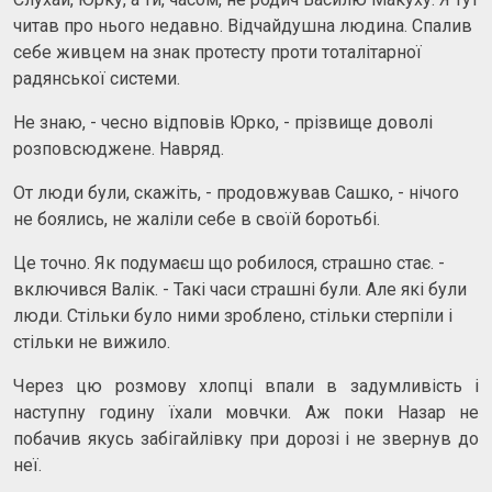
читав про нього недавно. Відчайдушна людина. Спалив
себе живцем на знак протесту проти тоталітарної
радянської системи.
Не знаю, - чесно відповів Юрко, - прізвище доволі
розповсюджене. Навряд.
От люди були, скажіть, - продовжував Сашко, - нічого
не боялись, не жаліли себе в своїй боротьбі.
Це точно. Як подумаєш що робилося, страшно стає. -
включився Валік. - Такі часи страшні були. Але які були
люди. Стільки було ними зроблено, стільки стерпіли і
стільки не вижило.
Через цю розмову хлопці впали в задумливість і
наступну годину їхали мовчки. Аж поки Назар не
побачив якусь забігайлівку при дорозі і не звернув до
неї.