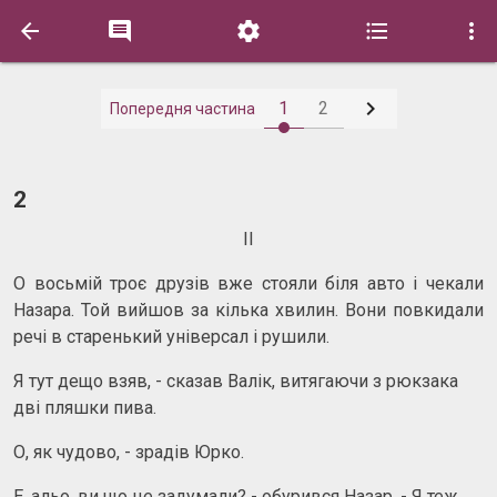






1
2
Попередня частина
2
II
О восьмій троє друзів вже стояли біля авто і чекали
Назара. Той вийшов за кілька хвилин. Вони повкидали
речі в старенький універсал і рушили.
Я тут дещо взяв, - сказав Валік, витягаючи з рюкзака
дві пляшки пива.
О, як чудово, - зрадів Юрко.
Е, альо, ви що це задумали? - обурився Назар. - Я теж