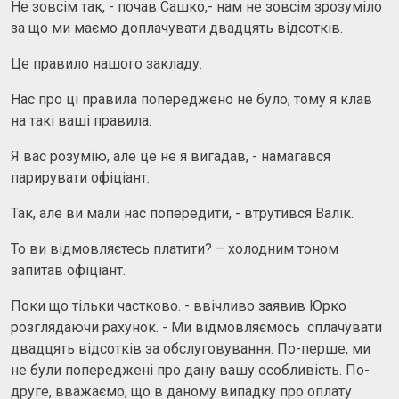
Не зовсім так, - почав Сашко,- нам не зовсім зрозуміло
за що ми маємо доплачувати двадцять відсотків.
Це правило нашого закладу.
Нас про ці правила попереджено не було, тому я клав
на такі ваші правила.
Я вас розумію, але це не я вигадав, - намагався
парирувати офіціант.
Так, але ви мали нас попередити, - втрутився Валік.
То ви відмовляєтесь платити? – холодним тоном
запитав офіціант.
Поки що тільки частково. - ввічливо заявив Юрко
розглядаючи рахунок. - Ми відмовляємось сплачувати
двадцять відсотків за обслуговування. По-перше, ми
не були попереджені про дану вашу особливість. По-
друге, вважаємо, що в даному випадку про оплату