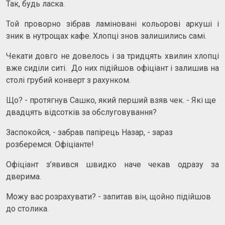
Так, будь ласка.
Той проворно зібрав ламіновані кольорові аркуші і
зник в нутрощах кафе. Хлопці знов залишились самі.
Чекати довго не довелось і за тридцять хвилин хлопці
вже сиділи ситі. До них підійшов офіціант і залишив на
столі грубий конверт з рахунком.
Що? - протягнув Сашко, який перший взяв чек. - Які ще
двадцять відсотків за обслуговування?
Заспокойся, - забрав папірець Назар, - зараз
розберемся. Офіціанте!
Офіціант з’явився швидко наче чекав одразу за
дверима.
Можу вас розрахувати? - запитав він, щойно підійшов
до столика.