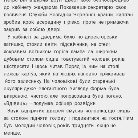
до кабінету жандарма. Показавши секретарю своє
посвіченя Служби Розвідки Червоної країни, капітан
зробив крок всередину і різко, проте не гримаючи,
закрив за собою двері.
У кабінеті за дверима було по-директорськи
затишно, стояли квіти, підсвічники, на стелі
яскравим вогником горіла лампа, за широким
дубовим столом сидів товстуватий чоловік років
шістдесяти і щось читав. Поряд із ним на столі
лежав картуз, який на людях, напевно прикривав
його залисинку. На чоловікові були старенькі
окуляри дуже елегантного вигляду. Форма була
випраною, чистою, але попрасована була погано.
«Вдівець» – подумав офіцер розвідки.
Звук відкритих дверей змусив чоловіка, що сидів
за столом підняти голову і подивитися на гостя. Ним
був молодий чоловік, років тридцяти, якщо не
менше.