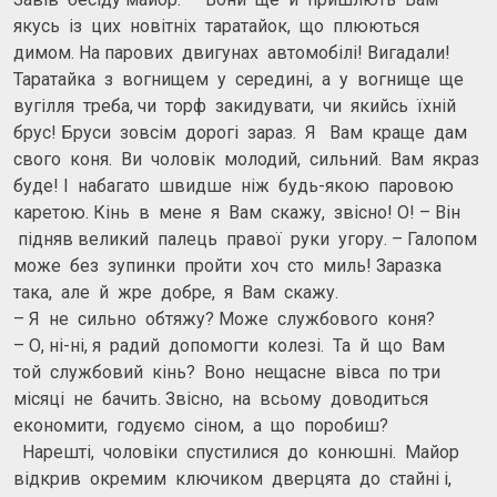
якусь із цих новітніх таратайок, що плюються
димом. На парових двигунах автомобілі! Вигадали!
Таратайка з вогнищем у середині, а у вогнище ще
вугілля треба, чи торф закидувати, чи якийсь їхній
брус! Бруси зовсім дорогі зараз. Я Вам краще дам
свого коня. Ви чоловік молодий, сильний. Вам якраз
буде! І набагато швидше ніж будь-якою паровою
каретою. Кінь в мене я Вам скажу, звісно! О! – Він
підняв великий палець правої руки угору. – Галопом
може без зупинки пройти хоч сто миль! Заразка
така, але й жре добре, я Вам скажу.
– Я не сильно обтяжу? Може службового коня?
– О, ні-ні, я радий допомогти колезі. Та й що Вам
той службовий кінь? Воно нещасне вівса по три
місяці не бачить. Звісно, на всьому доводиться
економити, годуємо сіном, а що поробиш?
Нарешті, чоловіки спустилися до конюшні. Майор
відкрив окремим ключиком дверцята до стайні і,