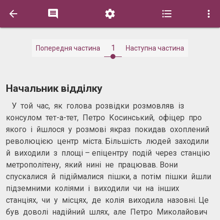





1
Попередня частина
Наступна частина
Начальник відділку
У той час, як голова розвідки розмовляв із
консулом тет-а-тет, Петро Косинський, офіцер про
якого і йшлося у розмові якраз покидав охоплений
революцією центр міста. Більшість людей заходили
й виходили з площі – епіцентру подій через станцію
метрополітену, який нині не працював. Вони
спускалися й підіймалися пішки, а потім пішки йшли
підземними коліями і виходили чи на інших
станціях, чи у місцях, де колія виходила назовні. Це
був доволі надійний шлях, але Петро Миколайович