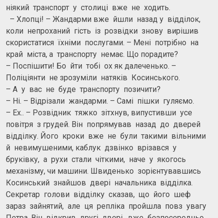
ніякий транспорт у столиці вже не ходить.
– Хлопці! – Жандарми вже йшли назад у відділок,
коли непроханий гість із розвідки знову вирішив
скористатися їхніми послугами. – Мені потрібно на
край міста, а транспорту немає. Що порадите?
– Поспішити! Бо йти тобі ох як далеченько. –
Поліціянти не зрозуміли натяків Косинського.
– А у вас не буде транспорту позичити?
– Ні. – Відрізали жандарми. – Самі пішки гуляємо.
– Ех.. – Розвідник тяжко зітхнув, випустивши усе
повітря з грудей. Він попрямував назад до дверей
відділку. Його кроки вже не були такими вільними
й невимушеними, каблук дзвінко врізався у
бруківку, а рухи стали чіткими, наче у якогось
механізму, чи машини. Швиденько зорієнтувавшись
Косинський знайшов двері начальника відділка.
Секретар голови відділку сказав, що його шеф
зараз зайнятий, але ця репліка пройшла повз увагу
Петра. Він відкрив другі двері, вже безпосередньо