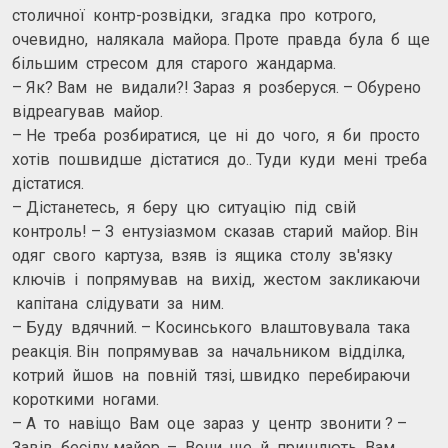
столичної контр-розвідки, згадка про котрого,
очевидно, налякала майора. Проте правда була б ще
більшим стресом для старого жандарма.
– Як? Вам не видали?! Зараз я розберуся. – Обурено
відреагував майор.
– Не треба розбиратися, це ні до чого, я би просто
хотів пошвидше дістатися до.. Туди куди мені треба
дістатися.
– Дістанетесь, я беру цю ситуацію під свій
контроль! – З ентузіазмом сказав старий майор. Він
одяг свого картуза, взяв із ящика столу зв'язку
ключів і попрямував на вихід, жестом закликаючи
капітана слідувати за ним.
– Буду вдячний. – Косинського влаштовувала така
реакція. Він попрямував за начальником відділка,
котрий йшов на повній тязі, швидко перебираючи
короткими ногами.
– А то навіщо Вам оце зараз у центр звонити ? –
Завів бесіду майор. – Вони ще й пришлють Вам