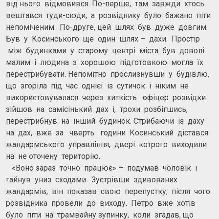
від нього відмовився. По-перше, там завжди хтось
вештався туди-сюди, а розвіднику було бажано піти
непоміченим. По-друге, цей шлях був дуже довгим.
Був у Косинського ще один шлях – дахи. Простір
між будинками у старому центрі міста був доволі
малим і людина з хорошою підготовкою могла їх
перестрибувати. Непомітно прослизнувши у будівлю,
що згоріла під час однієї із сутичок і ніким не
використовувалася через хиткість офіцер розвідки
зійшов на самісінький дах і, трохи розбігшись,
перестрибнув на інший будинок. Стрибаючи із даху
на дах, вже за чверть години Косинський дістався
жандармського управління, двері котрого виходили
на не оточену територію.
«Воно зараз точно працює» – подумав чоловік і
гайнув униз сходами. Зустрівши здивованих
жандармів, він показав свою перепустку, після чого
розвідника провели до виходу. Петро вже хотів
було піти на трамвайну зупинку, коли згадав, що