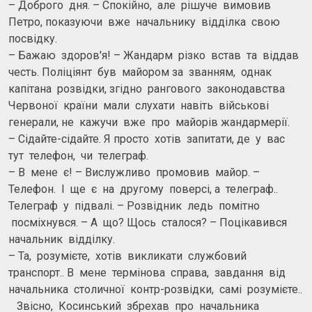
– Доброго дня. – Спокійно, але рішуче вимовив
Петро, показуючи вже начальнику відділка свою
посвідку.
– Бажаю здоров'я! – Жандарм різко встав та віддав
честь. Поліціянт був майором за званням, однак
капітана розвідки, згідно рангового законодавства
Червоної країни мали слухати навіть військові
генерали, не кажучи вже про майорів жандармерії.
– Сідайте-сідайте. Я просто хотів запитати, де у вас
тут телефон, чи телеграф.
– В мене є! – Вислужливо промовив майор. –
Телефон. І ще є на другому поверсі, а телеграф..
Телеграф у підвалі. – Розвідник ледь помітно
посміхнувся. – А що? Щось сталося? – Поцікавився
начальник відділку.
– Та, розумієте, хотів викликати службовий
транспорт.. В мене термінова справа, завдання від
начальника столичної контр-розвідки, самі розумієте..
Звісно, Косинський збрехав про начальника