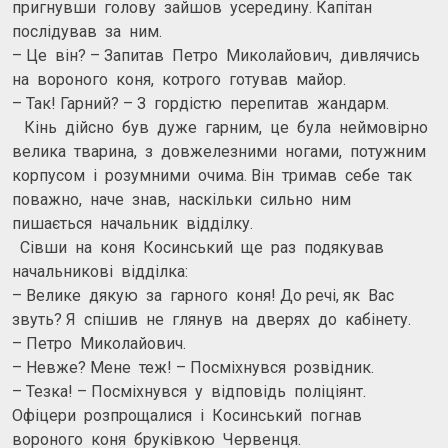
пригнувши голову зайшов усередину. Капітан
послідував за ним.
– Це він? – Запитав Петро Миколайович, дивлячись
на вороного коня, котрого готував майор.
– Так! Гарний? – З гордістю перепитав жандарм.
Кінь дійсно був дуже гарним, це була неймовірно
велика тварина, з довжелезними ногами, потужним
корпусом і розумними очима. Він тримав себе так
поважно, наче знав, наскільки сильно ним
пишається начальник відділку.
Сівши на коня Косинський ще раз подякував
начальникові відділка:
– Велике дякую за гарного коня! До речі, як Вас
звуть? Я спішив не глянув на дверях до кабінету.
– Петро Миколайович.
– Невже? Мене теж! – Посміхнувся розвідник.
– Тезка! – Посміхнувся у відповідь поліціянт.
Офіцери розпрощалися і Косинський погнав
вороного коня бруківкою Червенця.