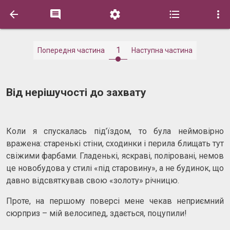





1
Попередня частина
Наступна частина
Від нерішучості до захвату
Коли я спускалась під’їздом, то була неймовірно
вражена: старенькі стіни, сходинки і перила блищать тут
свіжими фарбами. Гладенькі, яскраві, поліровані, немов
це новобудова у стилі «під старовину», а не будинок, що
давно відсвяткував свою «золоту» річницю.
Проте, на першому поверсі мене чекав неприємний
сюрприз – мій велосипед, здається, поцупили!