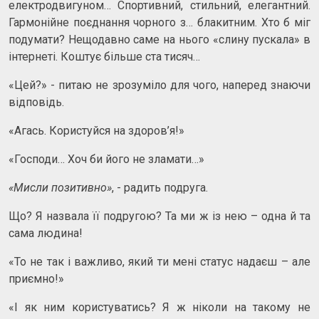
електродвигуном… Спортивний, стильний, елегантний.
Гармонійне поєднання чорного з… блакитним. Хто б міг
подумати? Нещодавно саме на нього «слину пускала» в
інтернеті. Коштує більше ста тисяч…
«Цей?» - питаю не зрозуміло для чого, наперед знаючи
відповідь.
«Агась. Користуйся на здоров’я!»
«Господи… Хоч би його не зламати…»
«Мисли позитивно»
, - радить подруга.
Що? Я назвала її подругою? Та ми ж із нею – одна й та
сама людина!
«То не так і важливо, який ти мені статус надаєш – але
приємно!»
«І як ним користуватись? Я ж ніколи на такому не