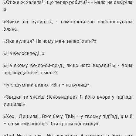
«От же ж халепа! І що тепер робити?» - мало не озвіріла
я.
«Вийти на вулицю», - самовпевнено запропонувала
Уляна.
«Яка вулиця? На чому мені тепер їхати?»
«На велосипеді…»
«На якому ве-ло-си-пе-ді, якщо його вкрали?!» - вона
що, знущається з мене?
Чую шумний видих: «Він – на вулиці».
«Звідки ти знаєш, Ясновидице? Я його вчора у під’їзді
лишила!»
«Хех… Лишила… Вже бачу. Твій – у твоєму під’їзді, а мій
– на моєму подвір’ї. Три кроки від входу».
«Тю! Ну-у-у, так… Не подумала. А навіщо ти його там