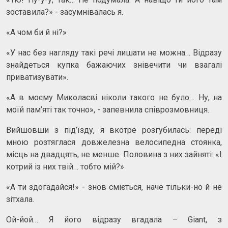
зоставила?» - засумнівалась я.
«А чом би й ні?»
«У нас без нагляду такі речі лишати не можна… Відразу
знайдеться купка бажаючих знівечити чи взагалі
приватизувати».
«А в моєму Миколаєві ніколи такого не було… Ну, на
моїй пам’яті так точно», - запевнила співрозмовниця.
Вийшовши з під’їзду, я вкотре розгубилась: переді
мною розтяглася довжелезна велосипедна стоянка,
місць на двадцять, не менше. Половина з них зайняті: «І
котрий із них твій… тобто мій?»
«А ти здогадайся!» - знов сміється, наче тільки-но й не
зітхала.
Ой-йой… Я його відразу вгадала – Giant, з