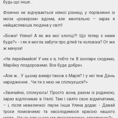
будь що інше…
Фізично не відчувається ніякої різниці, у порівнянні із
моїм «ровером» вдома, але ментально – зараз я
найщасливіша людина у світі!
«Боже! Уляно! А як же мої хлопці?! Що тепер з ними
буде?» - і як я могла забути про дітей та чоловіка? От же
ж мачуха!
«Не переймайся! У них є я, тобто ти. В зоопарк сходимо,
Марійку поздоровимо. Все буде добре».
«Але ж… У цьому вимірі також є Марія? І у неї теж День
народження… Чи ти з нею не спілкуєшся?»
«Звичайно, спілкуюсь! Просто вона, разом із родиною,
зараз відпочиває в Італії. Там і свято своє відмічатиме,
– і, після невеличкої паузи Інша Уляна додає: - Давай
трохи помовчимо та насолодимося красою нашого
міста… Чи не для цього ми прокидаємось спозаранку?»