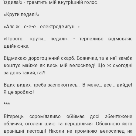
їздила!» - тремтить мій внутрішній голос.
«Крути педалі!»
«Але ж… е-е-е… електродвигун…»
«Просто… крути… педалі», - терпеливо відмовляє
двійнючка.
Відмикаю дорогоцінний скарб. Божечки, та в неї замо́к
коштує майже як весь мій велосипед! Що ж сьогодні
за день такий, га?!
Вдих-видих, треба заспокоїтись… В мене… все… вийде!
Я це зроблю!
***
Вітерець сором’язливо обіймає досі збентежене
обличчя, оголені шию та передпліччя. Обожнюю його
вранішні пестощі! Ніколи не проміняю велосипед на