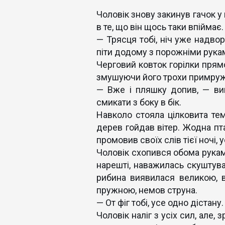
Чоловік знову закинув гачок у 
в те, що він щось таки впіймає.
— Трясця тобі, ніч уже надвор
піти додому з порожніми рукам
Черговий ковток горілки прямо
змушуючи його трохи примружи
— Вже і пляшку допив, — вим
смикати з боку в бік.
Навколо стояла цілковита тем
дерев гойдав вітер. Жодна пта
промовив своїх слів тієї ночі, 
Чоловік схопився обома рукам
нарешті, наважилась скуштува
рибина виявилася великою, в
пружною, немов струна.
— От фіг тобі, усе одно дістану.
Чоловік наліг з усіх сил, але