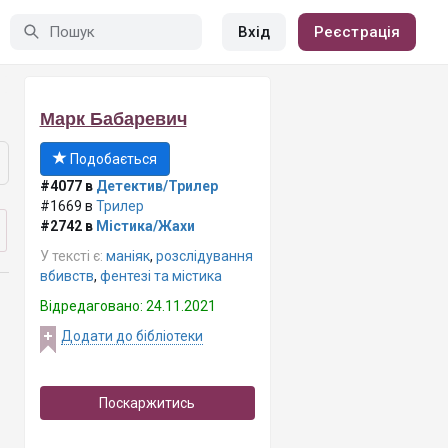
Вхід
Реєстрація
Марк Бабаревич
Подобається
#4077 в
Детектив/Трилер
#1669 в
Трилер
#2742 в
Містика/Жахи
У тексті є:
маніяк
,
розслідування
вбивств
,
фентезі та містика
Відредаговано: 24.11.2021
Додати до бібліотеки
Поскаржитись