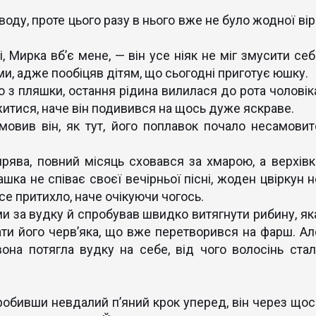
воду, проте цього разу в нього вже не було жодної ві
і, Мирка вб’є мене, — він усе ніяк не міг змусити себ
и, адже пообіцяв дітям, що сьогодні приготує юшку.
 з пляшки, остання рідина вилилася до рота чоловіка
тися, наче він подивився на щось дуже яскраве.
овив він, як тут, його поплавок почало несамовит
рява, повний місяць сховався за хмарою, а верхівк
шка не співає своєї вечірньої пісні, жоден цвіркун н
усе притихло, наче очікуючи чогось.
и за вудку й спробував швидко витягнути рибину, яка
ти його черв’яка, що вже перетворився на фарш. Ал
она потягла вудку на себе, від чого волосінь стал
, зробивши невдалий п’яний крок уперед, він через щос