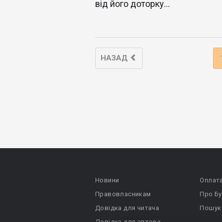
від його доторку…
НАЗАД
Новини
Оплат
Правовласникам
Про Бу
Довідка для читача
Пошук
Довідка для автора