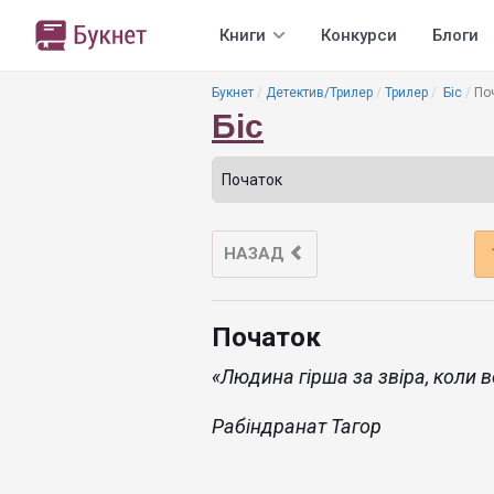
Книги
Конкурси
Блоги
Букнет
Детектив/Трилер
Трилер
Біс
По
Біс
НАЗАД
Початок
«Людина
гірша за звіра, коли 
Рабіндранат Тагор