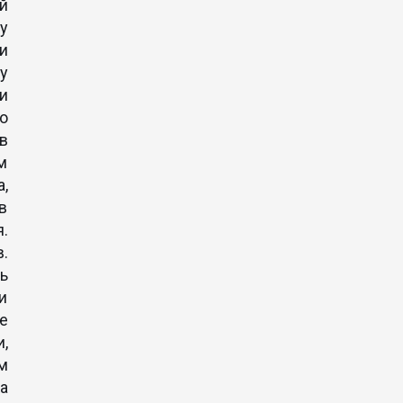
й
у
и
у
и
о
в
м
а,
в
.
.
ь
и
ше
,
м
а