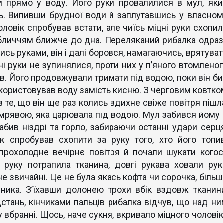
м прямо у воду. Його руки провалилися в мул, яки
ть. Випивши брудної води й заплутавшись у власном
ловік спробував встати, але чиїсь міцні руки схопил
обличчям ближче до дна. Переляканий рибалка одраз
ись руками, він і далі боровся, намагаючись, врятуват
ні руки не зупинялися, проти них у п’яного втомленог
в. Його продовжували тримати під водою, поки він би
икористовував воду замість кисню. З черговим ковтко
 в те, що він ще раз колись вдихне свіже повітря пішл
мрявою, яка царювала під водою. Мул забився йому 
забив ніздрі та горло, забираючи останні удари серця
к спробував схопити за руку того, хто його топив
прохолодне вечірнє повітря й почали шукати когос
 руку потрапила тканина, довгі рукава ховали рук
не звичайні. Це не була якась кофта чи сорочка, біль
ника. З’їхавши долонею трохи вбік вздовж тканини
дстань, кінчиками пальців рибалка відчув, що над ни
 вбранні. Щось, наче сукня, вкривало міцного чоловік