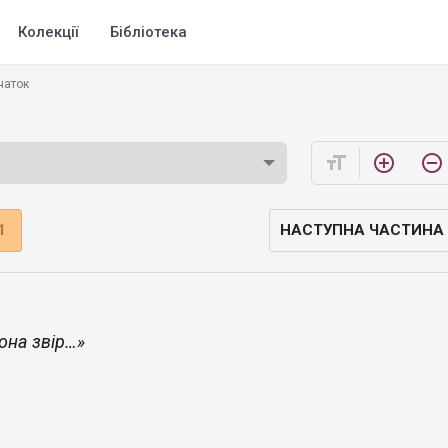
Колекції
Бібліотека
чаток
format_size
add_circle_outline
remove_circle_outline
1
НАСТУПНА ЧАСТИНА
вона звір…»