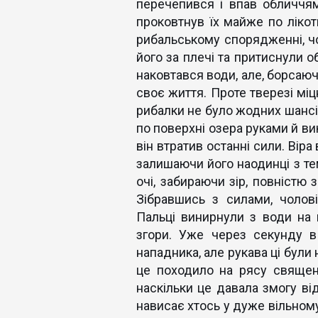
перечепився і впав обличчя
проковтнув їх майже по ліко
рибальському спорядженні, чо
його за плечі та притиснули 
наковтався води, але, борсаюч
своє життя. Проте тверезі міц
рибалки не було жодних шансі
по поверхні озера руками й в
він втратив останні сили. Віра
залишаючи його наодинці з те
очі, забираючи зір, повністю 
Зібравшись з силами, чолові
Пальці винирнули з води на 
згори. Уже через секунду в
нападника, але рукава ці були 
це походило на рясу священ
наскільки це давала змогу ві
нависає хтось у дуже вільному