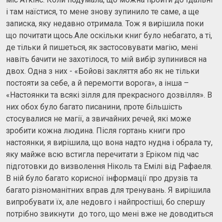
і там наїстися, то мене знову зупинило те саме, а ще
записка, яку недавно отримала. Тож я вирішила поки
що почитати щось.Але оскільки книг було небагато, а ті,
де тільки й пишеться, як застосовувати магію, мені
навіть бачити не захотілося, то мій вибір зупинився на
двох. Одна з них - «Бойові закляття або як не тільки
постояти за себе, а й перемогти ворога», а інша –
«Настоянки та всякі зілля для прекрасного дозвілля». В
них обох було багато писанини, проте більшість
стосувалися не магії, а звичайних речей, які може
зробити кожна людина. Після гортань книги про
настоянки, я вирішила, що вона надто нудна і обрала ту,
яку майже всю встигла перечитати з Еріком під час
підготовки до визволення Ніколь та Емілі від Рафаеля.
В ній було багато корисної інформації про друзів та
багато різноманітних вправ для тренувань. Я вирішила
випробувати їх, але недовго і найпростіші, бо спершу
потрібно звикнути до того, що мені вже не доводиться