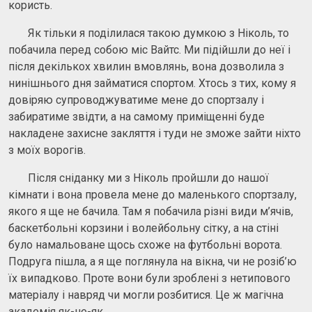
користь.
Як тільки я поділилася такою думкою з Ніколь, то
побачила перед собою міс Вайтс. Ми підійшли до неї і
після декількох хвилин вмовлянь, вона дозволила з
нинішнього дня займатися спортом. Хтось з тих, кому я
довіряю супроводжуватиме мене до спортзалу і
забиратиме звідти, а на самому приміщенні буде
накладене захисне закляття і туди не зможе зайти ніхто
з моїх ворогів.
Після сніданку ми з Ніколь пройшли до нашої
кімнати і вона провела мене до маленького спортзалу,
якого я ще не бачила. Там я побачила різні види м’ячів,
баскетбольні корзини і волейбольну сітку, а на стіні
було намальоване щось схоже на футбольні ворота.
Подруга пішла, а я ще поглянула на вікна, чи не розіб’ю
їх випадково. Проте вони були зроблені з нетипового
матеріалу і навряд чи могли розбитися. Це ж магічна
академія як-не-як.