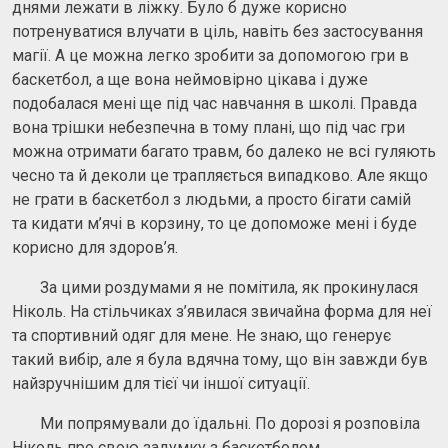
днями лежати в ліжку. Було б дуже корисно
потренуватися влучати в ціль, навіть без застосування
магії. А це можна легко зробити за допомогою гри в
баскетбол, а ще вона неймовірно цікава і дуже
подобалася мені ще під час навчання в школі. Правда
вона трішки небезпечна в тому плані, що під час гри
можна отримати багато травм, бо далеко не всі гуляють
чесно та й деколи це трапляється випадково. Але якщо
не грати в баскетбол з людьми, а просто бігати самій
та кидати м’ячі в корзину, то це допоможе мені і буде
корисно для здоров’я.
За цими роздумами я не помітила, як прокинулася
Ніколь. На стільчиках з’явилася звичайна форма для неї
та спортивний одяг для мене. Не знаю, що генерує
такий вибір, але я була вдячна тому, що він завжди був
найзручнішим для тієї чи іншої ситуації.
Ми попрямували до їдальні. По дорозі я розповіла
Ніколь про свою задумку з баскетболом.