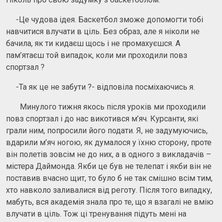
-Це чудова ідея. Баскетбол зможе допомогти тобі
навчитися влучати в ціль. Без образ, але я ніколи не
бачила, як ти кидаєш щось і не промахуєшся. А
пам’ятаєш той випадок, коли ми проходили повз
спортзал ?
-Та як це не забути ?- відповіла посміхаючись я.
Минулого тижня якось після уроків ми проходили
повз спортзал і до нас викотився м’яч. Курсанти, які
грали ним, попросили його подати. Я, не задумуючись,
вдарили м’яч ногою, як думалося у їхню сторону, проте
він полетів зовсім не до них, а в одного з викладачів –
містера Даймонда. Якби це був не телепат і якби він не
поставив вчасно щит, то було б не так смішно всім тим,
хто навколо заливалися від реготу. Після того випадку,
мабуть, вся академія знала про те, що я взагалі не вмію
влучати в ціль. Тож ці тренування підуть мені на