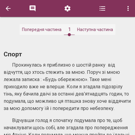





1
Попередня частина
Наступна частина
Спорт
Прокинулась я приблизно о шостій ранку від
відчуття, що хтось стежить за мною. Поруч зі мною
лежала записка : «Будь обережною». Таке мені
приходило вже не вперше. Коли я згадала підозрілу
тінь, яку бачила двічі за останні дев’ятнадцять годин, то
подумала, що можливо ця пташка знову хоче віддячити
за мою допомогу їй і попередити про небезпеку.
Відчувши голод я спочатку подумала про те, щоб
начаклувати щось собі, але згадала про попередження
міс Аткінс. Коли подумала, що можна пройти до їдальні