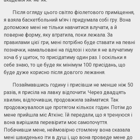
Після огляду цього світло фіолетового приміщення,
я взяла баскетбольний м’яч і придумала собі гру. Вона
допоможе мені не тільки навчитися влучати, а й
поверне форму, яку втратила, поки лежала. За
правилами цієї гри, мені потрібно буде ставати на певні
позначки, намальовані на підлозі і коли я не влучатиму
хоча б у щиток, то присідатиму один раз. І оскільки я
себе знаю, то це буде як мінімум 100 присідань, що
буде дуже корисно після довгого лежання.
Позаймавшись годину і присівши не менше ніж 50
разів, я присіла на лавку відпочити. Через двадцять
хвилин, відпочивши, продовжила займатися. Так
продовжувалося ще протягом кількох годин. Потім до
мене прийшла міс Аткінс. Їй передали, що я тренуюся і
вона вирішила перевірити моє самопочуття.
Побачивши мене, неймовірно стомлену вона сказала
мені швиденько іти в душ і, що вона проведе мене до