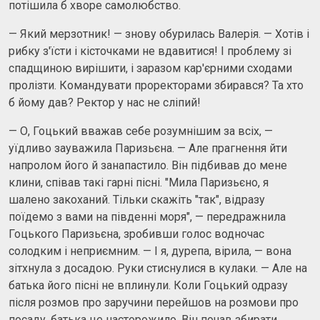
потішила б хворе самолюбство.
— Який мерзотник! — знову обурилась Валерія. — Хотів і
рибку з'їсти і кісточками не вдавитися! І проблему зі
спадщиною вирішити, і заразом кар'єрними сходами
пролізти. Командувати проректорами збирався? Та хто
б йому дав? Ректор у нас не сліпий!
— О, Гоцький вважав себе розумнішим за всіх, —
уїдливо зауважила Паризьєна. — Але прагнення йти
напролом його й занапастило. Він підбивав до мене
клини, співав такі гарні пісні. "Мила Паризьєно, я
шалено закоханий. Тільки скажіть "так", відразу
поїдемо з вами на південні моря", — передражнила
Гоцького Паризьєна, зробивши голос водночас
солодким і неприємним. — І я, дурепа, вірила, — вона
зітхнула з досадою. Руки стиснулися в кулаки. — Але на
батька його пісні не вплинули. Коли Гоцький одразу
після розмов про заручини перейшов на розмови про
посаду, батька це насторожило. Він почав збирати