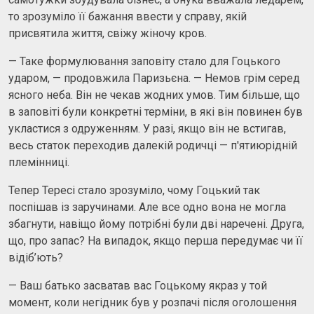
то зрозуміло її бажання ввести у справу, якій
присвятила життя, свіжу жіночу кров.
— Таке формулювання заповіту стало для Гоцького
ударом, — продовжила Паризьєна. — Немов грім серед
ясного неба. Він не чекав жодних умов. Тим більше, що
в заповіті були конкретні терміни, в які він повинен був
укластися з одруженням. У разі, якщо він не встигав,
весь статок переходив далекій родичці — п'ятиюрідній
племінниці.
Тепер Тересі стало зрозуміло, чому Гоцький так
поспішав із заручинами. Але все одно вона не могла
збагнути, навіщо йому потрібні були дві наречені. Друга,
що, про запас? На випадок, якщо перша передумає чи її
відіб’ють?
— Ваш батько засватав вас Гоцькому якраз у той
момент, коли негідник був у розпачі після оголошення