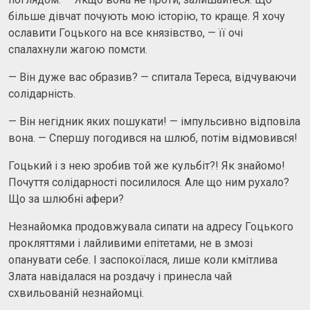
більше дівчат почують мою історію, то краще. Я хочу
ославити Гоцького на все князівство, — її очі
спалахнули жагою помсти.
— Він дуже вас образив? — спитала Тереса, відчуваючи
солідарність.
— Він негідник яких пошукати! — імпульсивно відповіла
вона. — Спершу погодився на шлюб, потім відмовився!
Гоцький і з нею зробив той же кульбіт?! Як знайомо!
Почуття солідарності посилилося. Але що ним рухало?
Що за шлюбні афери?
Незнайомка продовжувала сипати на адресу Гоцького
прокляттями і лайливими епітетами, не в змозі
опанувати себе. І заспокоїлася, лише коли кмітлива
Злата навідалася на роздачу і принесла чай
схвильованій незнайомці.