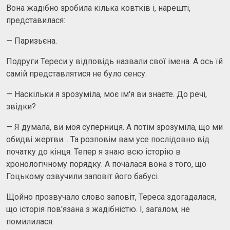
Вона жадібно зробила кілька ковтків і, нарешті,
представилася:
— Паризьєна.
Подруги Тереси у відповідь назвали свої імена. А ось їй
самій представлятися не було сенсу.
— Наскільки я зрозуміла, моє ім'я ви знаєте. До речі,
звідки?
— Я думала, ви моя суперниця. А потім зрозуміла, що ми
обидві жертви… Та розповім вам усе послідовно від
початку до кінця. Тепер я знаю всю історію в
хронологічному порядку. А почалася вона з того, що
Гоцькому озвучили заповіт його бабусі.
Щойно прозвучало слово заповіт, Тереса здогадалася,
що історія пов'язана з жадібністю. І, загалом, не
помилилася.