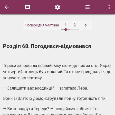






1
2
Попередня частина
Розділ 68. Погодився-відмовився
Тереса запросила незнайомку сісти до них за стіл. Якраз
четвертий стілець був вільний. Та охоче приєдналася до
жіночого колективу.
— Залишити вас наодинці? — запитала Лера.
Вони зі Златою демонстрували повну готовність піти.
— Ви ж подруги Тереси? — незнайомка обвела їх
поглядом. — Якщо вона не проти, залишайтеся. Що