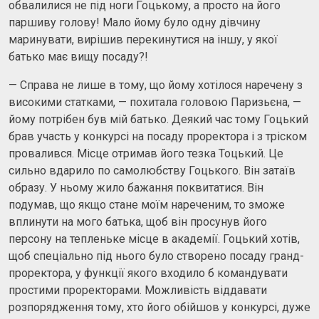
обвалилися не під ноги Гоцькому, а просто на його
паршиву голову! Мало йому було одну дівчину
маринувати, вирішив перекинутися на іншу, у якої
батько має вищу посаду?!
— Справа не лише в тому, що йому хотілося наречену з
високими статками, — похитала головою Паризьєна, —
йому потрібен був мій батько. Деякий час тому Гоцький
брав участь у конкурсі на посаду проректора і з тріском
провалився. Місце отримав його тезка Тоцький. Це
сильно вдарило по самолюбству Гоцького. Він затаїв
образу. У ньому жило бажання поквитатися. Він
подумав, що якщо стане моїм нареченим, то зможе
вплинути на мого батька, щоб він просунув його
персону на тепленьке місце в академії. Гоцький хотів,
щоб спеціально під нього було створено посаду гранд-
проректора, у функції якого входило б командувати
простими проректорами. Можливість віддавати
розпорядження тому, хто його обійшов у конкурсі, дуже