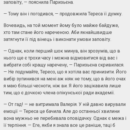
заповіту, — пояснила Паризьєна.
— Тому він і погодився, — продовжила Тереса її думку.
Вочевидь, на той момент йому було майже байдуже,
хто там стане його нареченою. Аби якнайшвидше
затягнути її під вінець і виконати умови заповіту.
— Однак, коли перший шок минув, він зрозумів, що в
нього ще є трохи часу і можна відмовитися від вас і
вибрати собі кращу наречену, — Паризьєна скривилася.
— Не подумайте, Тересо, що я хотіла вас принизити. Його
вибір зупинився на мені аж ніяк не тому, що в його очах
я маю більші чесноти, ніж ви. Я його зацікавила лише
тим, що є дочкою члена опікунської ради академії.
— От гад! — не витримала Валерія. У ній давно вирували
емоції — Тереса це бачила. Але до останньої хвилини
вона мужньо не перебивала оповідачку. Однак є межа і
її терпіння. — Еге, якби я знала все це раніше, таці б