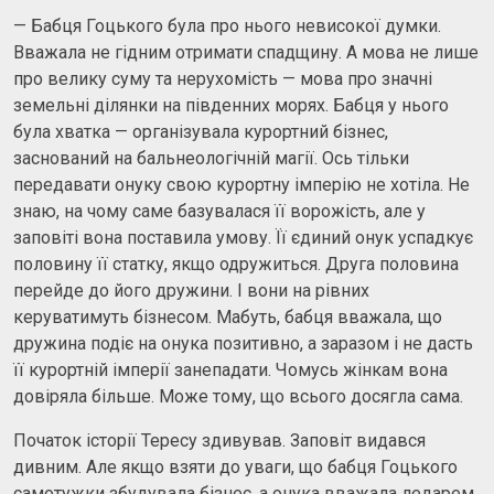
— Бабця Гоцького була про нього невисокої думки.
Вважала не гідним отримати спадщину. А мова не лише
про велику суму та нерухомість — мова про значні
земельні ділянки на південних морях. Бабця у нього
була хватка — організувала курортний бізнес,
заснований на бальнеологічній магії. Ось тільки
передавати онуку свою курортну імперію не хотіла. Не
знаю, на чому саме базувалася її ворожість, але у
заповіті вона поставила умову. Її єдиний онук успадкує
половину її статку, якщо одружиться. Друга половина
перейде до його дружини. І вони на рівних
керуватимуть бізнесом. Мабуть, бабця вважала, що
дружина подіє на онука позитивно, а заразом і не дасть
її курортній імперії занепадати. Чомусь жінкам вона
довіряла більше. Може тому, що всього досягла сама.
Початок історії Тересу здивував. Заповіт видався
дивним. Але якщо взяти до уваги, що бабця Гоцького
самотужки збудувала бізнес, а онука вважала ледарем,