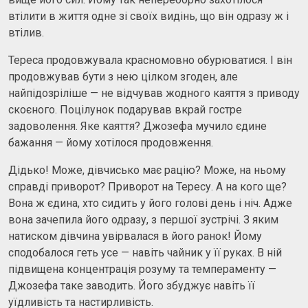
втілити в життя одне зі своїх видінь, що він одразу ж і
втілив.
Тереса продовжувала красномовно обурюватися. І він
продовжував бути з нею цілком згоден, але
найпідозріліше — не відчував жодного каяття з приводу
скоєного. Поцілунок подарував вкрай гостре
задоволення. Яке каяття? Джозефа мучило єдине
бажання — йому хотілося продовження.
Дідько! Може, дівчисько має рацію? Може, на ньому
справді приворот? Приворот на Тересу. А на кого ще?
Вона ж єдина, хто сидить у його голові день і ніч. Адже
вона зачепила його одразу, з першої зустрічі. З яким
натиском дівчина увірвалася в його ранок! Йому
сподобалося геть усе — навіть чайник у її руках. В ній
підвищена концентрація розуму та темпераменту —
Джозефа таке заводить. Його збуджує навіть її
уїдливість та настирливість.