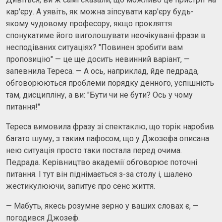
кар'єру. А уявіть, як можна зіпсувати кар'єру будь-
якому чудовому професору, якщо прокляття
спонукатиме його виголошувати неочікувані фрази в
несподіваних ситуаціях? "Повинен зробити вам
пропозицію" — це ще досить невинний варіант, —
запевнила Тереса. — А ось, наприклад, йде педрада,
обговорюються проблеми порядку денного, успішність
там, дисципліну, а ви: "Бути чи не бути? Ось у чому
питання!"
Тереса вимовила фразу зі спектаклю, що торік наробив
багато шуму, з таким пафосом, що у Джозефа описана
нею ситуація просто таки постала перед очима.
Педрада. Керівництво академії обговорює поточні
питання. І тут він піднімається з-за столу і, шалено
жестикулюючи, запитує про сенс життя.
— Мабуть, якесь розумне зерно у ваших словах є, —
погодився Джозеф.