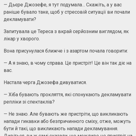
— Дьєре Джозефе, я тут подумала… Скажіть, а у вас
раніше бувало таке, щоб у стресовій ситуації ви почали
декламувати?
Запитувала це Тереса з вкрай серйозним виглядом, як
лікар у хворого.
Вона присунулася ближче і з азартом почала говорити:
— А я знаю, в чому справа. Це пристріт! Це він так діє на
вас.
Настала черга Джозефа дивуватися.
— Хіба бувають прокляття, які спонукають декламувати
репліки зі спектаклів?
— Не знаю. Але бувають же пристріти, що викликають
напади гикавки або безпричинного сміху, отже, можуть
бути й такі, що викликають напади декламування.
Дивіться, ви ж самі сказали, що можливо це пристріт на