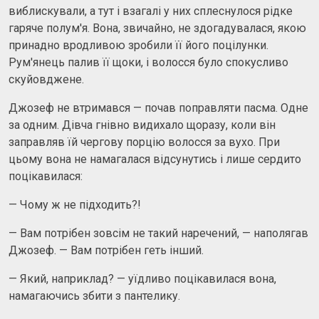
виблискували, а тут і взагалі у них сплеснулося рідке
гаряче полум'я. Вона, звичайно, не здогадувалася, якою
принадно вродливою зробили її його поцілунки.
Рум'янець палив її щоки, і волосся було спокусливо
скуйовджене.
Джозеф не втримався — почав поправляти пасма. Одне
за одним. Дівча гнівно видихало щоразу, коли він
заправляв їй чергову порцію волосся за вухо. При
цьому вона не намагалася відсунутись і лише сердито
поцікавилася:
— Чому ж не підходить?!
— Вам потрібен зовсім не такий наречений, — наполягав
Джозеф. — Вам потрібен геть інший.
— Який, наприклад? — уїдливо поцікавилася вона,
намагаючись збити з пантелику.