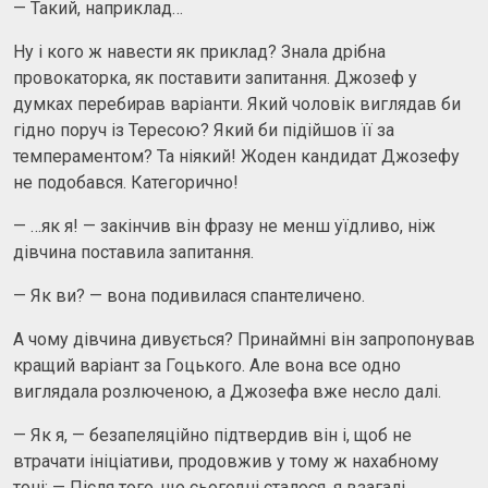
— Такий, наприклад…
Ну і кого ж навести як приклад? Знала дрібна
провокаторка, як поставити запитання. Джозеф у
думках перебирав варіанти. Який чоловік виглядав би
гідно поруч із Тересою? Який би підійшов її за
темпераментом? Та ніякий! Жоден кандидат Джозефу
не подобався. Категорично!
— …як я! — закінчив він фразу не менш уїдливо, ніж
дівчина поставила запитання.
— Як ви? — вона подивилася спантеличено.
А чому дівчина дивується? Принаймні він запропонував
кращий варіант за Гоцького. Але вона все одно
виглядала розлюченою, а Джозефа вже несло далі.
— Як я, — безапеляційно підтвердив він і, щоб не
втрачати ініціативи, продовжив у тому ж нахабному
тоні: — Після того, що сьогодні сталося, я взагалі