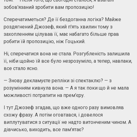
зобов'язаний зробити вам пропозицію!
Сперечатиметься? Де її бездоганна логіка? Майже
роздягнений Джозеф, який п'ять хвилин тому з
захопленням цілував її, має набагато більше прав
робити їй пропозицію, ніж Гоцький.
Ні, сперечатися вона не стала. Розгубленість залишила
її, ніби щойно їй все було незрозуміло, а тепер, навпаки,
все стало ясно.
— Знову декламуєте репліки зі спектаклю? — з
розумінням кивнула вона. — А я так поки що й не мала
можливості потрапити на прем'єру.
І тут Джозеф згадав, що вже одного разу вимовляв
схожу фразу. А потім оговтався, і довелося
виплутуватися з ситуації не надто витонченим чином. А
дівчисько, виходить, все пам'ятає?