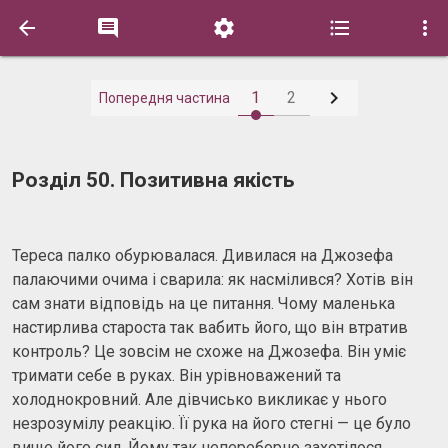






1
2
Попередня частина
Розділ 50. Позитивна якість
Тереса палко обурювалася. Дивилася на Джозефа
палаючими очима і сварила: як насмілився? Хотів він
сам знати відповідь на це питання. Чому маленька
настирлива староста так вабить його, що він втратив
контроль? Це зовсім не схоже на Джозефа. Він уміє
тримати себе в руках. Він урівноважений та
холоднокровний. Але дівчисько викликає у нього
незрозумілу реакцію. Її рука на його стегні — це було
вище його сил. Йому так непереборно захотілося