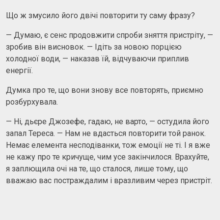
Що ж змусило його двічі повторити ту саму фразу?
— Думаю, є сенс продовжити спроби зняття пристріту, —
зробив він висновок. — Ідіть за новою порцією
холодної води, — наказав їй, відчуваючи приплив
енергії.
Думка про те, що вони знову все повторять, приємно
розбурхувала.
— Ні, дьєре Джозефе, гадаю, не варто, — остудила його
запал Тереса. — Нам не вдасться повторити той ранок.
Немає елемента несподіванки, тож емоції не ті. І я вже
не кажу про те кричуще, чим усе закінчилося. Врахуйте,
я заплющила очі на те, що сталося, лише тому, що
вважаю вас постраждалим і вразливим через пристріт.