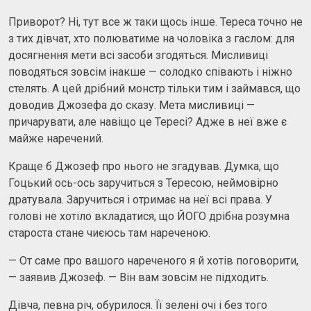
Приворот? Ні, тут все ж таки щось інше. Тереса точно не
з тих дівчат, хто полюватиме на чоловіка з гаслом: для
досягнення мети всі засоби згодяться. Мисливиці
поводяться зовсім інакше — солодко співають і ніжно
стелять. А цей дрібний монстр тільки тим і займався, що
доводив Джозефа до сказу. Мета мисливиці —
причарувати, але навіщо це Тересі? Адже в неї вже є
майже наречений.
Краще б Джозеф про нього не згадував. Думка, що
Гоцький ось-ось заручиться з Тересою, неймовірно
дратувала. Заручиться і отримає на неї всі права. У
голові не хотіло вкладатися, що ЙОГО дрібна розумна
староста стане чиєюсь там нареченою.
— От саме про вашого нареченого я й хотів поговорити,
— заявив Джозеф. — Він вам зовсім не підходить.
Дівча, певна річ, обурилося. Її зелені очі і без того