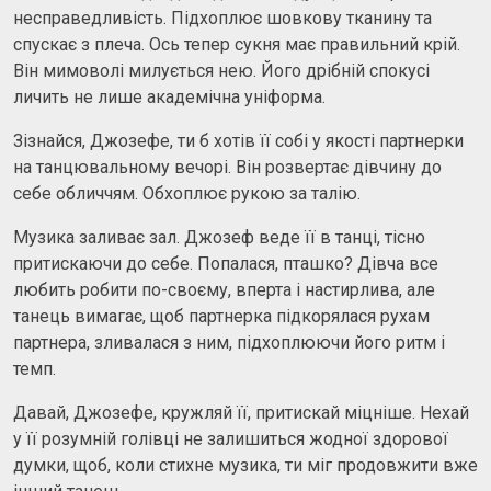
несправедливість. Підхоплює шовкову тканину та
спускає з плеча. Ось тепер сукня має правильний крій.
Він мимоволі милується нею. Його дрібній спокусі
личить не лише академічна уніформа.
Зізнайся, Джозефе, ти б хотів її собі у якості партнерки
на танцювальному вечорі. Він розвертає дівчину до
себе обличчям. Обхоплює рукою за талію.
Музика заливає зал. Джозеф веде її в танці, тісно
притискаючи до себе. Попалася, пташко? Дівча все
любить робити по-своєму, вперта і настирлива, але
танець вимагає, щоб партнерка підкорялася рухам
партнера, зливалася з ним, підхоплюючи його ритм і
темп.
Давай, Джозефе, кружляй її, притискай міцніше. Нехай
у її розумній голівці не залишиться жодної здорової
думки, щоб, коли стихне музика, ти міг продовжити вже