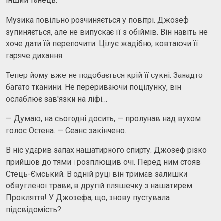
інший танець.
Музика повільно розчиняється у повітрі. Джозеф
зупиняється, але не випускає її з обіймів. Він навіть не
хоче дати їй перепочити. Цілує жадібно, ковтаючи її
гаряче дихання.
Тепер йому вже не подобається крій її сукні. Занадто
багато тканини. Не перериваючи поцілунку, він
ослаблює зав'язки на ліфі…
— Думаю, на сьогодні досить, — пролунав над вухом
голос Остена. — Сеанс закінчено.
В ніс ударив запах нашатирного спирту. Джозеф різко
прийшов до тями і розплющив очі. Перед ним стояв
Стець-Ємський. В одній руці він тримав залишки
обвугленої трави, в другій пляшечку з нашатирем.
Прокляття! У Джозефа, що, знову пустувала
підсвідомість?