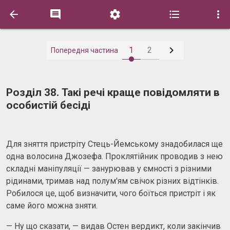






1
2
Попередня частина
Розділ 38. Такі речі краще повідомляти в
особистій бесіді
Для зняття пристріту Стець-Йемському знадобилася ще
одна волосина Джозефа. Проклятійник проводив з нею
складні маніпуляції — занурював у ємності з різними
рідинами, тримав над полум'ям свічок різних відтінків.
Робилося це, щоб визначити, чого боїться пристріт і як
саме його можна зняти.
— Ну що сказати, — видав Остен вердикт, коли закінчив