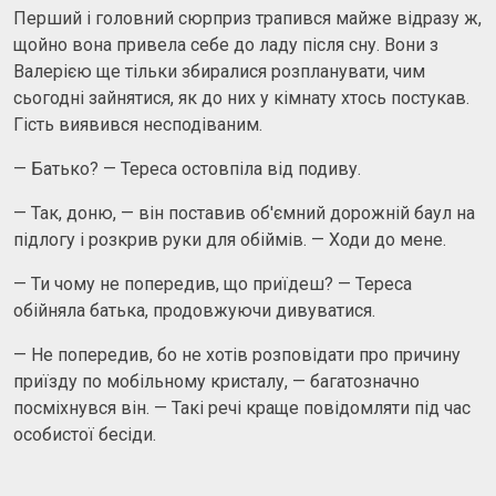
Перший і головний сюрприз трапився майже відразу ж,
щойно вона привела себе до ладу після сну. Вони з
Валерією ще тільки збиралися розпланувати, чим
сьогодні зайнятися, як до них у кімнату хтось постукав.
Гість виявився несподіваним.
— Батько? — Тереса остовпіла від подиву.
— Так, доню, — він поставив об'ємний дорожній баул на
підлогу і розкрив руки для обіймів. — Ходи до мене.
— Ти чому не попередив, що приїдеш? — Тереса
обійняла батька, продовжуючи дивуватися.
— Не попередив, бо не хотів розповідати про причину
приїзду по мобільному кристалу, — багатозначно
посміхнувся він. — Такі речі краще повідомляти під час
особистої бесіди.