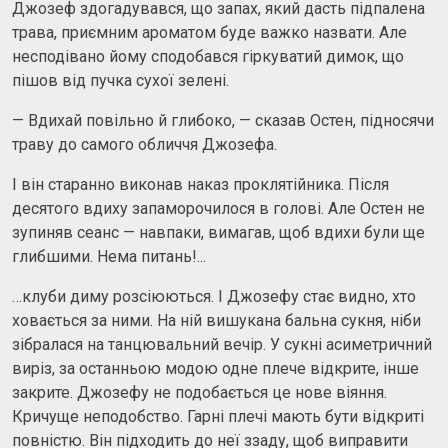
Джозеф здогадувався, що запах, який дасть підпалена
трава, приємним ароматом буде важко назвати. Але
несподівано йому сподобався гіркуватий димок, що
пішов від пучка сухої зелені.
— Вдихай повільно й глибоко, — сказав Остен, підносячи
траву до самого обличчя Джозефа.
І він старанно виконав наказ проклятійника. Після
десятого вдиху запаморочилося в голові. Але Остен не
зупиняв сеанс — навпаки, вимагав, щоб вдихи були ще
глибшими. Нема питань!...
…клуби диму розсіюються. І Джозефу стає видно, хто
ховається за ними. На ній вишукана бальна сукня, ніби
зібралася на танцювальний вечір. У сукні асиметричний
виріз, за останньою модою одне плече відкрите, інше
закрите. Джозефу не подобається це нове віяння.
Кричуще неподобство. Гарні плечі мають бути відкриті
повністю. Він підходить до неї ззаду, щоб виправити