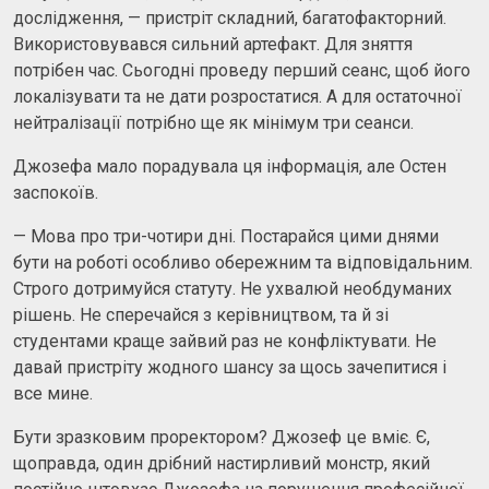
дослідження, — пристріт складний, багатофакторний.
Використовувався сильний артефакт. Для зняття
потрібен час. Сьогодні проведу перший сеанс, щоб його
локалізувати та не дати розростатися. А для остаточної
нейтралізації потрібно ще як мінімум три сеанси.
Джозефа мало порадувала ця інформація, але Остен
заспокоїв.
— Мова про три-чотири дні. Постарайся цими днями
бути на роботі особливо обережним та відповідальним.
Строго дотримуйся статуту. Не ухвалюй необдуманих
рішень. Не сперечайся з керівництвом, та й зі
студентами краще зайвий раз не конфліктувати. Не
давай пристріту жодного шансу за щось зачепитися і
все мине.
Бути зразковим проректором? Джозеф це вміє. Є,
щоправда, один дрібний настирливий монстр, який