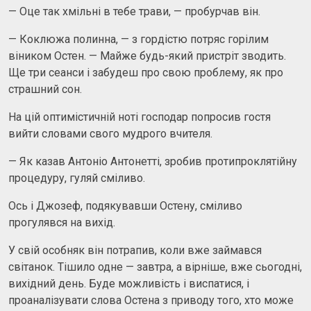
— Оце так хмільні в тебе трави, — пробурчав він.
— Коклюжа полинна, — з гордістю потряс горілим
віником Остен. — Майже будь-який пристріт зводить.
Ще три сеанси і забудеш про свою проблему, як про
страшний сон.
На цій оптимістичній ноті господар попросив гостя
вийти словами свого мудрого вчителя.
— Як казав Антоніо Антонетті, зробив протипроклятійну
процедуру, гуляй сміливо.
Ось і Джозеф, подякувавши Остену, сміливо
прогулявся на вихід.
У свій особняк він потрапив, коли вже займався
світанок. Тішило одне — завтра, а вірніше, вже сьогодні,
вихідний день. Буде можливість і виспатися, і
проаналізувати слова Остена з приводу того, хто може