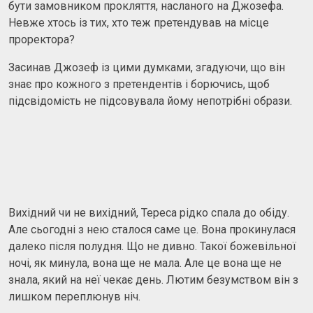
бути замовником прокляття, насланого на Джозефа.
Невже хтось із тих, хто теж претендував на місце
проректора?
Засинав Джозеф із цими думками, згадуючи, що він
знає про кожного з претендентів і борючись, щоб
підсвідомість не підсовувала йому непотрібні образи.
Вихідний чи не вихідний, Тереса рідко спала до обіду.
Але сьогодні з нею сталося саме це. Вона прокинулася
далеко після полудня. Що не дивно. Такої божевільної
ночі, як минула, вона ще не мала. Але це вона ще не
знала, який на неї чекає день. Лютим безумством він з
лишком переплюнув ніч.