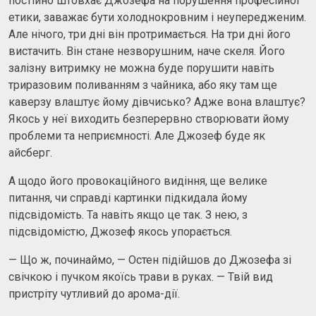
постійно штовхає Джозефа на порушення професійної
етики, заважає бути холоднокровним і неупередженим.
Але нічого, три дні він протримається. На три дні його
вистачить. Він стане незворушним, наче скеля. Його
залізну витримку не можна буде порушити навіть
триразовим поливанням з чайника, або яку там ще
каверзу влаштує йому дівчисько? Адже вона влаштує?
Якось у неї виходить безперервно створювати йому
проблеми та неприємності. Але Джозеф буде як
айсберг.
А щодо його провокаційного видіння, ще велике
питання, чи справді картинки підкидала йому
підсвідомість. Та навіть якщо це так. З нею, з
підсвідомістю, Джозеф якось упорається.
— Що ж, починаймо, — Остен підійшов до Джозефа зі
свічкою і пучком якоїсь трави в руках. — Твій вид
пристріту чутливий до арома-дії.