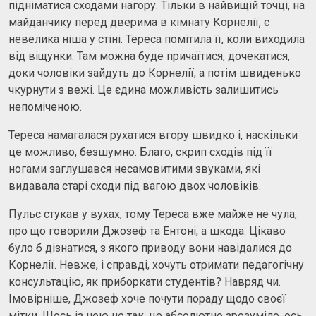
підніматися сходами нагору. Тільки в найвищій точці, на
майданчику перед дверима в кімнату Корнелії, є
невелика ніша у стіні. Тереса помітила її, коли виходила
від віщунки. Там можна буде причаїтися, дочекатися,
доки чоловіки зайдуть до Корнелії, а потім швиденько
чкурнути з вежі. Це єдина можливість залишитись
непоміченою.
Тереса намагалася рухатися вгору швидко і, наскільки
це можливо, безшумно. Благо, скрип сходів під її
ногами заглушався несамовитими звуками, які
видавала старі сходи під вагою двох чоловіків.
Пульс стукав у вухах, тому Тереса вже майже не чула,
про що говорили Джозеф та Ентоні, а шкода. Цікаво
було б дізнатися, з якого приводу вони навідалися до
Корнелії. Невже, і справді, хочуть отримати педагогічну
консультацію, як приборкати студентів? Навряд чи.
Імовірніше, Джозеф хоче почути пораду щодо своєї
мітки. Щось із нею не так, це абсолютно зрозуміло, ось