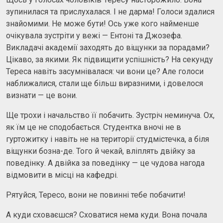
зупинилася та прислухалася. І не дарма! Голоси здалися
знайомими. Не може бути! Ось уже кого найменше
очікувала зустріти у вежі — Ентоні та Джозефа.
Викладачі академії заходять до віщунки за порадами?
Цікаво, за якими. Як підвищити успішність? На секунду
Тереса навіть засумнівалася: чи вони це? Але голоси
наближалися, стали ще більш виразними, і довелося
визнати — це вони.
Ще трохи і начальство її побачить. Зустріч неминуча. Ох,
як їм це не сподобається. Студентка вночі не в
гуртожитку і навіть не на території студмістечка, а біля
віщунки бозна-де. Того й чекай, вліплять двійку за
поведінку. А двійка за поведінку — це чудова нагода
відмовити в місці на кафедрі.
Рятуйся, Тересо, вони не повинні тебе побачити!
А куди сховаєшся? Сховатися нема куди. Вона почала