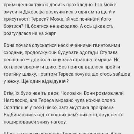
приміщеннях також досить прохолодно. Що може
змусити Джозефа розлучитися з одягом та ще й у
присутності Тереси? Може, їй час починати його
боятися? Ні, боятися не виходило. А ось цікавість
розгулялася не на жарт.
Вона почала спускатися нескінченними гвинтовими
сходами, продовжуючи будувати здогади. Ступала
неспішно — довкола панувала страшна темрява. Не
хотілося звернути шию. Без пригод вдалося пройти
третину шляху, і раптом Тереса почула, що хтось зайшов
у вежу. Ще один відвідувач?
Втім, їх було навіть двоє. Чоловіки. Вони розмовляли.
Неголосно, але Тереса виразно чула кожне слово.
Освітлення у вежі ніяке, зате акустика прекрасна.
Відбиваючись від холодних кам'яних стін, звук легко
поширювався знизу нагору.
Щось у голосах чоловіків Тересу насторожило. Вона