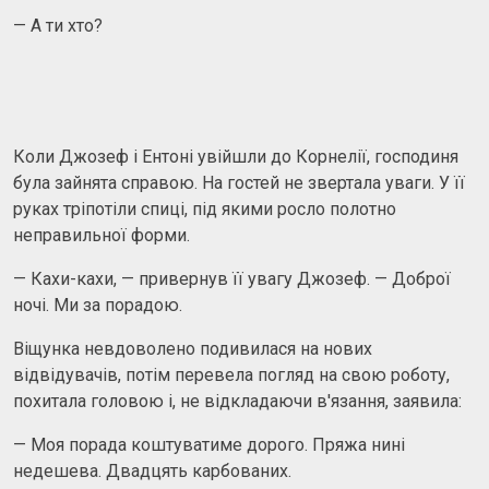
— А ти хто?
Коли Джозеф і Ентоні увійшли до Корнелії, господиня
була зайнята справою. На гостей не звертала уваги. У її
руках тріпотіли спиці, під якими росло полотно
неправильної форми.
— Кахи-кахи, — привернув її увагу Джозеф. — Доброї
ночі. Ми за порадою.
Віщунка невдоволено подивилася на нових
відвідувачів, потім перевела погляд на свою роботу,
похитала головою і, не відкладаючи в'язання, заявила:
— Моя порада коштуватиме дорого. Пряжа нині
недешева. Двадцять карбованих.