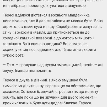
він і зібрався проконсультуватися з віщункою.
Тересі вдалося дістатися верхнього майданчика
непоміченою, але й далі зволікати не можна було. Вона
стрімголов шмигнула в нішу. Спробувала втиснутися в
стіну і з жахом виявила, що притискається не до
холодної кам'яної поверхні, а до чогось м'якшого і
теплішого. За її спиною людина? Вона мало не
скрикнула від несподіванки, але їй встигли закрити
рукою рота.
— Тс-с, — пролунав над вухом змовницький шепіт, — ані
звуку. Інакше нас помітять.
Тереса відчула в дівчині, з якою змушена була
тимчасово ділити нішу, соратницю за обставинами, що
склалися. Хотілося б, звичайно, розпитати, що вона тут
робить, але поки що не зручний для цього момент —
кроки чоловіків було чути дедалі ближче. Тереса