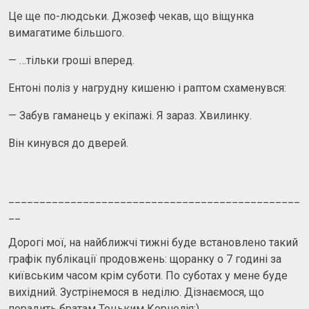
Це ще по-людськи. Джозеф чекав, що віщунка
вимагатиме більшого.
— …тільки гроші вперед.
Ентоні поліз у нагрудну кишеню і раптом схаменувся:
— Забув гаманець у екіпажі. Я зараз. Хвилинку.
Він кинувся до дверей.
_______________________________________________
__
Дорогі мої, на найближчі тижні буде встановлено такий
графік публікації продовжень: щоранку о 7 годині за
київським часом крім суботи. По суботах у мене буде
вихідний. Зустрінемося в неділю. Дізнаємося, що
порадить братам Тоцьким Корнелія;)