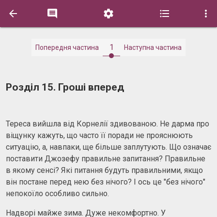





1
Попередня частина
Наступна частина
Розділ 15. Гроші вперед
Тереса вийшла від Корнелії здивованою. Не дарма про
віщунку кажуть, що часто її поради не прояснюють
ситуацію, а, навпаки, ще більше заплутують. Що означає
поставити Джозефу правильне запитання? Правильне
в якому сенсі? Які питання будуть правильними, якщо
він постане перед нею без нічого? І ось це "без нічого"
непокоїло особливо сильно.
Надворі майже зима. Дуже некомфортно. У