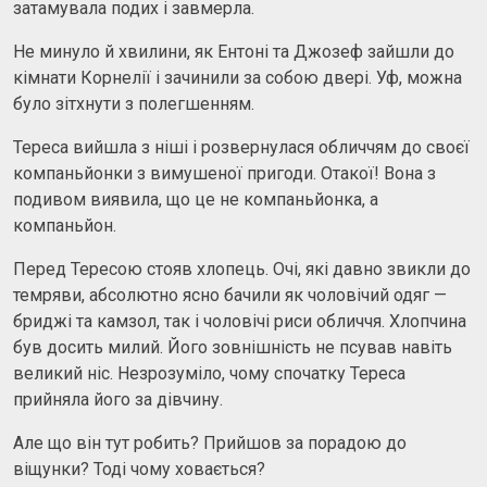
затамувала подих і завмерла.
Не минуло й хвилини, як Ентоні та Джозеф зайшли до
кімнати Корнелії і зачинили за собою двері. Уф, можна
було зітхнути з полегшенням.
Тереса вийшла з ніші і розвернулася обличчям до своєї
компаньйонки з вимушеної пригоди. Отакої! Вона з
подивом виявила, що це не компаньйонка, а
компаньйон.
Перед Тересою стояв хлопець. Очі, які давно звикли до
темряви, абсолютно ясно бачили як чоловічий одяг —
бриджі та камзол, так і чоловічі риси обличчя. Хлопчина
був досить милий. Його зовнішність не псував навіть
великий ніс. Незрозуміло, чому спочатку Тереса
прийняла його за дівчину.
Але що він тут робить? Прийшов за порадою до
віщунки? Тоді чому ховається?