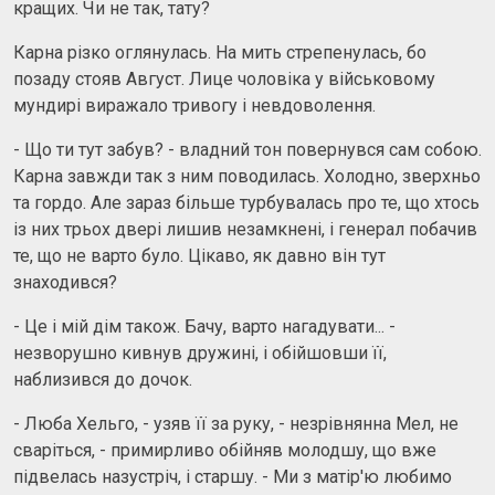
кращих. Чи не так, тату?
Карна різко оглянулась. На мить стрепенулась, бо
позаду стояв Август. Лице чоловіка у військовому
мундирі виражало тривогу і невдоволення.
- Що ти тут забув? - владний тон повернувся сам собою.
Карна завжди так з ним поводилась. Холодно, зверхньо
та гордо. Але зараз більше турбувалась про те, що хтось
із них трьох двері лишив незамкнені, і генерал побачив
те, що не варто було. Цікаво, як давно він тут
знаходився?
- Це і мій дім також. Бачу, варто нагадувати... -
незворушно кивнув дружині, і обійшовши її,
наблизився до дочок.
- Люба Хельго, - узяв її за руку, - незрівнянна Мел, не
сваріться, - примирливо обійняв молодшу, що вже
підвелась назустріч, і старшу. - Ми з матір'ю любимо