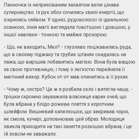
Панночки із неприхованим захватом вели цікаве
суперництво. Із рук обох сочились хвилі енергії, що
іскрились сяйвом. У однієї, рудоволосої із ідеальною
осанкою, лінія магії виглядала товстішою і довшою, у
іншої навпаки - тонкою та майже прозорою.
- Що, не виходить, Мел? - глузливо поцікавилась руда,
що в своєму піджаку та грубих штанях скидалась на
пажа, що вирішив побавитись магією. Вона була вищою
за свою противницю, і тому з легкістю перейняла її
магічний вихор. Кубок от-от мав опинитись в її руках.
- Чому ж, сестро? Це ж я розбила скло і витягла чашу, -
трішки скромно зауважила власниця карих очей, що
була вбрана у блідо-рожеве плаття з коротким
шлейфом. Вишневий капелюшок, що закривав чорні,
як смола, кучері, доповнював цей образ. Молодиця
звикла приходити на такі заняття розкішно вбрана, і це
їй зовсім не заважало.