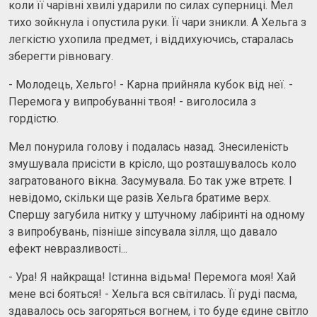
коли її чарівні хвилі ударили по силах суперниці. Мел
тихо зойкнула і опустила руки. Її чари зникли. А Хельга з
легкістю ухопила предмет, і віддихуючись, старалась
зберегти рівновагу.
- Молодець, Хельго! - Карна прийняла кубок від неї. -
Перемога у випробуванні твоя! - виголосила з
гордістю.
Мел понурила голову і подалась назад. Знесиленість
змушувала присісти в крісло, що розташувалось коло
загратованого вікна. Засумувала. Бо так уже втретє. І
невідомо, скільки ще разів Хельга братиме верх.
Спершу загубила нитку у штучному лабіринті на одному
з випробувань, пізніше зіпсувала зілля, що давало
ефект невразливості...
- Ура! Я найкраща! Істинна відьма! Перемога моя! Хай
мене всі бояться! - Хельга вся світилась. Її руді пасма,
здавалось ось загоряться вогнем, і то буде єдине світло