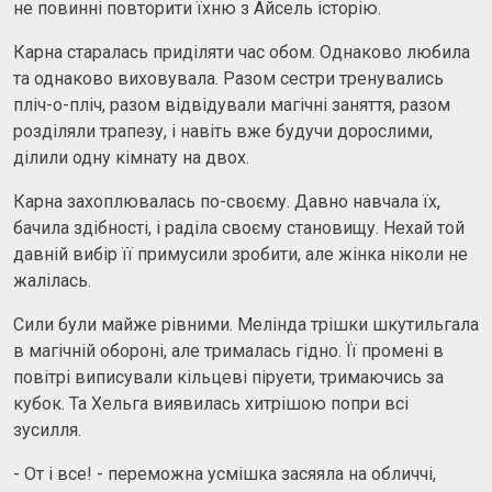
не повинні повторити їхню з Айсель історію.
Карна старалась приділяти час обом. Однаково любила
та однаково виховувала. Разом сестри тренувались
пліч-о-пліч, разом відвідували магічні заняття, разом
розділяли трапезу, і навіть вже будучи дорослими,
ділили одну кімнату на двох.
Карна захоплювалась по-своєму. Давно навчала їх,
бачила здібності, і раділа своєму становищу. Нехай той
давній вибір її примусили зробити, але жінка ніколи не
жалілась.
Сили були майже рівними. Мелінда трішки шкутильгала
в магічній обороні, але трималась гідно. Її промені в
повітрі виписували кільцеві піруети, тримаючись за
кубок. Та Хельга виявилась хитрішою попри всі
зусилля.
- От і все! - переможна усмішка засяяла на обличчі,