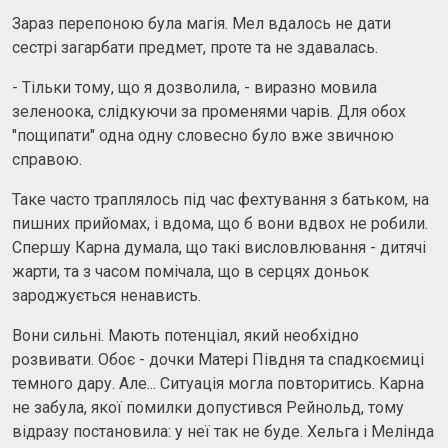
Зараз перепоною була магія. Мел вдалось не дати
сестрі загарбати предмет, проте та не здавалась.
- Тільки тому, що я дозволила, - виразно мовила
зеленоока, слідкуючи за променями чарів. Для обох
"пощипати" одна одну словесно було вже звичною
справою.
Таке часто траплялось під час фехтування з батьком, на
пишних прийомах, і вдома, що б вони вдвох не робили.
Спершу Карна думала, що такі висловлювання - дитячі
жарти, та з часом помічала, що в серцях доньок
зароджується ненависть.
Вони сильні. Мають потенціал, який необхідно
розвивати. Обоє - дочки Матері Півдня та спадкоємиці
темного дару. Але... Ситуація могла повторитись. Карна
не забула, якої помилки допустився Рейнольд, тому
відразу постановила: у неї так не буде. Хельга і Мелінда