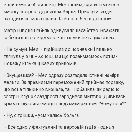
в цій темній обстановці. Між іншим, єдина кімната в
маєтку, котрою дорожила Карна. Прислуга сюди
заходити не мала права. Та й ніхто без її дозволу.
Матір Півдня небияк здивувало нахабство. Вважати
себе істинною відьмою - ні, тільки не в цих стінах...
- Не сумуй, Мел! - підійшла до чорнявки і пильно
глянула у вічі. - Хочеш, ми ще позаймаємось потім?
Покажу кілька цікавих прийомів...
- Знущаєшся? - Мел одразу розгадала істинні наміри
Хельги. За правилами переможений приймає поразку,
що вона тільки-но визнала, та... Побачила, як радісно
сестрі і клубок заздрості зародився миттєво. Дивилась
крізь її глузливі емоції і подумала раптом: "Чому не я?"
- Ну, є трішки, - усміхалась Хельга.
- Все одно у фехтуванні та верховій їзді я - одна з