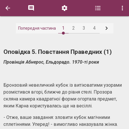






1
2
3
4
Попередня частина
Оповідка 5. Повстання Праведних (1)
Провінція Абнерос, Ельдорадо. 1970-ті роки
Бронзовий невеличкий кубок із витіюватими узорами
розмістився вгорі, ближче до рівня стелі. Прозора
скляна камера квадратної форми огортала предмет,
яким Карна користувалась ще на весіллі.
- Отже, ваше завдання: зловити кубок магічними
сплетіннями. Уперед! - вимогливо наказувала жінка.