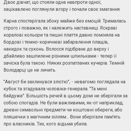
Двоє дівчат, що стояли одна навпроти одної,
зацікавлено поглянули вгору і почали своє змагання.
Карна спостерігала збоку майже без емоцій. Трималась
строго і поважно, як і належить наставниці. Яскраві
коралові кольори та пишні плаття давно поміняла на
бордові і темно-коричневі забарвлення плащів,
накидок та суконь. Волосся підібране до верху і
дбайливо зашпилене різними шпильками - тепер її
зачіска була такою. Ніяких розпатланих кучерів. Темній
Володарці це не личить.
"Август би захлинувся злістю", - невагомо поглядала на
кубок та згадувала чоловіка-генерала. "Та мені
байдуже". Більшість речей в цьому домі не зберігали за
собою спогадів. Не були важливими, як-от наприклад,
древні символьні предмети чи коштовні обереги, або
пляшечки з магічним зіллям... Вони зберігали пам'ять
про власників. Тих, кого відьма убила.