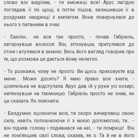
слово він виділив, - ти зможеш все! Арус лагідно
погладив її по щоці, а потім пішов, залишивши її в
роздумах наодинці з емпатом. Вона повернулася до
нього з питанням в очах.
- Евелін… не все так просто, - почав Габріель,
загорнувши волосся. Він, зітхнувши, притулився до
стіни і втупився в землю. Весь його вигляд говорив про
те, що розмова ця дається йому нелегко.
- То розкажи, чому не просто. Ви щось приховуєте від
мене… Може досить? Я маю право все знати, -
цілителька не відступала. Арус дав їй у руки усі козирі,
натякнувши на таємницю. Габріель просто не знав, як
це сказати. Як пояснити.
- Бездумно зцілюючи всіх, ти скоро вичерпаєш свою
силу, навіть поповнюючи її з моєю допомогою, ти… -
він підняв голову і подивився на неї, - ти помреш! Він
не пом’якшив свої слова, сказав, як є. Та й не в його