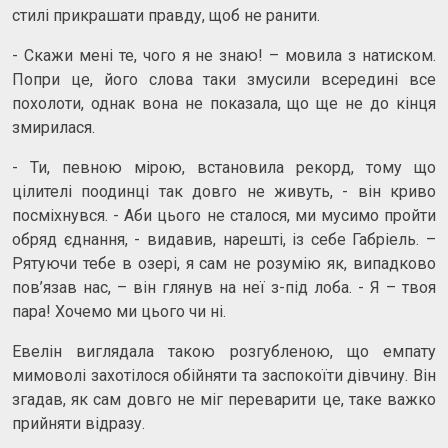
стилі прикрашати правду, щоб не ранити.
- Скажи мені те, чого я не знаю! – мовила з натиском.
Попри це, його слова таки змусили всередині все
похолоти, однак вона не показала, що ще не до кінця
змирилася.
- Ти, певною мірою, встановила рекорд, тому що
цілителі поодинці так довго не живуть, - він криво
посміхнувся. - Аби цього не сталося, ми мусимо пройти
обряд єднання, - видавив, нарешті, із себе Габріель. –
Рятуючи тебе в озері, я сам не розумію як, випадково
пов’язав нас, – він глянув на неї з-під лоба. - Я – твоя
пара! Хочемо ми цього чи ні.
Евелін виглядала такою розгубленою, що емпату
мимоволі захотілося обійняти та заспокоїти дівчину. Він
згадав, як сам довго не міг переварити це, таке важко
прийняти відразу.