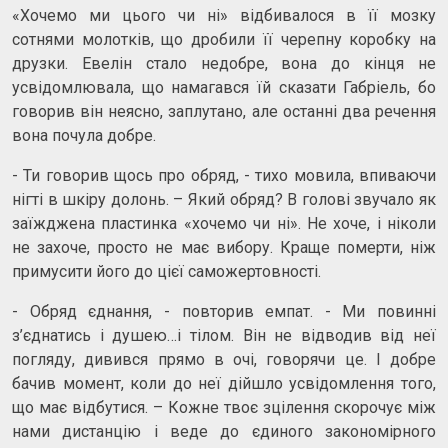
«Хочемо ми цього чи ні» відбивалося в її мозку
сотнями молотків, що дробили її черепну коробку на
друзки. Евелін стало недобре, вона до кінця не
усвідомлювала, що намагався їй сказати Габріель, бо
говорив він неясно, заплутано, але останні два речення
вона почула добре.
- Ти говорив щось про обряд, - тихо мовила, впиваючи
нігті в шкіру долонь. – Який обряд? В голові звучало як
заїжджена пластинка «хочемо чи ні». Не хоче, і ніколи
не захоче, просто не має вибору. Краще померти, ніж
примусити його до цієї саможертовності.
- Обряд єднання, - повторив емпат. - Ми повинні
з’єднатись і душею…і тілом. Він не відводив від неї
погляду, дивився прямо в очі, говорячи це. І добре
бачив момент, коли до неї дійшло усвідомлення того,
що має відбутися. – Кожне твоє зцілення скорочує між
нами дистанцію і веде до єдиного закономірного