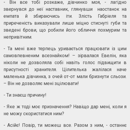
- Він все тобі розкаже, дівчинко моя, - лагідно
звернувся до неї наставник, глянувши наостанок на
емпата й збираючись іти. Злість Габріеля та
приреченість виказували лише міцно стиснуті губи та
зведені брови, що робили його обличчя похмурим та
непривітним.
- Та мені вже терпець уривається працювати із цим
самовпевненим всезнайком! – зірвалася Евелін, яка
ніколи не дозволяла собі навіть голос підвищити в
присутності хранителя. Цілителька жалілася наче
маленька дівчинка, з очей от-от мали бризнути сльози.
– Він не дозволяє мені зцілювати!
- Ти знаєш причину!
- Яке ж тоді моє призначення? Навіщо дар мені, коли я
не можу скористатися ним?
- Асійє! Повір, ти можеш все. Разом з ним, - останнє