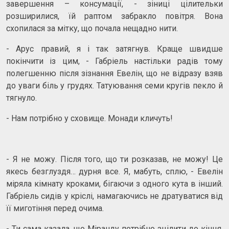
завершення – консумації, - зіниці цілительки
розширилися, їй раптом забракло повітря. Вона
схопилася за мітку, що почала нещадно нити.
- Арус правий, я і так затягнув. Краще швидше
покінчити із цим, - Габріель настільки радів тому
полегшенню після зізнання Евелін, що не відразу взяв
до уваги біль у грудях. Татуювання семи кругів пекло й
тягнуло.
- Нам потрібно у сховище. Монади кличуть!
- Я не можу. Після того, що ти розказав, не можу! Це
якесь безглуздя… дурня все. Я, мабуть, сплю, - Евелін
міряла кімнату кроками, бігаючи з одного кута в інший.
Габріель сидів у кріслі, намагаючись не дратуватися від
її миготіння перед очима.
- Ти сама казала, що Міранду потрібно зцілити до кінця.