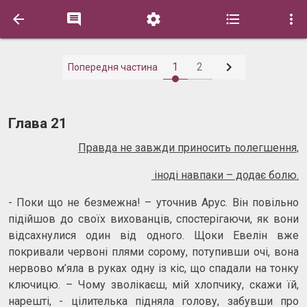






1
2
Попередня частина
Глава 21
Правда не завжди приносить полегшення,
іноді навпаки – додає болю.
- Поки що не безмежна! – уточнив Арус. Він повільно
підійшов до своїх вихованців, спостерігаючи, як вони
відсахнулися один від одного. Щоки Евелін вже
покривали червоні плями сорому, потупивши очі, вона
нервово м’яла в руках одну із кіс, що спадали на тонку
ключицю. – Чому зволікаєш, мій хлопчику, скажи їй,
нарешті, - цілителька підняла голову, забувши про