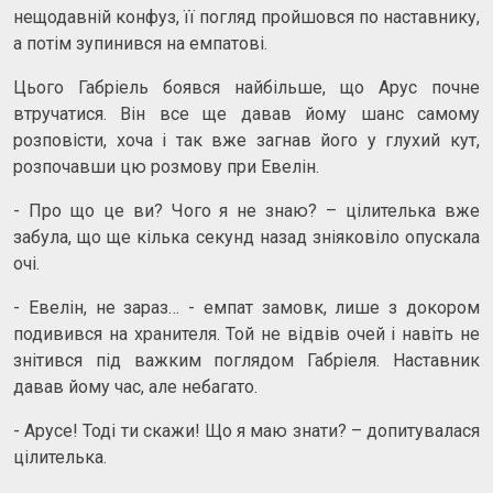
нещодавній конфуз, її погляд пройшовся по наставнику,
а потім зупинився на емпатові.
Цього Габріель боявся найбільше, що Арус почне
втручатися. Він все ще давав йому шанс самому
розповісти, хоча і так вже загнав його у глухий кут,
розпочавши цю розмову при Евелін.
- Про що це ви? Чого я не знаю? – цілителька вже
забула, що ще кілька секунд назад зніяковіло опускала
очі.
- Евелін, не зараз… - емпат замовк, лише з докором
подивився на хранителя. Той не відвів очей і навіть не
знітився під важким поглядом Габріеля. Наставник
давав йому час, але небагато.
- Арусе! Тоді ти скажи! Що я маю знати? – допитувалася
цілителька.