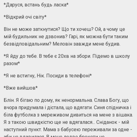
*Даруся, встань будь ласка*
*Відкрий очі світу*
Він не може заткнутися? Що ти хочеш? Ой, а чому це
мій будильник не дзвонив? Гарі, як можна бути таким
безвідповідальним? Меловін завжди мене будив.
*Я йду до тебе. В тебе є 20хв на збори. Підемо в школу
разом*
*Я не встигну, Нік. Посиди в телефоні*
*Вже вийшов*
Блін. Я бігаю по дому, як ненормальна. Слава Богу, що
вчора придумала і дістала, що вдягати. Синя спідничка і
біла футболка з мереживом дивиться на мене з вішака.
Я з такою швидкістю ще не вдягалася... Сніданок - мій
наступний пункт. Мама з бабусею переживали за одне -
аби не вдавилася. В мене ледве брекети не