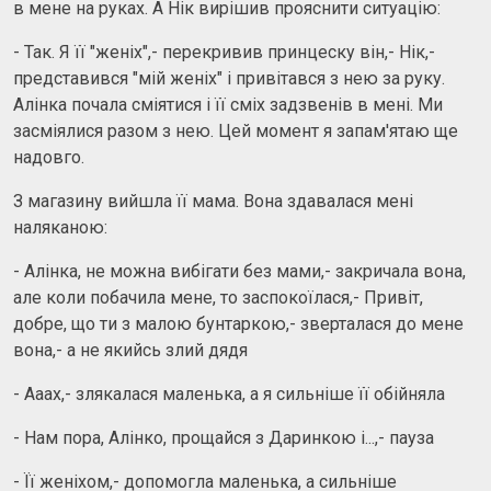
в мене на руках. А Нік вирішив прояснити ситуацію:
- Так. Я її "женіх",- перекривив принцеску він,- Нік,-
представився "мій женіх" і привітався з нею за руку.
Алінка почала сміятися і її сміх задзвенів в мені. Ми
засміялися разом з нею. Цей момент я запам'ятаю ще
надовго.
З магазину вийшла її мама. Вона здавалася мені
наляканою:
- Алінка, не можна вибігати без мами,- закричала вона,
але коли побачила мене, то заспокоїлася,- Привіт,
добре, що ти з малою бунтаркою,- зверталася до мене
вона,- а не якийсь злий дядя
- Ааах,- злякалася маленька, а я сильніше її обійняла
- Нам пора, Алінко, прощайся з Даринкою і...,- пауза
- Її женіхом,- допомогла маленька, а сильніше