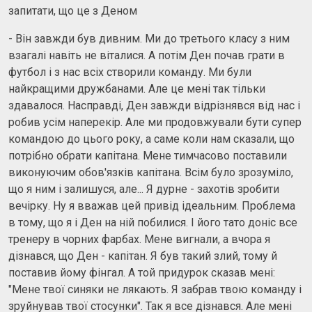
запитати, що це з Деном
- Він завжди був дивним. Ми до третього класу з ним
взагалі навіть не віталися. А потім Ден почав грати в
футбол і з нас всіх створили команду. Ми були
найкращими дружбанами. Але це мені так тільки
здавалося. Насправді, Ден завжди відрізнявся від нас і
робив усім наперекір. Але ми продовжували бути супер
командою до цього року, а саме коли нам сказали, що
потрібно обрати капітана. Мене тимчасово поставили
виконуючим обов'язків капітана. Всім було зрозуміло,
що я ним і залишуся, але... Я дурне - захотів зробити
вечірку. Ну я вважав цей привід ідеальним. Проблема
в тому, що я і Ден на ній побилися. І його тато доніс все
тренеру в чорних фарбах. Мене вигнали, а вчора я
дізнався, що Ден - капітан. Я був такий злий, тому й
поставив йому фінгал. А той придурок сказав мені:
"Мене твої синяки не лякають. Я забрав твою команду і
зруйнував твої стосунки". Так я все дізнався. Але мені