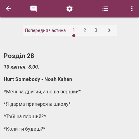






1
2
3
Попередня частина
Розділ 28
10 квітня. 8:00.
Hurt Somebody - Noah Kahan
*Мені на другий, а не на перший*
*Я дарма приперся в школу*
*Тобі на перший?*
*Коли ти будеш?*