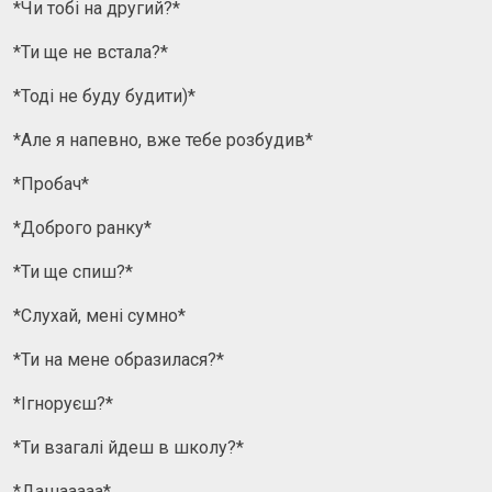
*Чи тобі на другий?*
*Ти ще не встала?*
*Тоді не буду будити)*
*Але я напевно, вже тебе розбудив*
*Пробач*
*Доброго ранку*
*Ти ще спиш?*
*Слухай, мені сумно*
*Ти на мене образилася?*
*Ігноруєш?*
*Ти взагалі йдеш в школу?*
*Дашааааа*