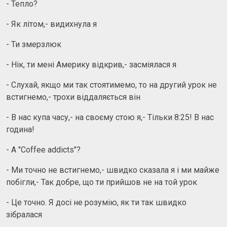
- Тепло?
- Як літом,- видихнула я
- Ти змерзлюк
- Нік, ти мені Америку відкрив,- засміялася я
- Слухай, якщо ми так стоятимемо, то на другий урок не
встигнемо,- трохи віддаляється він
- В нас купа часу,- на своєму стою я,- Тільки 8:25! В нас
година!
- А "Coffee addicts"?
- Ми точно не встигнемо,- швидко сказала я і ми майже
побігли,- Так добре, що ти прийшов не на той урок
- Це точно. Я досі не розумію, як ти так швидко
зібралася