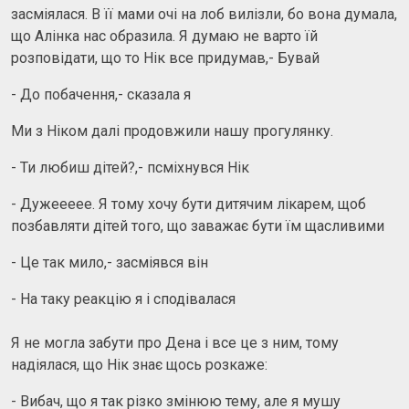
засміялася. В її мами очі на лоб вилізли, бо вона думала,
що Алінка нас образила. Я думаю не варто їй
розповідати, що то Нік все придумав,- Бувай
- До побачення,- сказала я
Ми з Ніком далі продовжили нашу прогулянку.
- Ти любиш дітей?,- псміхнувся Нік
- Дужеееее. Я тому хочу бути дитячим лікарем, щоб
позбавляти дітей того, що заважає бути їм щасливими
- Це так мило,- засміявся він
- На таку реакцію я і сподівалася
Я не могла забути про Дена і все це з ним, тому
надіялася, що Нік знає щось розкаже:
- Вибач, що я так різко змінюю тему, але я мушу