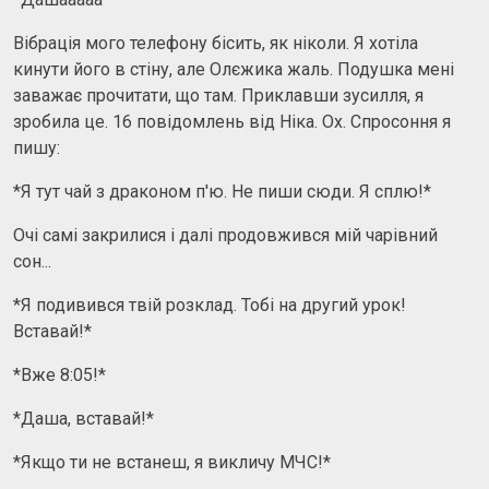
Вібрація мого телефону бісить, як ніколи. Я хотіла
кинути його в стіну, але Олєжика жаль. Подушка мені
заважає прочитати, що там. Приклавши зусилля, я
зробила це. 16 повідомлень від Ніка. Ох. Спросоння я
пишу:
*Я тут чай з драконом п'ю. Не пиши сюди. Я сплю!*
Очі самі закрилися і далі продовжився мій чарівний
сон...
*Я подивився твій розклад. Тобі на другий урок!
Вставай!*
*Вже 8:05!*
*Даша, вставай!*
*Якщо ти не встанеш, я викличу МЧС!*