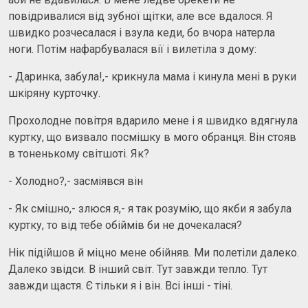
повідривалися від зубної щітки, але все вдалося. Я
швидко розчесалася і взула кеди, бо вчора натерла
ноги. Потім нафарбувалася вії і вилетіла з дому:
- Даринка, забула!,- крикнула мама і кинула мені в руки
шкіряну курточку.
Прохолодне повітря вдарило мене і я швидко вдягнула
куртку, що визвало посмішку в мого обранця. Він стояв
в тоненькому світшоті. Як?
- Холодно?,- засміявся він
- Як смішно,- злюся я,- я так розумію, що якби я забула
куртку, то від тебе обіймів би не дочекалася?
Нік підійшов й міцно мене обійняв. Ми полетіли далеко.
Далеко звідси. В інший світ. Тут завжди тепло. Тут
завжди щастя. Є тільки я і він. Всі інші - тіні.