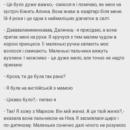
- Це було дуже важко,- сміюся я і помічаю, як мені на
зустріч біжить Алінка. Вона живе в квартирі біля мене.
Їй 4 роки і це одна з наймиліших дівчаток в світі
- Дааааалииииинкаааа, Далинка,- я присідаю, а вона
пригає мені на руки. Я кручуся з тим малим чудом в
короні принцеси. Її маленькі ручки хапають моє
волосся і смикають. Маленькі пальчики вяжуть
вузлики. І можливо - це дуже мило, але точно не надто
приємно
- Кроха, ти де була так рано?
- Я була на англійській з мамою
- Цікаво було?,- питаю я
- Так! Я хожу з Марком. Він мій женіх. А це твій женіх?,-
вказала вона пальчиком на Ніка. Я засміялася щиро і
по-дитячому. Маленьке сонечко далі нічого не розуміло