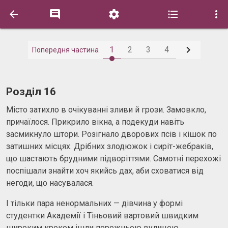






1
2
3
4
Попередня частина
Розділ 16
Місто затихло в очікуванні зливи й грози. Замовкло,
причаїлося. Прикрило вікна, а подекуди навіть
засмикнуло штори. Розігнало дворових псів і кішок по
затишних місцях. Дрібних злодюжок і сиріт-жебраків,
що шастають брудними підворіттями. Самотні перехожі
поспішали знайти хоч якийсь дах, аби сховатися від
негоди, що насувалася.
І тільки пара ненормальних — дівчина у формі
студентки Академії і Тіньовий вартовий швидким
широким кроком ішли порожньою вулицею,