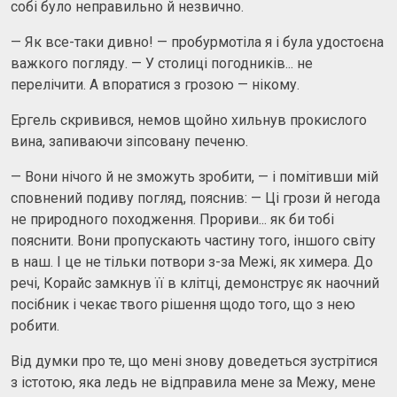
собі було неправильно й незвично.
— Як все-таки дивно! — пробурмотіла я і була удостоєна
важкого погляду. — У столиці погодників... не
перелічити. А впоратися з грозою — нікому.
Ергель скривився, немов щойно хильнув прокислого
вина, запиваючи зіпсовану печеню.
— Вони нічого й не зможуть зробити, — і помітивши мій
сповнений подиву погляд, пояснив: — Ці грози й негода
не природного походження. Прориви... як би тобі
пояснити. Вони пропускають частину того, іншого світу
в наш. І це не тільки потвори з-за Межі, як химера. До
речі, Корайс замкнув її в клітці, демонструє як наочний
посібник і чекає твого рішення щодо того, що з нею
робити.
Від думки про те, що мені знову доведеться зустрітися
з істотою, яка ледь не відправила мене за Межу, мене