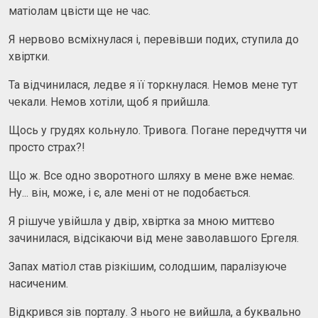
матіолам цвісти ще не час.
Я нервово всміхнулася і, перевівши подих, ступила до
хвіртки.
Та відчинилася, ледве я її торкнулася. Немов мене тут
чекали. Немов хотіли, щоб я прийшла.
Щось у грудях кольнуло. Тривога. Погане передчуття чи
просто страх?!
Що ж. Все одно зворотного шляху в мене вже немає.
Ну... він, може, і є, але мені от не подобається.
Я рішуче увійшла у двір, хвіртка за мною миттєво
зачинилася, відсікаючи від мене заволавшого Ергеля.
Запах матіол став різкішим, солодшим, паралізуюче
насиченим.
Відкрився зів порталу. З нього не вийшла, а буквально