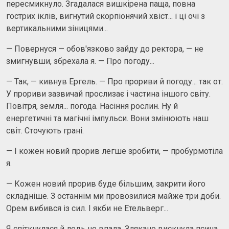
пересмикнуло. Згадалася вишкірена паща, повна
гострих іклів, вигнутий скорпіонячий хвіст... і ці очі з
вертикальними зіницями...
— Повернуся — обов'язково зайду до ректора, — не
змигнувши, збрехала я. — Про погоду...
— Так, — кивнув Ергель. — Про прориви й погоду... так от.
У прориви зазвичай прослизає і частина іншого світу.
Повітря, земля... погода. Насіння рослин. Ну й
енергетичні та магічні імпульси. Вони змінюють наш
світ. Сточують грані.
— І кожен новий прорив легше зробити, — пробурмотіла
я.
— Кожен новий прорив буде більшим, закрити його
складніше. З останнім ми провозилися майже три доби.
Орем вибився із сил. І якби не Етельверг...
Я спіткнулася й ледь не впала. Злякано вискнула псина,