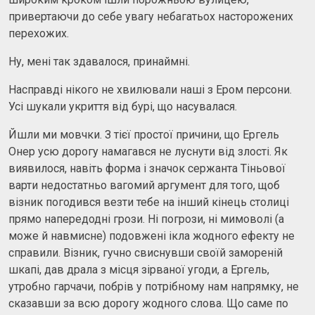
привертаючи до себе увагу небагатьох насторожених
перехожих.
Ну, мені так здавалося, принаймні.
Насправді нікого не хвилювали наші з Ером персони.
Усі шукали укриття від бурі, що насувалася.
Йшли ми мовчки. З тієї простої причини, що Ергель
Онер усю дорогу намагався не луснути від злості. Як
виявилося, навіть форма і значок сержанта Тіньової
варти недостатньо вагомий аргумент для того, щоб
візник погодився везти тебе на інший кінець столиці
прямо напередодні грози. Ні погрози, ні мимоволі (а
може й навмисне) подовжені ікла жодного ефекту не
справили. Візник, гучно свиснувши своїй замореній
шкапі, дав драла з місця зірваної угоди, а Ергель,
утробно гарчачи, побрів у потрібному нам напрямку, не
сказавши за всю дорогу жодного слова. Що саме по