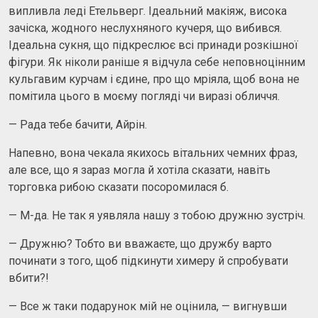
випливла леді Етельверг. Ідеальний макіяж, висока
зачіска, жодного неслухняного кучеря, що вибився.
Ідеальна сукня, що підкреслює всі принади розкішної
фігури. Як ніколи раніше я відчула себе неповноцінним
кульгавим курчам і єдине, про що мріяла, щоб вона не
помітила цього в моєму погляді чи виразі обличчя.
— Рада тебе бачити, Айрін.
Напевно, вона чекала якихось вітальних чемних фраз,
але все, що я зараз могла й хотіла сказати, навіть
торговка рибою сказати посоромилася б.
— М-да. Не так я уявляла нашу з тобою дружню зустріч.
— Дружню? Тобто ви вважаєте, що дружбу варто
починати з того, щоб підкинути химеру й спробувати
вбити?!
— Все ж таки подарунок мій не оцінила, — вигнувши