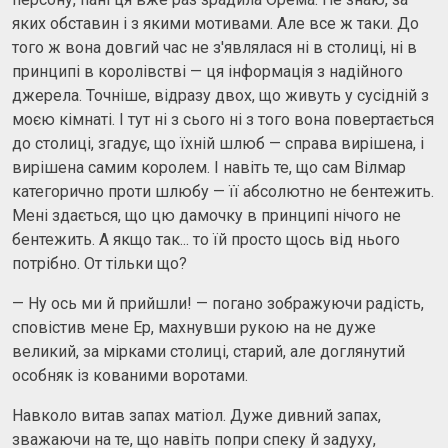
яких обставин і з якими мотивами. Але все ж таки. До
того ж вона довгий час не з'являлася ні в столиці, ні в
принципі в королівстві — ця інформація з надійного
джерела. Точніше, відразу двох, що живуть у сусідній з
моєю кімнаті. І тут ні з сього ні з того вона повертається
до столиці, згадує, що їхній шлюб — справа вирішена, і
вирішена самим королем. І навіть те, що сам Вілмар
категорично проти шлюбу — її абсолютно не бентежить.
Мені здається, що цю дамочку в принципі нічого не
бентежить. А якщо так... то їй просто щось від нього
потрібно. От тільки що?
— Ну ось ми й прийшли! — погано зображуючи радість,
сповістив мене Ер, махнувши рукою на не дуже
великий, за мірками столиці, старий, але доглянутий
особняк із кованими воротами.
Навколо витав запах матіол. Дуже дивний запах,
зважаючи на те, що навіть попри спеку й задуху,