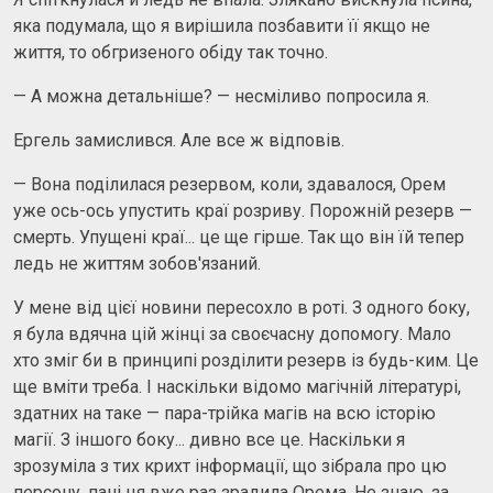
яка подумала, що я вирішила позбавити її якщо не
життя, то обгризеного обіду так точно.
— А можна детальніше? — несміливо попросила я.
Ергель замислився. Але все ж відповів.
— Вона поділилася резервом, коли, здавалося, Орем
уже ось-ось упустить краї розриву. Порожній резерв —
смерть. Упущені краї... це ще гірше. Так що він їй тепер
ледь не життям зобов'язаний.
У мене від цієї новини пересохло в роті. З одного боку,
я була вдячна цій жінці за своєчасну допомогу. Мало
хто зміг би в принципі розділити резерв із будь-ким. Це
ще вміти треба. І наскільки відомо магічній літературі,
здатних на таке — пара-трійка магів на всю історію
магії. З іншого боку... дивно все це. Наскільки я
зрозуміла з тих крихт інформації, що зібрала про цю
персону, пані ця вже раз зрадила Орема. Не знаю, за