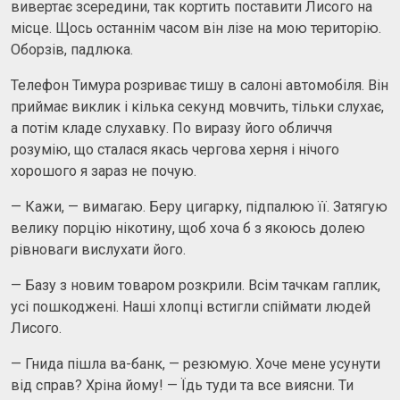
вивертає зсередини, так кортить поставити Лисого на
місце. Щось останнім часом він лізе на мою територію.
Оборзів, падлюка.
Телефон Тимура розриває тишу в салоні автомобіля. Він
приймає виклик і кілька секунд мовчить, тільки слухає,
а потім кладе слухавку. По виразу його обличчя
розумію, що сталася якась чергова херня і нічого
хорошого я зараз не почую.
— Кажи, — вимагаю. Беру цигарку, підпалюю її. Затягую
велику порцію нікотину, щоб хоча б з якоюсь долею
рівноваги вислухати його.
— Базу з новим товаром розкрили. Всім тачкам гаплик,
усі пошкоджені. Наші хлопці встигли спіймати людей
Лисого.
— Гнида пішла ва-банк, — резюмую. Хоче мене усунути
від справ? Хріна йому! — Їдь туди та все виясни. Ти