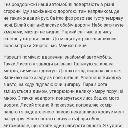
і на роздоріжжі наші автомобілі повертають в різні
сторони. Їду засніженою дорогою, тим напрямком, де
не такий жвавий рух. Світло фар розрізає густу темряву
ночі. Білий сніг виблискує обабіч дороги. Небо затягнуте
хмарами, місяця не видно. Рідкий сніг час від часу
залітає у вітрове скло. До місця зустрічі залишилося
зовсім трохи. Звіряю час. Майже північ.
Нарешті помічаю вдалечині знайомий автомобіль.
Тачку Лисого я завжди впізнаю. Гальмую за кілька
метрів, вимикаю двигун. Дістаю з-під сидіння пістолет.
Запихаю його ззаду за пояс штанів. Упевнено виходжу
з авто, на ходу підпалюючи цигарку. Пара з рота
змішується з димом, утворюючи велику хмару поруч зі
мною. З тачки навпроти показується лиса башка мого
ворога. Лисий ставно й показово поправляє комір
пальто і з задоволеною пикою неквапливо крокує мені
на зустріч. Наші постаті освічують фари обох
автомобілів, що стоять один навпроти одного. Я чудово