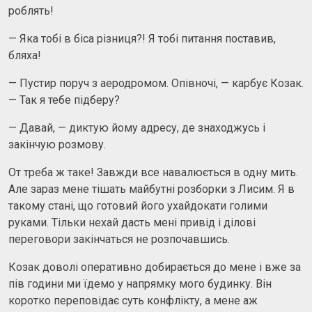
роблять!
— Яка тобі в біса різниця?! Я тобі питання поставив,
бляха!
— Пустир поруч з аеродромом. Опівночі, — карбує Козак.
— Так я тебе підберу?
— Давай, — диктую йому адресу, де знаходжусь і
закінчую розмову.
От треба ж таке! Завжди все навалюється в одну мить.
Але зараз мене тішать майбутні розборки з Лисим. Я в
такому стані, що готовий його ухайдокати голими
руками. Тільки нехай дасть мені привід і ділові
переговори закінчаться не розпочавшись.
Козак доволі оперативно добирається до мене і вже за
пів години ми їдемо у напрямку мого будинку. Він
коротко переповідає суть конфлікту, а мене аж