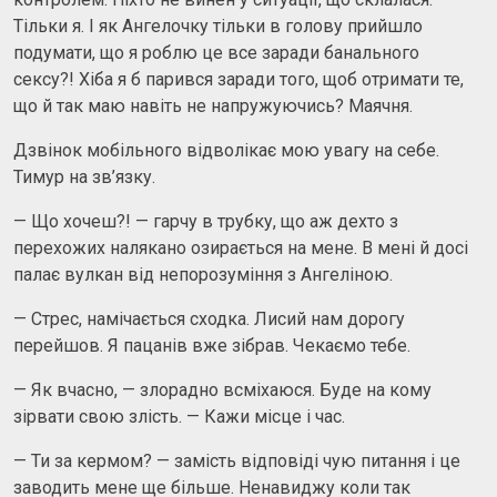
Тільки я. І як Ангелочку тільки в голову прийшло
подумати, що я роблю це все заради банального
сексу?! Хіба я б парився заради того, щоб отримати те,
що й так маю навіть не напружуючись? Маячня.
Дзвінок мобільного відволікає мою увагу на себе.
Тимур на зв’язку.
— Що хочеш?! — гарчу в трубку, що аж дехто з
перехожих налякано озирається на мене. В мені й досі
палає вулкан від непорозуміння з Ангеліною.
— Стрес, намічається сходка. Лисий нам дорогу
перейшов. Я пацанів вже зібрав. Чекаємо тебе.
— Як вчасно, — злорадно всміхаюся. Буде на кому
зірвати свою злість. — Кажи місце і час.
— Ти за кермом? — замість відповіді чую питання і це
заводить мене ще більше. Ненавиджу коли так