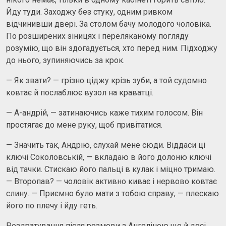
Йду туди. Заходжу без стуку, одним ривком
відчинивши двері. За столом бачу молодого чоловіка.
По розширених зіницях і переляканому погляду
розумію, що він здогадується, хто перед ним. Підходжу
до нього, зупиняючись за крок.
— Як звати? — грізно ціджу крізь зуби, а той судомно
ковтає й послаблює вузол на краватці.
— А-андрій, — затинаючись каже тихим голосом. Він
простягає до мене руку, щоб привітатися.
— Значить так, Андрію, слухай мене сюди. Віддаси ці
ключі Соколовській, — вкладаю в його долоню ключі
від тачки. Стискаю його пальці в кулак і міцно тримаю.
— Второпав? — чоловік активно киває і нервово ковтає
слину. — Приємно було мати з тобою справу, — плескаю
його по плечу і йду геть.
Роздратування після розмови з Ангеліною ще й досі