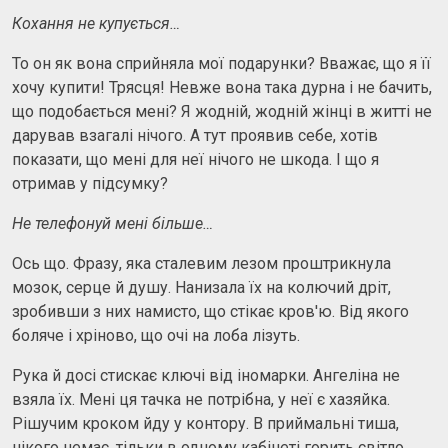
Кохання не купується…
То он як вона сприйняла мої подарунки? Вважає, що я її
хочу купити! Трясця! Невже вона така дурна і не бачить,
що подобається мені? Я жодній, жодній жінці в житті не
дарував взагалі нічого. А тут проявив себе, хотів
показати, що мені для неї нічого не шкода. І що я
отримав у підсумку?
Не телефонуй мені більше…
Ось що. Фразу, яка сталевим лезом проштрикнула
мозок, серце й душу. Нанизала їх на колючий дріт,
зробивши з них намисто, що стікає кров'ю. Від якого
боляче і хріново, що очі на лоба лізуть.
Рука й досі стискає ключі від іномарки. Ангеліна не
взяла їх. Мені ця тачка не потрібна, у неї є хазяйка.
Рішучим кроком йду у контору. В приймальні тиша,
нікого немає, тільки в одному кабінеті горить світло.