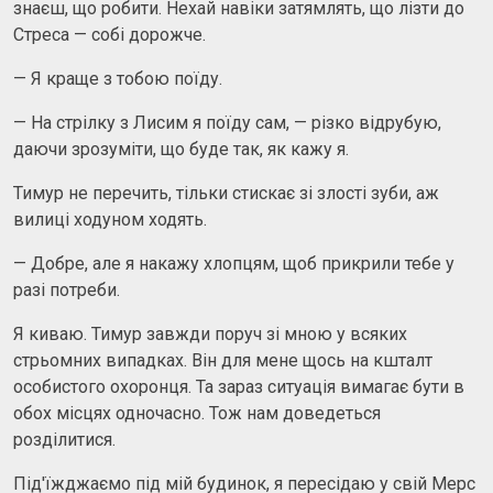
знаєш, що робити. Нехай навіки затямлять, що лізти до
Стреса — собі дорожче.
— Я краще з тобою поїду.
— На стрілку з Лисим я поїду сам, — різко відрубую,
даючи зрозуміти, що буде так, як кажу я.
Тимур не перечить, тільки стискає зі злості зуби, аж
вилиці ходуном ходять.
— Добре, але я накажу хлопцям, щоб прикрили тебе у
разі потреби.
Я киваю. Тимур завжди поруч зі мною у всяких
стрьомних випадках. Він для мене щось на кшталт
особистого охоронця. Та зараз ситуація вимагає бути в
обох місцях одночасно. Тож нам доведеться
розділитися.
Під'їжджаємо під мій будинок, я пересідаю у свій Мерс