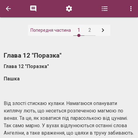






1
2
Попередня частина
Глава 12 "Поразка"
Глава 12 "Поразка"
Пашка
Від злості стискаю кулаки. Намагаюся опанувати
киплячу лють, що несеться розпеченою магмою по
венах. Та це, як ховатися під парасолькою від цунамі.
Так само марно. У вухах відлунюються останні слова
Ангеліни, а таке враження, що цвяхи в труну забивають.