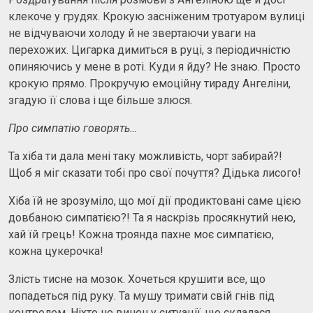
клекоче у грудях. Крокую засніженим тротуаром вулиці
не відчуваючи холоду й не звертаючи уваги на
перехожих. Цигарка димиться в руці, з періодичністю
опиняючись у мене в роті. Куди я йду? Не знаю. Просто
крокую прямо. Прокручую емоційну тираду Ангеліни,
згадую її слова і ще більше злюся.
Про симпатію говорять…
Та хіба ти дала мені таку можливість, чорт забирай?!
Щоб я міг сказати тобі про свої почуття? Дідька лисого!
Хіба їй не зрозуміло, що мої дії продиктовані саме цією
довбаною симпатією?! Та я наскрізь просякнутий нею,
хай їй грець! Кожна троянда пахне моє симпатією,
кожна цукерочка!
Злість тисне на мозок. Хочеться крушити все, що
попадеться під руку. Та мушу тримати свій гнів під
контролем. Ніхто не винен у ситуації, що склалася.